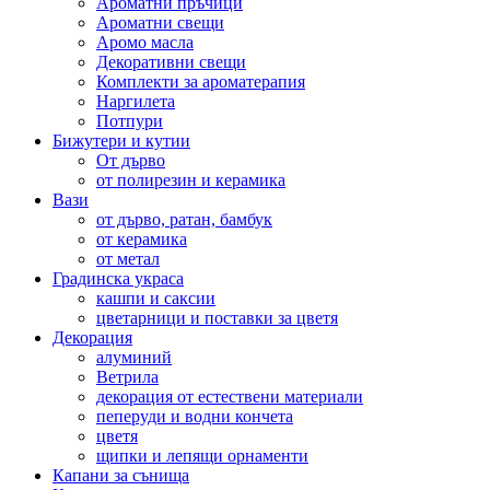
Ароматни пръчици
Ароматни свещи
Аромо масла
Декоративни свещи
Комплекти за ароматерапия
Наргилета
Потпури
Бижутери и кутии
От дърво
от полирезин и керамика
Вази
от дърво, ратан, бамбук
от керамика
от метал
Градинска украса
кашпи и саксии
цветарници и поставки за цветя
Декорация
алуминий
Ветрила
декорация от естествени материали
пеперуди и водни кончета
цветя
щипки и лепящи орнаменти
Капани за сънища