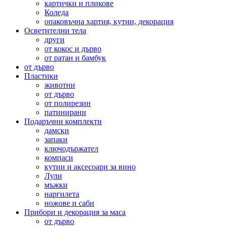
картички и пликове
Коледа
опаковъчна хартия, кутии, декорация
Осветителни тела
други
от кокос и дърво
от ратан и бамбук
от дърво
Пластики
животни
от дърво
от полирезин
патинирани
Подаръчни комплекти
дамски
запаки
ключодържател
компаси
кутии и аксесоари за вино
Лули
мъжки
наргилета
ножове и саби
Прибори и декорация за маса
от дърво