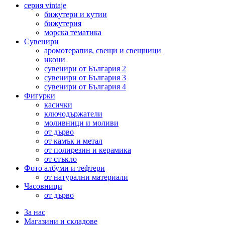
серия vintaje
бижутери и кутии
бижутерия
морска тематика
Сувенири
аромотерапия, свещи и свещници
икони
сувенири от България 2
сувенири от България 3
сувенири от България 4
Фигурки
касички
ключодържатели
моливници и моливи
от дърво
от камък и метал
от полирезин и керамика
от стъкло
Фото албуми и тефтери
от натурални материали
Часовници
от дърво
За нас
Магазини и складове