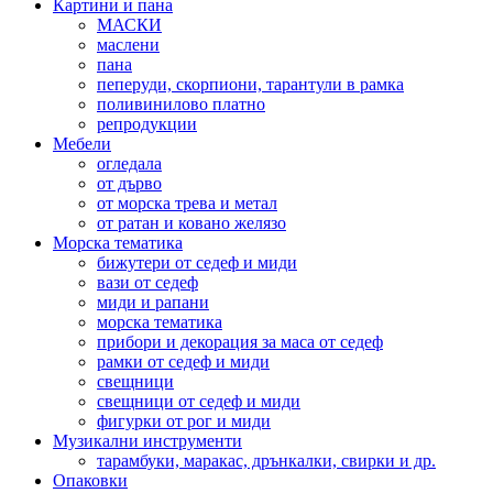
Картини и пана
МАСКИ
маслени
пана
пеперуди, скорпиони, тарантули в рамка
поливинилово платно
репродукции
Мебели
огледала
от дърво
от морска трева и метал
от ратан и ковано желязо
Морска тематика
бижутери от седеф и миди
вази от седеф
миди и рапани
морска тематика
прибори и декорация за маса от седеф
рамки от седеф и миди
свещници
свещници от седеф и миди
фигурки от рог и миди
Музикални инструменти
тарамбуки, маракас, дрънкалки, свирки и др.
Опаковки