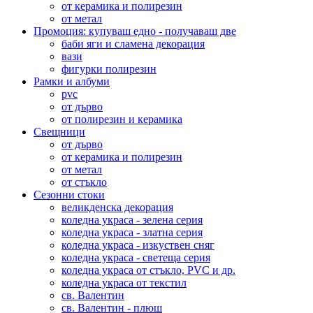
от керамика и полирезин
от метал
Промоция: купуваш едно - получаваш две
баби яги и сламена декорация
вази
фигурки полирезин
Рамки и албуми
pvc
от дърво
от полирезин и керамика
Свещници
от дърво
от керамика и полирезин
от метал
от стъкло
Сезонни стоки
великденска декорация
коледна украса - зелена серия
коледна украса - златна серия
коледна украса - изкуствен сняг
коледна украса - светеща серия
коледна украса от стъкло, PVC и др.
коледна украса от текстил
св. Валентин
св. Валентин - плюш