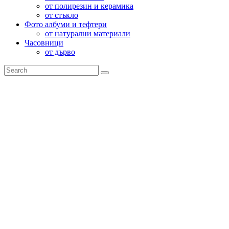
от полирезин и керамика
от стъкло
Фото албуми и тефтери
от натурални материали
Часовници
от дърво