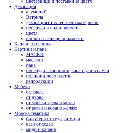
цветарници и поставки за цветя
Декорация
алуминий
Ветрила
декорация от естествени материали
пеперуди и водни кончета
цветя
щипки и лепящи орнаменти
Капани за сънища
Картини и пана
МАСКИ
маслени
пана
пеперуди, скорпиони, тарантули в рамка
поливинилово платно
репродукции
Мебели
огледала
от дърво
от морска трева и метал
от ратан и ковано желязо
Морска тематика
бижутери от седеф и миди
вази от седеф
миди и рапани