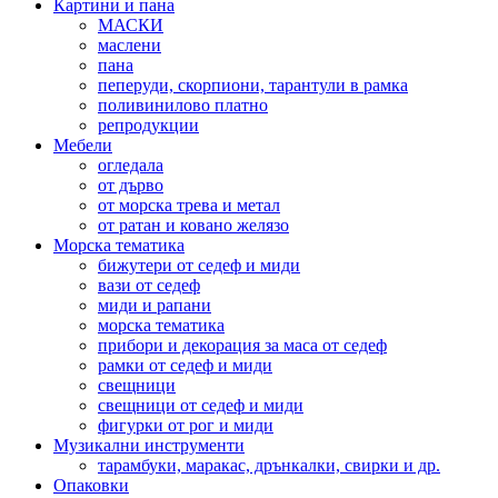
Картини и пана
МАСКИ
маслени
пана
пеперуди, скорпиони, тарантули в рамка
поливинилово платно
репродукции
Мебели
огледала
от дърво
от морска трева и метал
от ратан и ковано желязо
Морска тематика
бижутери от седеф и миди
вази от седеф
миди и рапани
морска тематика
прибори и декорация за маса от седеф
рамки от седеф и миди
свещници
свещници от седеф и миди
фигурки от рог и миди
Музикални инструменти
тарамбуки, маракас, дрънкалки, свирки и др.
Опаковки