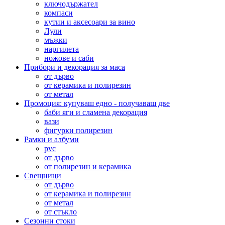
ключодържател
компаси
кутии и аксесоари за вино
Лули
мъжки
наргилета
ножове и саби
Прибори и декорация за маса
от дърво
от керамика и полирезин
от метал
Промоция: купуваш едно - получаваш две
баби яги и сламена декорация
вази
фигурки полирезин
Рамки и албуми
pvc
от дърво
от полирезин и керамика
Свещници
от дърво
от керамика и полирезин
от метал
от стъкло
Сезонни стоки