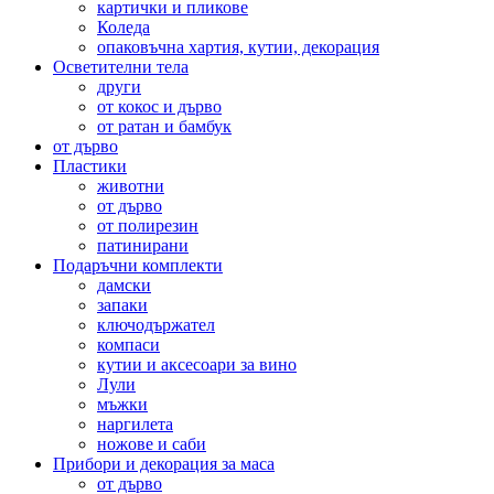
картички и пликове
Коледа
опаковъчна хартия, кутии, декорация
Осветителни тела
други
от кокос и дърво
от ратан и бамбук
от дърво
Пластики
животни
от дърво
от полирезин
патинирани
Подаръчни комплекти
дамски
запаки
ключодържател
компаси
кутии и аксесоари за вино
Лули
мъжки
наргилета
ножове и саби
Прибори и декорация за маса
от дърво