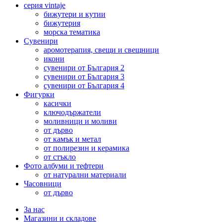
серия vintaje
бижутери и кутии
бижутерия
морска тематика
Сувенири
аромотерапия, свещи и свещници
икони
сувенири от България 2
сувенири от България 3
сувенири от България 4
Фигурки
касички
ключодържатели
моливници и моливи
от дърво
от камък и метал
от полирезин и керамика
от стъкло
Фото албуми и тефтери
от натурални материали
Часовници
от дърво
За нас
Магазини и складове