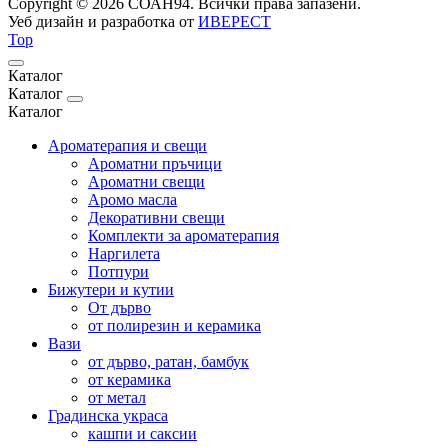
Copyright © 2026 СОАН94. Всички права запазени.
Уеб дизайн и разработка от
ИВЕРЕСТ
Top
Каталог
Каталог
Каталог
Ароматерапия и свещи
Ароматни пръчици
Ароматни свещи
Аромо масла
Декоративни свещи
Комплекти за ароматерапия
Наргилета
Потпури
Бижутери и кутии
От дърво
от полирезин и керамика
Вази
от дърво, ратан, бамбук
от керамика
от метал
Градинска украса
кашпи и саксии