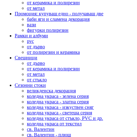
от керамика и полирезин
от метал
Промоция: купуваш едно - получаваш две
баби яги и сламена декорация
вази
фигурки полирезин
Рамки и албуми
pvc
от дърво
от полирезин и керамика
Свещници
от дърво
от керамика и полирезин
от метал
от стъкло
Сезонни стоки
великденска декорация
коледна украса - зелена серия
коледна украса - златна серия
коледна украса - изкуствен сняг
коледна украса - светеща серия
коледна украса от стъкло, PVC и др.
коледна украса от текстил
св. Валентин
св. Валентин - плюш