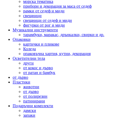
морска тематика
прибори и декорация за маса от седеф
рамки от седеф и миди
свещници
свещници от седеф и миди
фигурки от рог и миди
Музикални инструменти
тарамбуки, маракас, дрънкалки, свирки и др.
Опаковки
картички и пликове
Коледа
опаковъчна хартия, кутии, декорация
Осветителни тела
други
от кокос и дърво
от ратан и бамбук
от дърво
Пластики
животни
от дърво
от полирезин
патинирани
Подаръчни комплекти
дамски
запаки