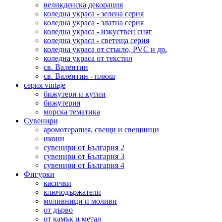
великденска декорация
коледна украса - зелена серия
коледна украса - златна серия
коледна украса - изкуствен сняг
коледна украса - светеща серия
коледна украса от стъкло, PVC и др.
коледна украса от текстил
св. Валентин
св. Валентин - плюш
серия vintaje
бижутери и кутии
бижутерия
морска тематика
Сувенири
аромотерапия, свещи и свещници
икони
сувенири от България 2
сувенири от България 3
сувенири от България 4
Фигурки
касички
ключодържатели
моливници и моливи
от дърво
от камък и метал