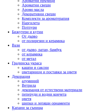
Ароматни пръчици
Ароматни свещи
Аромо масла
Декоративни свещи
Комплекти за ароматерапия
Наргилета
Потпури
Бижутери и кутии
От дърво
от полирезин и керамика
Вази
от дърво, ратан, бамбук
от керамика
от метал
Градинска украса
кашпи и саксии
цветарници и поставки за цветя
Декорация
алуминий
Ветрила
декорация от естествени материали
пеперуди и водни кончета
цветя
щипки и лепящи орнаменти
Капани за сънища