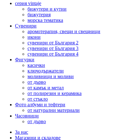
серия vintaje
бижутери и кутии
бижутерия
морска тематика
Сувенири
аромотерапия, свещи и свещници
икони
сувенири от България 2
сувенири от България 3
сувенири от България 4
Фигурки
касички
ключодържатели
моливници и моливи
от дърво
от камък и метал
от полирезин и керамика
от стъкло
Фото албуми и тефтери
от натурални материали
Часовници
от дърво
За нас
Магазини и складове