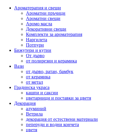
Ароматерапия и свещи
Ароматни пръчици
Ароматни свещи
Аромо масла
Декоративни свещи
Комплекти за ароматерапия
Наргилета
Потпури
Бижутери и кутии
От дърво
от полирезин и керамика
Вази
от дърво, ратан, бамбук
от керамика
от метал
Градинска украса
кашпи и саксии
цветарници и поставки за цветя
Декорация
алуминий
Ветрила
декорация от естествени материали
пеперуди и водни кончета
цветя