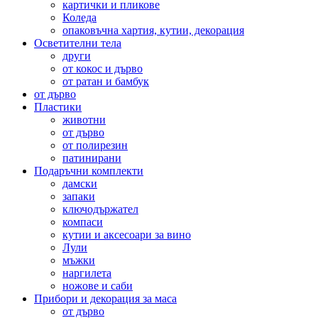
картички и пликове
Коледа
опаковъчна хартия, кутии, декорация
Осветителни тела
други
от кокос и дърво
от ратан и бамбук
от дърво
Пластики
животни
от дърво
от полирезин
патинирани
Подаръчни комплекти
дамски
запаки
ключодържател
компаси
кутии и аксесоари за вино
Лули
мъжки
наргилета
ножове и саби
Прибори и декорация за маса
от дърво