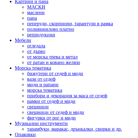
Картини и пана
МАСКИ
маслени
пана
пеперуди, скорпиони, тарантули в рамка
поливинилово платно
репродукции
Мебели
огледала
от дърво
от морска трева и метал
от ратан и ковано желязо
Морска тематика
бижутери от седеф и миди
вази от седеф
миди и рапани
морска тематика
прибори и декорация за маса от седеф
рамки от седеф и миди
свещници
свещници от седеф и миди
фигурки от рог и миди
Музикални инструменти
тарамбуки, маракас, дрънкалки, свирки и др.
Опаковки