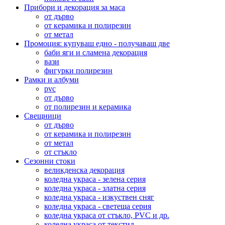
Прибори и декорация за маса
от дърво
от керамика и полирезин
от метал
Промоция: купуваш едно - получаваш две
баби яги и сламена декорация
вази
фигурки полирезин
Рамки и албуми
pvc
от дърво
от полирезин и керамика
Свещници
от дърво
от керамика и полирезин
от метал
от стъкло
Сезонни стоки
великденска декорация
коледна украса - зелена серия
коледна украса - златна серия
коледна украса - изкуствен сняг
коледна украса - светеща серия
коледна украса от стъкло, PVC и др.
коледна украса от текстил