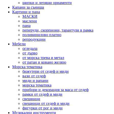
щипки и лепящи орнаменти
Капани за сънища
Картини и пана
МАСКИ
маслени
пана
пеперуди, скорпиони, тарантули в рамка
поливинилово платно
репродукции
Мебели
огледала
от дърво
от морска трева и метал
от ратан и ковано желязо
Морска тематика
бижутери от седеф и миди
вази от седеф
миди и рапани
морска тематика
прибори и декорация за маса от седеф
рамки от седеф и миди
свещници
свещници от седеф и миди
фигурки от рог и миди
Музикални инструменти