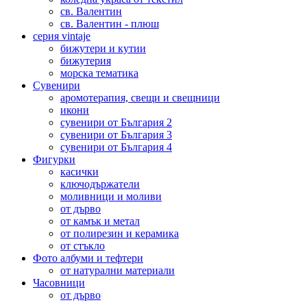
св. Валентин
св. Валентин - плюш
серия vintaje
бижутери и кутии
бижутерия
морска тематика
Сувенири
аромотерапия, свещи и свещници
икони
сувенири от България 2
сувенири от България 3
сувенири от България 4
Фигурки
касички
ключодържатели
моливници и моливи
от дърво
от камък и метал
от полирезин и керамика
от стъкло
Фото албуми и тефтери
от натурални материали
Часовници
от дърво