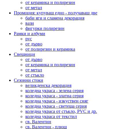
от керамика и полирезин
от метал
Промоция: купуваш едно - получаваш две
баби яги и сламена декорация
вази
фигурки полирезин
Рамки и албуми
pvc
от дърво
от полирезин и керамика
Свещници
от дърво
от керамика и полирезин
от метал
от стъкло
Сезонни стоки
великденска декорация
коледна украса - зелена серия
коледна украса - златна серия
коледна украса - изкуствен сняг
коледна украса - светеща серия
коледна украса от стъкло, PVC и др.
коледна украса от текстил
св. Валентин
св. Валентин - плюш