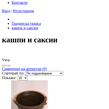
Контакти
Вход
|
Регистрация
Градинска украса
кашпи и саксии
кашпи и саксии
View
Сравнeние на артикули (0)
Сортирай по:
Покажи: