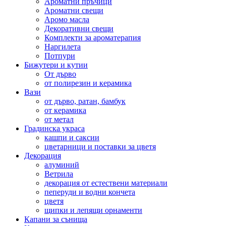
Ароматни пръчици
Ароматни свещи
Аромо масла
Декоративни свещи
Комплекти за ароматерапия
Наргилета
Потпури
Бижутери и кутии
От дърво
от полирезин и керамика
Вази
от дърво, ратан, бамбук
от керамика
от метал
Градинска украса
кашпи и саксии
цветарници и поставки за цветя
Декорация
алуминий
Ветрила
декорация от естествени материали
пеперуди и водни кончета
цветя
щипки и лепящи орнаменти
Капани за сънища