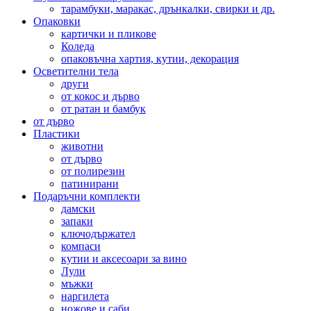
тарамбуки, маракас, дрънкалки, свирки и др.
Опаковки
картички и пликове
Коледа
опаковъчна хартия, кутии, декорация
Осветителни тела
други
от кокос и дърво
от ратан и бамбук
от дърво
Пластики
животни
от дърво
от полирезин
патинирани
Подаръчни комплекти
дамски
запаки
ключодържател
компаси
кутии и аксесоари за вино
Лули
мъжки
наргилета
ножове и саби