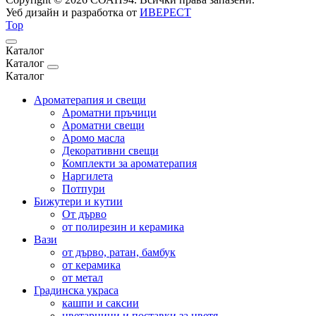
Уеб дизайн и разработка от
ИВЕРЕСТ
Top
Каталог
Каталог
Каталог
Ароматерапия и свещи
Ароматни пръчици
Ароматни свещи
Аромо масла
Декоративни свещи
Комплекти за ароматерапия
Наргилета
Потпури
Бижутери и кутии
От дърво
от полирезин и керамика
Вази
от дърво, ратан, бамбук
от керамика
от метал
Градинска украса
кашпи и саксии
цветарници и поставки за цветя