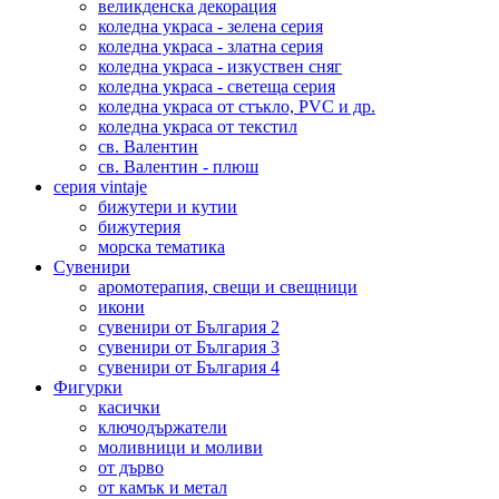
великденска декорация
коледна украса - зелена серия
коледна украса - златна серия
коледна украса - изкуствен сняг
коледна украса - светеща серия
коледна украса от стъкло, PVC и др.
коледна украса от текстил
св. Валентин
св. Валентин - плюш
серия vintaje
бижутери и кутии
бижутерия
морска тематика
Сувенири
аромотерапия, свещи и свещници
икони
сувенири от България 2
сувенири от България 3
сувенири от България 4
Фигурки
касички
ключодържатели
моливници и моливи
от дърво
от камък и метал