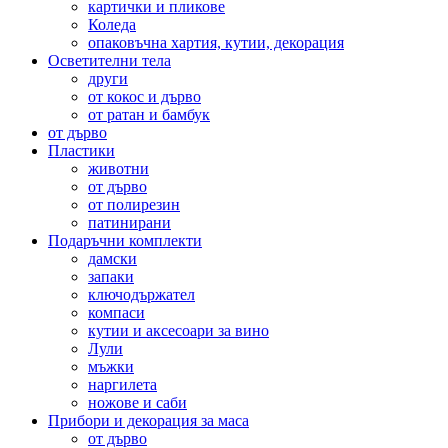
картички и пликове
Коледа
опаковъчна хартия, кутии, декорация
Осветителни тела
други
от кокос и дърво
от ратан и бамбук
от дърво
Пластики
животни
от дърво
от полирезин
патинирани
Подаръчни комплекти
дамски
запаки
ключодържател
компаси
кутии и аксесоари за вино
Лули
мъжки
наргилета
ножове и саби
Прибори и декорация за маса
от дърво