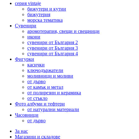
серия vintaje
бижутери и кутии
бижутерия
морска тематика
Сувенири
аромотерапия, свещи и свещници
икони
сувенири от България 2
сувенири от България 3
сувенири от България 4
Фигурки
касички
ключодържатели
моливници и моливи
от дърво
от камък и метал
от полирезин и керамика
от стъкло
Фото албуми и тефтери
от натурални материали
Часовници
от дърво
За нас
Магазини и складове