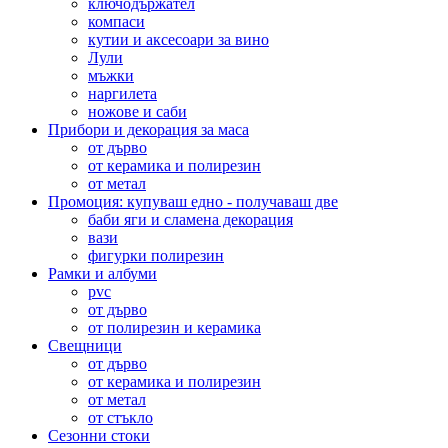
ключодържател
компаси
кутии и аксесоари за вино
Лули
мъжки
наргилета
ножове и саби
Прибори и декорация за маса
от дърво
от керамика и полирезин
от метал
Промоция: купуваш едно - получаваш две
баби яги и сламена декорация
вази
фигурки полирезин
Рамки и албуми
pvc
от дърво
от полирезин и керамика
Свещници
от дърво
от керамика и полирезин
от метал
от стъкло
Сезонни стоки