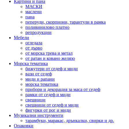
Картини и пана
МАСКИ
маслени
пана
пеперуди, скорпиони, тарантули в рамка
поливинилово платно
репродукции
Мебели
огледала
от дърво
от морска трева и метал
от ратан и ковано желязо
Морска тематика
бижутери от седеф и миди
вази от седеф
миди и рапани
морска тематика
прибори и декорация за маса от седеф
рамки от седеф и миди
свещници
свещници от седеф и миди
фигурки от рог и миди
Музикални инструменти
тарамбуки, маракас, дрънкалки, свирки и др.
Опаковки