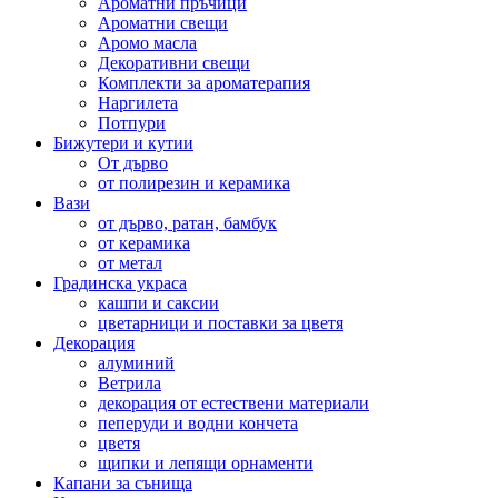
Ароматни пръчици
Ароматни свещи
Аромо масла
Декоративни свещи
Комплекти за ароматерапия
Наргилета
Потпури
Бижутери и кутии
От дърво
от полирезин и керамика
Вази
от дърво, ратан, бамбук
от керамика
от метал
Градинска украса
кашпи и саксии
цветарници и поставки за цветя
Декорация
алуминий
Ветрила
декорация от естествени материали
пеперуди и водни кончета
цветя
щипки и лепящи орнаменти
Капани за сънища