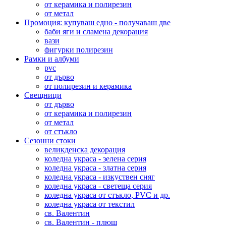
от керамика и полирезин
от метал
Промоция: купуваш едно - получаваш две
баби яги и сламена декорация
вази
фигурки полирезин
Рамки и албуми
pvc
от дърво
от полирезин и керамика
Свещници
от дърво
от керамика и полирезин
от метал
от стъкло
Сезонни стоки
великденска декорация
коледна украса - зелена серия
коледна украса - златна серия
коледна украса - изкуствен сняг
коледна украса - светеща серия
коледна украса от стъкло, PVC и др.
коледна украса от текстил
св. Валентин
св. Валентин - плюш