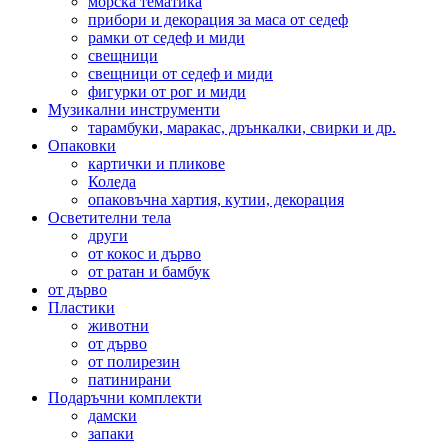
морска тематика
прибори и декорация за маса от седеф
рамки от седеф и миди
свещници
свещници от седеф и миди
фигурки от рог и миди
Музикални инструменти
тарамбуки, маракас, дрънкалки, свирки и др.
Опаковки
картички и пликове
Коледа
опаковъчна хартия, кутии, декорация
Осветителни тела
други
от кокос и дърво
от ратан и бамбук
от дърво
Пластики
животни
от дърво
от полирезин
патинирани
Подаръчни комплекти
дамски
запаки