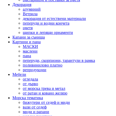
Декорация
алуминий
Ветрила
декорация от естествени материали
пеперуди и водни кончета
цветя
щипки и лепящи орнаменти
Капани за сънища
Картини и пана
МАСКИ
маслени
пана
пеперуди, скорпиони, тарантули в рамка
поливинилово платно
репродукции
Мебели
огледала
от дърво
от морска трева и метал
от ратан и ковано желязо
Морска тематика
бижутери от седеф и миди
вази от седеф
миди и рапани