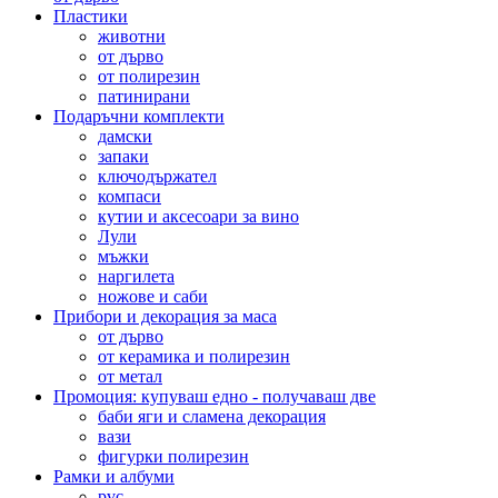
Пластики
животни
от дърво
от полирезин
патинирани
Подаръчни комплекти
дамски
запаки
ключодържател
компаси
кутии и аксесоари за вино
Лули
мъжки
наргилета
ножове и саби
Прибори и декорация за маса
от дърво
от керамика и полирезин
от метал
Промоция: купуваш едно - получаваш две
баби яги и сламена декорация
вази
фигурки полирезин
Рамки и албуми
pvc