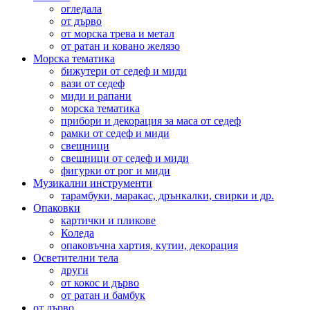
огледала
от дърво
от морска трева и метал
от ратан и ковано желязо
Морска тематика
бижутери от седеф и миди
вази от седеф
миди и рапани
морска тематика
прибори и декорация за маса от седеф
рамки от седеф и миди
свещници
свещници от седеф и миди
фигурки от рог и миди
Музикални инструменти
тарамбуки, маракас, дрънкалки, свирки и др.
Опаковки
картички и пликове
Коледа
опаковъчна хартия, кутии, декорация
Осветителни тела
други
от кокос и дърво
от ратан и бамбук
от дърво