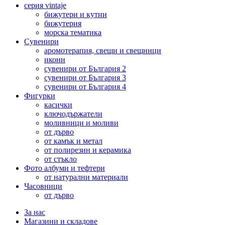
серия vintaje
бижутери и кутии
бижутерия
морска тематика
Сувенири
аромотерапия, свещи и свещници
икони
сувенири от България 2
сувенири от България 3
сувенири от България 4
Фигурки
касички
ключодържатели
моливници и моливи
от дърво
от камък и метал
от полирезин и керамика
от стъкло
Фото албуми и тефтери
от натурални материали
Часовници
от дърво
За нас
Магазини и складове