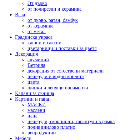
От дърво
от полирезин и керамика
Вази
от дърво, ратан, бамбук
от керамика
от метал
Градинска украса
кашпи и саксии
цветарници и поставки за цветя
Декорация
алуминий
Ветрила
декорация от естествени материали
пеперуди и водни кончета
цветя
щипки и лепящи орнаменти
Капани за сънища
Картини и пана
МАСКИ
маслени
пана
пеперуди, скорпиони, тарантули в рамка
поливинилово платно
репродукции
Мебели