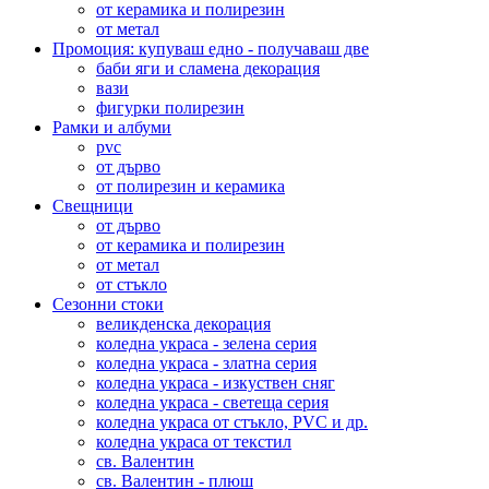
от керамика и полирезин
от метал
Промоция: купуваш едно - получаваш две
баби яги и сламена декорация
вази
фигурки полирезин
Рамки и албуми
pvc
от дърво
от полирезин и керамика
Свещници
от дърво
от керамика и полирезин
от метал
от стъкло
Сезонни стоки
великденска декорация
коледна украса - зелена серия
коледна украса - златна серия
коледна украса - изкуствен сняг
коледна украса - светеща серия
коледна украса от стъкло, PVC и др.
коледна украса от текстил
св. Валентин
св. Валентин - плюш