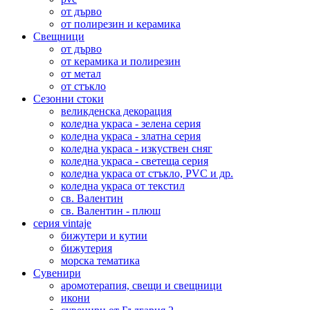
от дърво
от полирезин и керамика
Свещници
от дърво
от керамика и полирезин
от метал
от стъкло
Сезонни стоки
великденска декорация
коледна украса - зелена серия
коледна украса - златна серия
коледна украса - изкуствен сняг
коледна украса - светеща серия
коледна украса от стъкло, PVC и др.
коледна украса от текстил
св. Валентин
св. Валентин - плюш
серия vintaje
бижутери и кутии
бижутерия
морска тематика
Сувенири
аромотерапия, свещи и свещници
икони