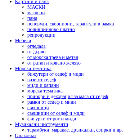
Картини и пана
МАСКИ
маслени
пана
пеперуди, скорпиони, тарантули в рамка
поливинилово платно
репродукции
Мебели
огледала
от дърво
от морска трева и метал
от ратан и ковано желязо
Морска тематика
бижутери от седеф и миди
вази от седеф
миди и рапани
морска тематика
прибори и декорация за маса от седеф
рамки от седеф и миди
свещници
свещници от седеф и миди
фигурки от рог и миди
Музикални инструменти
тарамбуки, маракас, дрънкалки, свирки и др.
Опаковки