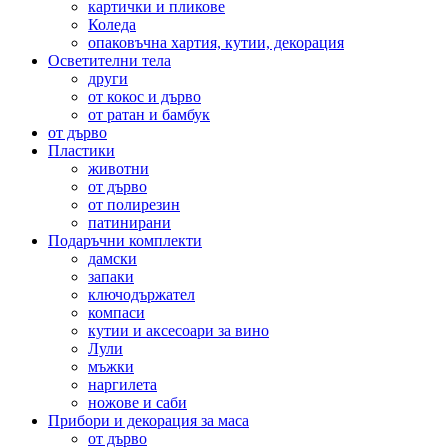
картички и пликове
Коледа
опаковъчна хартия, кутии, декорация
Осветителни тела
други
от кокос и дърво
от ратан и бамбук
от дърво
Пластики
животни
от дърво
от полирезин
патинирани
Подаръчни комплекти
дамски
запаки
ключодържател
компаси
кутии и аксесоари за вино
Лули
мъжки
наргилета
ножове и саби
Прибори и декорация за маса
от дърво