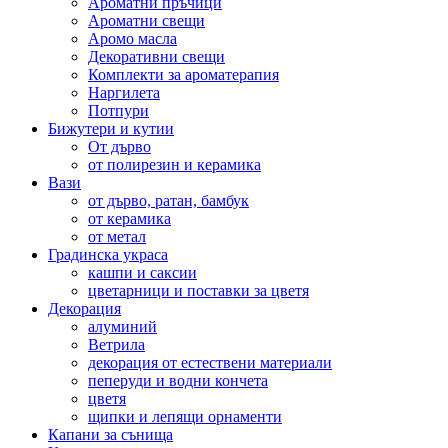
Ароматни пръчици
Ароматни свещи
Аромо масла
Декоративни свещи
Комплекти за ароматерапия
Наргилета
Потпури
Бижутери и кутии
От дърво
от полирезин и керамика
Вази
от дърво, ратан, бамбук
от керамика
от метал
Градинска украса
кашпи и саксии
цветарници и поставки за цветя
Декорация
алуминий
Ветрила
декорация от естествени материали
пеперуди и водни кончета
цветя
щипки и лепящи орнаменти
Капани за сънища