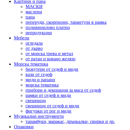
Картини и пана
МАСКИ
маслени
пана
пеперуди, скорпиони, тарантули в рамка
поливинилово платно
репродукции
Мебели
огледала
от дърво
от морска трева и метал
от ратан и ковано желязо
Морска тематика
бижутери от седеф и миди
вази от седеф
миди и рапани
морска тематика
прибори и декорация за маса от седеф
рамки от седеф и миди
свещници
свещници от седеф и миди
фигурки от рог и миди
Музикални инструменти
тарамбуки, маракас, дрънкалки, свирки и др.
Опаковки