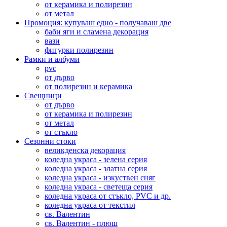
от керамика и полирезин
от метал
Промоция: купуваш едно - получаваш две
баби яги и сламена декорация
вази
фигурки полирезин
Рамки и албуми
pvc
от дърво
от полирезин и керамика
Свещници
от дърво
от керамика и полирезин
от метал
от стъкло
Сезонни стоки
великденска декорация
коледна украса - зелена серия
коледна украса - златна серия
коледна украса - изкуствен сняг
коледна украса - светеща серия
коледна украса от стъкло, PVC и др.
коледна украса от текстил
св. Валентин
св. Валентин - плюш