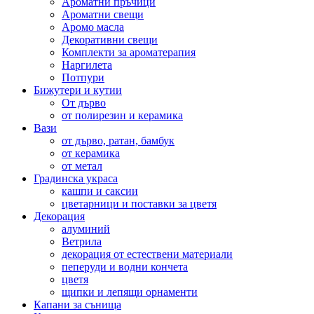
Ароматни пръчици
Ароматни свещи
Аромо масла
Декоративни свещи
Комплекти за ароматерапия
Наргилета
Потпури
Бижутери и кутии
От дърво
от полирезин и керамика
Вази
от дърво, ратан, бамбук
от керамика
от метал
Градинска украса
кашпи и саксии
цветарници и поставки за цветя
Декорация
алуминий
Ветрила
декорация от естествени материали
пеперуди и водни кончета
цветя
щипки и лепящи орнаменти
Капани за сънища