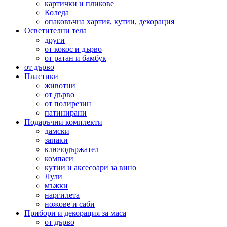
картички и пликове
Коледа
опаковъчна хартия, кутии, декорация
Осветителни тела
други
от кокос и дърво
от ратан и бамбук
от дърво
Пластики
животни
от дърво
от полирезин
патинирани
Подаръчни комплекти
дамски
запаки
ключодържател
компаси
кутии и аксесоари за вино
Лули
мъжки
наргилета
ножове и саби
Прибори и декорация за маса
от дърво