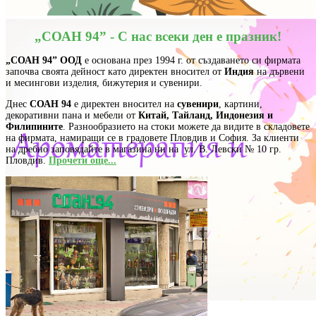
„СОАН 94” - С нас всеки ден е празник!
„СОАН 94” ООД
е основана през 1994 г. от създаването си фирмата
започва своята дейност като директен вносител от
Индия
на дървени
и месингови изделия, бижутерия и сувенири.
Днес
СОАН 94
е директен вносител на
сувенири
, картини,
декоративни пана и мебели от
Китай, Тайланд, Индонезия и
Филипините
. Разнообразието на стоки можете да видите в складовете
на фирмата, намиращи се в градовете Пловдив и София. За клиенти
на дребно заповядайте в магазина ни на ул. В. Левски № 10 гр.
Пловдив.
Прочети още...