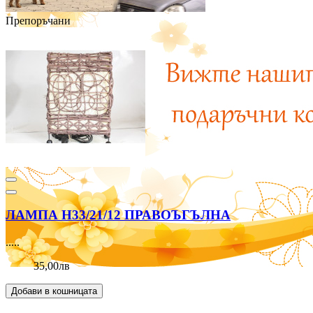
Препоръчани
ЛАМПА Н33/21/12 ПРАВОЪГЪЛНА
.....
35,00лв
Добави в кошницата