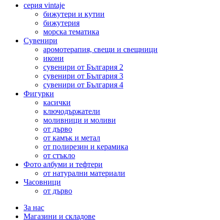
серия vintaje
бижутери и кутии
бижутерия
морска тематика
Сувенири
аромотерапия, свещи и свещници
икони
сувенири от България 2
сувенири от България 3
сувенири от България 4
Фигурки
касички
ключодържатели
моливници и моливи
от дърво
от камък и метал
от полирезин и керамика
от стъкло
Фото албуми и тефтери
от натурални материали
Часовници
от дърво
За нас
Магазини и складове