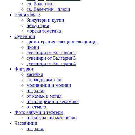
св. Валентин
св. Валентин - плюш
серия vintaje
бижутери и кутии
бижутерия
морска тематика
Сувенири
аромотерапия, свещи и свещници
икони
сувенири от България 2
сувенири от България 3
сувенири от България 4
Фигурки
касички
ключодържатели
моливници и моливи
от дърво
от камък и метал
от полирезин и керамика
от стъкло
Фото албуми и тефтери
от натурални материали
Часовници
от дърво