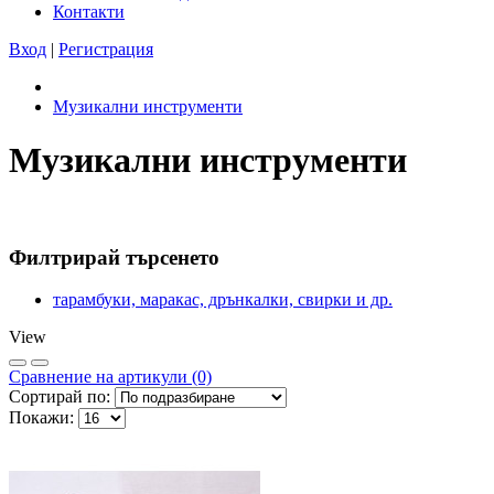
Контакти
Вход
|
Регистрация
Музикални инструменти
Музикални инструменти
Филтрирай търсенето
тарамбуки, маракас, дрънкалки, свирки и др.
View
Сравнeние на артикули (0)
Сортирай по:
Покажи: