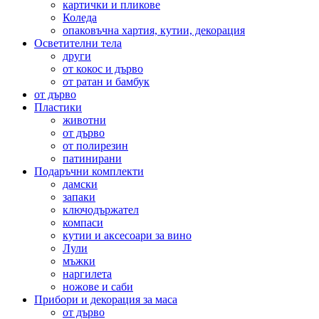
картички и пликове
Коледа
опаковъчна хартия, кутии, декорация
Осветителни тела
други
от кокос и дърво
от ратан и бамбук
от дърво
Пластики
животни
от дърво
от полирезин
патинирани
Подаръчни комплекти
дамски
запаки
ключодържател
компаси
кутии и аксесоари за вино
Лули
мъжки
наргилета
ножове и саби
Прибори и декорация за маса
от дърво