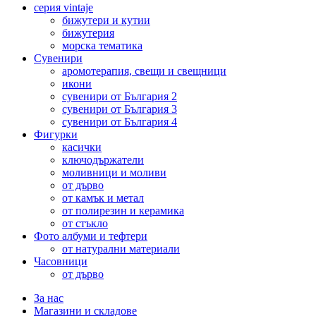
серия vintaje
бижутери и кутии
бижутерия
морска тематика
Сувенири
аромотерапия, свещи и свещници
икони
сувенири от България 2
сувенири от България 3
сувенири от България 4
Фигурки
касички
ключодържатели
моливници и моливи
от дърво
от камък и метал
от полирезин и керамика
от стъкло
Фото албуми и тефтери
от натурални материали
Часовници
от дърво
За нас
Магазини и складове