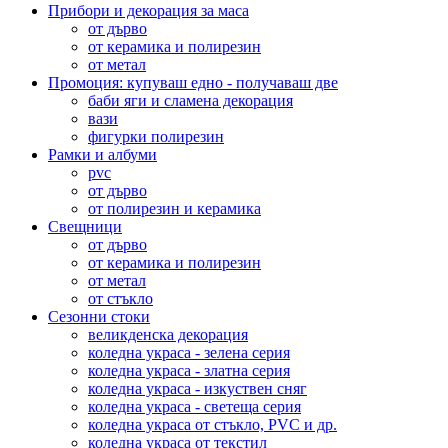
Прибори и декорация за маса
от дърво
от керамика и полирезин
от метал
Промоция: купуваш едно - получаваш две
баби яги и сламена декорация
вази
фигурки полирезин
Рамки и албуми
pvc
от дърво
от полирезин и керамика
Свещници
от дърво
от керамика и полирезин
от метал
от стъкло
Сезонни стоки
великденска декорация
коледна украса - зелена серия
коледна украса - златна серия
коледна украса - изкуствен сняг
коледна украса - светеща серия
коледна украса от стъкло, PVC и др.
коледна украса от текстил