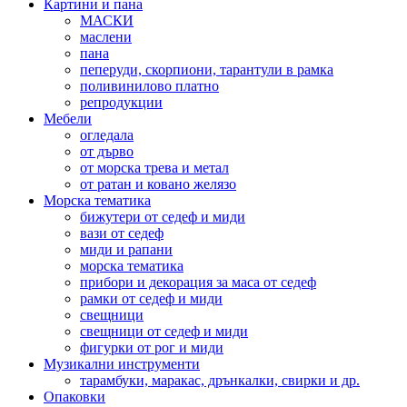
Картини и пана
МАСКИ
маслени
пана
пеперуди, скорпиони, тарантули в рамка
поливинилово платно
репродукции
Мебели
огледала
от дърво
от морска трева и метал
от ратан и ковано желязо
Морска тематика
бижутери от седеф и миди
вази от седеф
миди и рапани
морска тематика
прибори и декорация за маса от седеф
рамки от седеф и миди
свещници
свещници от седеф и миди
фигурки от рог и миди
Музикални инструменти
тарамбуки, маракас, дрънкалки, свирки и др.
Опаковки