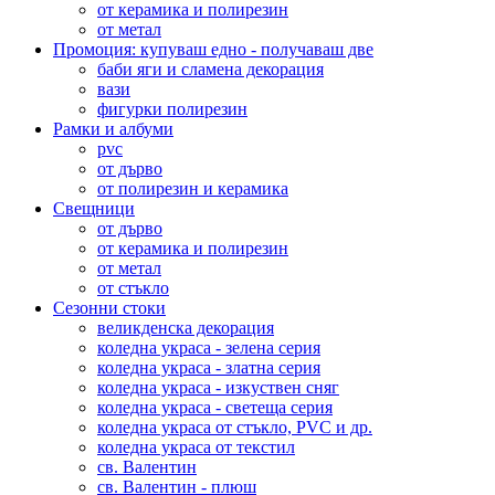
от керамика и полирезин
от метал
Промоция: купуваш едно - получаваш две
баби яги и сламена декорация
вази
фигурки полирезин
Рамки и албуми
pvc
от дърво
от полирезин и керамика
Свещници
от дърво
от керамика и полирезин
от метал
от стъкло
Сезонни стоки
великденска декорация
коледна украса - зелена серия
коледна украса - златна серия
коледна украса - изкуствен сняг
коледна украса - светеща серия
коледна украса от стъкло, PVC и др.
коледна украса от текстил
св. Валентин
св. Валентин - плюш