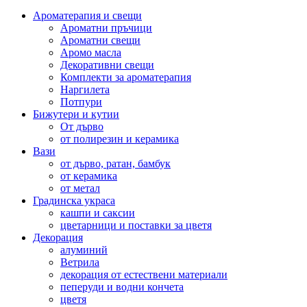
Ароматерапия и свещи
Ароматни пръчици
Ароматни свещи
Аромо масла
Декоративни свещи
Комплекти за ароматерапия
Наргилета
Потпури
Бижутери и кутии
От дърво
от полирезин и керамика
Вази
от дърво, ратан, бамбук
от керамика
от метал
Градинска украса
кашпи и саксии
цветарници и поставки за цветя
Декорация
алуминий
Ветрила
декорация от естествени материали
пеперуди и водни кончета
цветя