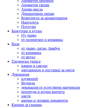
Ароматни пръчици
Ароматни свещи
Аромо масла
Декоративни свещи
Комплекти за ароматерапия
Наргилета
Потпури
Бижутери и кутии
От дърво
от полирезин и керамика
Вази
от дърво, ратан, бамбук
от керамика
от метал
Градинска украса
кашпи и саксии
цветарници и поставки за цветя
Декорация
алуминий
Ветрила
декорация от естествени материали
пеперуди и водни кончета
цветя
щипки и лепящи орнаменти
Капани за сънища