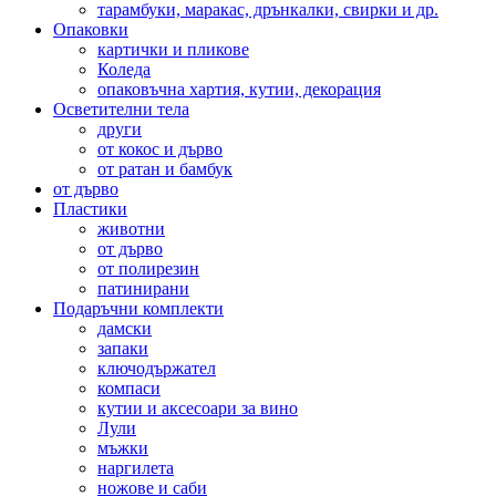
тарамбуки, маракас, дрънкалки, свирки и др.
Опаковки
картички и пликове
Коледа
опаковъчна хартия, кутии, декорация
Осветителни тела
други
от кокос и дърво
от ратан и бамбук
от дърво
Пластики
животни
от дърво
от полирезин
патинирани
Подаръчни комплекти
дамски
запаки
ключодържател
компаси
кутии и аксесоари за вино
Лули
мъжки
наргилета
ножове и саби