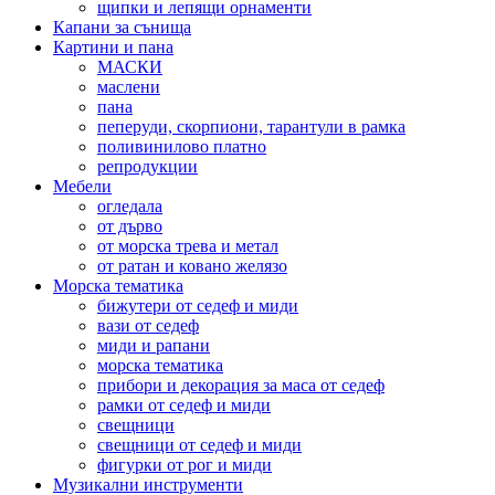
щипки и лепящи орнаменти
Капани за сънища
Картини и пана
МАСКИ
маслени
пана
пеперуди, скорпиони, тарантули в рамка
поливинилово платно
репродукции
Мебели
огледала
от дърво
от морска трева и метал
от ратан и ковано желязо
Морска тематика
бижутери от седеф и миди
вази от седеф
миди и рапани
морска тематика
прибори и декорация за маса от седеф
рамки от седеф и миди
свещници
свещници от седеф и миди
фигурки от рог и миди
Музикални инструменти