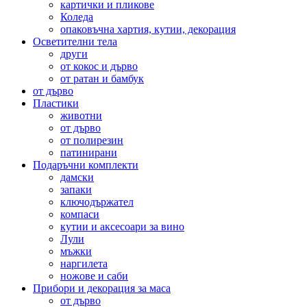
картички и пликове
Коледа
опаковъчна хартия, кутии, декорация
Осветителни тела
други
от кокос и дърво
от ратан и бамбук
от дърво
Пластики
животни
от дърво
от полирезин
патинирани
Подаръчни комплекти
дамски
запаки
ключодържател
компаси
кутии и аксесоари за вино
Лули
мъжки
наргилета
ножове и саби
Прибори и декорация за маса
от дърво