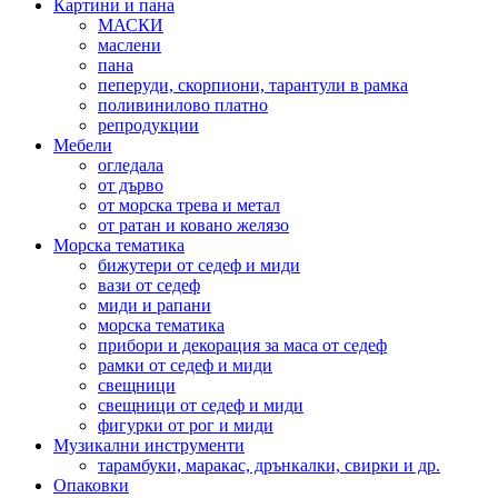
Картини и пана
МАСКИ
маслени
пана
пеперуди, скорпиони, тарантули в рамка
поливинилово платно
репродукции
Мебели
огледала
от дърво
от морска трева и метал
от ратан и ковано желязо
Морска тематика
бижутери от седеф и миди
вази от седеф
миди и рапани
морска тематика
прибори и декорация за маса от седеф
рамки от седеф и миди
свещници
свещници от седеф и миди
фигурки от рог и миди
Музикални инструменти
тарамбуки, маракас, дрънкалки, свирки и др.
Опаковки