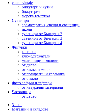
серия vintaje
бижутери и кутии
бижутерия
морска тематика
Сувенири
аромотерапия, свещи и свещници
икони
сувенири от България 2
сувенири от България 3
сувенири от България 4
Фигурки
касички
ключодържатели
моливници и моливи
от дърво
от камък и метал
от полирезин и керамика
от стъкло
Фото албуми и тефтери
от натурални материали
Часовници
от дърво
За нас
Магазини и складове