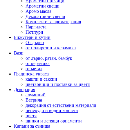
Ароматни пръчици
Ароматни свещи
Аромо масла
Декоративни свещи
Комплекти за ароматерапия
Наргилета
Потпури
Бижутери и кутии
От дърво
от полирезин и керамика
Вази
от дърво, ратан, бамбук
от керамика
от метал
Градинска украса
кашпи и саксии
цветарници и поставки за цветя
Декорация
алуминий
Ветрила
декорация от естествени материали
пеперуди и водни кончета
цветя
щипки и лепящи орнаменти
Капани за сънища