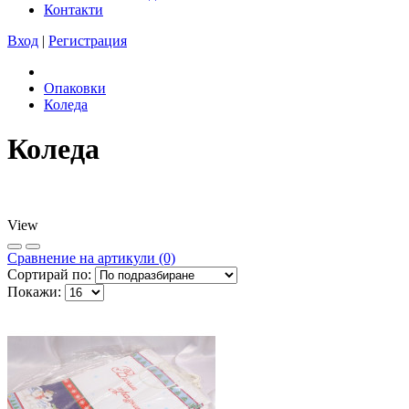
Контакти
Вход
|
Регистрация
Опаковки
Коледа
Коледа
View
Сравнeние на артикули (0)
Сортирай по:
Покажи: