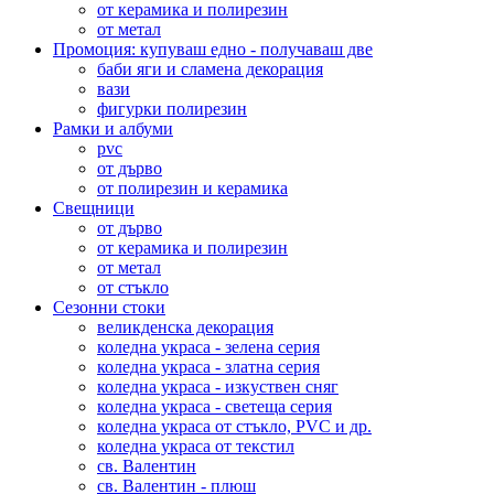
от керамика и полирезин
от метал
Промоция: купуваш едно - получаваш две
баби яги и сламена декорация
вази
фигурки полирезин
Рамки и албуми
pvc
от дърво
от полирезин и керамика
Свещници
от дърво
от керамика и полирезин
от метал
от стъкло
Сезонни стоки
великденска декорация
коледна украса - зелена серия
коледна украса - златна серия
коледна украса - изкуствен сняг
коледна украса - светеща серия
коледна украса от стъкло, PVC и др.
коледна украса от текстил
св. Валентин
св. Валентин - плюш