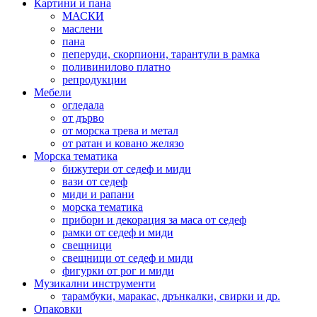
Картини и пана
МАСКИ
маслени
пана
пеперуди, скорпиони, тарантули в рамка
поливинилово платно
репродукции
Мебели
огледала
от дърво
от морска трева и метал
от ратан и ковано желязо
Морска тематика
бижутери от седеф и миди
вази от седеф
миди и рапани
морска тематика
прибори и декорация за маса от седеф
рамки от седеф и миди
свещници
свещници от седеф и миди
фигурки от рог и миди
Музикални инструменти
тарамбуки, маракас, дрънкалки, свирки и др.
Опаковки