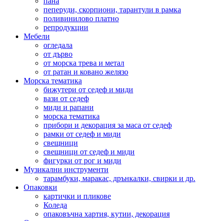
пана
пеперуди, скорпиони, тарантули в рамка
поливинилово платно
репродукции
Мебели
огледала
от дърво
от морска трева и метал
от ратан и ковано желязо
Морска тематика
бижутери от седеф и миди
вази от седеф
миди и рапани
морска тематика
прибори и декорация за маса от седеф
рамки от седеф и миди
свещници
свещници от седеф и миди
фигурки от рог и миди
Музикални инструменти
тарамбуки, маракас, дрънкалки, свирки и др.
Опаковки
картички и пликове
Коледа
опаковъчна хартия, кутии, декорация