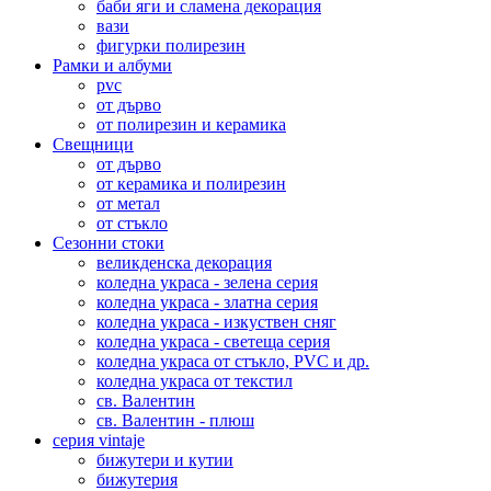
баби яги и сламена декорация
вази
фигурки полирезин
Рамки и албуми
pvc
от дърво
от полирезин и керамика
Свещници
от дърво
от керамика и полирезин
от метал
от стъкло
Сезонни стоки
великденска декорация
коледна украса - зелена серия
коледна украса - златна серия
коледна украса - изкуствен сняг
коледна украса - светеща серия
коледна украса от стъкло, PVC и др.
коледна украса от текстил
св. Валентин
св. Валентин - плюш
серия vintaje
бижутери и кутии
бижутерия