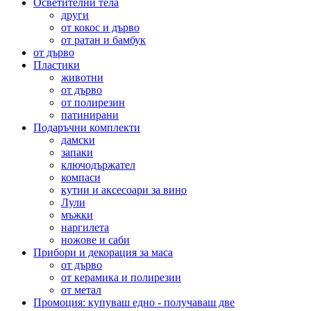
Осветителни тела
други
от кокос и дърво
от ратан и бамбук
от дърво
Пластики
животни
от дърво
от полирезин
патинирани
Подаръчни комплекти
дамски
запаки
ключодържател
компаси
кутии и аксесоари за вино
Лули
мъжки
наргилета
ножове и саби
Прибори и декорация за маса
от дърво
от керамика и полирезин
от метал
Промоция: купуваш едно - получаваш две