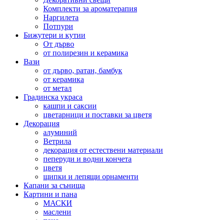
Комплекти за ароматерапия
Наргилета
Потпури
Бижутери и кутии
От дърво
от полирезин и керамика
Вази
от дърво, ратан, бамбук
от керамика
от метал
Градинска украса
кашпи и саксии
цветарници и поставки за цветя
Декорация
алуминий
Ветрила
декорация от естествени материали
пеперуди и водни кончета
цветя
щипки и лепящи орнаменти
Капани за сънища
Картини и пана
МАСКИ
маслени