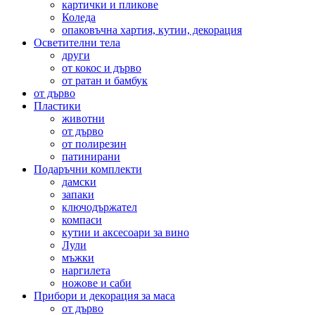
картички и пликове
Коледа
опаковъчна хартия, кутии, декорация
Осветителни тела
други
от кокос и дърво
от ратан и бамбук
от дърво
Пластики
животни
от дърво
от полирезин
патинирани
Подаръчни комплекти
дамски
запаки
ключодържател
компаси
кутии и аксесоари за вино
Лули
мъжки
наргилета
ножове и саби
Прибори и декорация за маса
от дърво