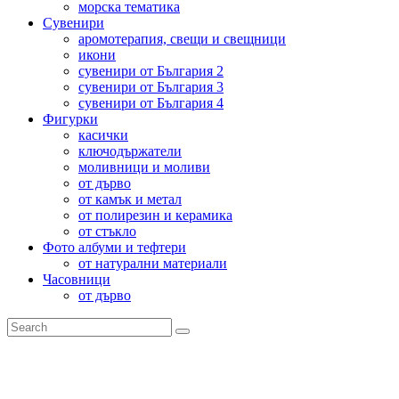
морска тематика
Сувенири
аромотерапия, свещи и свещници
икони
сувенири от България 2
сувенири от България 3
сувенири от България 4
Фигурки
касички
ключодържатели
моливници и моливи
от дърво
от камък и метал
от полирезин и керамика
от стъкло
Фото албуми и тефтери
от натурални материали
Часовници
от дърво