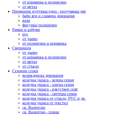
от керамика и полирезин
от метал
Промоция: купуваш едно - получаваш две
баби яги и сламена декорация
вази
фигурки полирезин
Рамки и албуми
pvc
от дърво
от полирезин и керамика
Свещници
от дърво
от керамика и полирезин
от метал
от стъкло
Сезонни стоки
великденска декорация
коледна украса - зелена серия
коледна украса - златна серия
коледна украса - изкуствен сняг
коледна украса - светеща серия
коледна украса от стъкло, PVC и др.
коледна украса от текстил
св. Валентин
св. Валентин - плюш