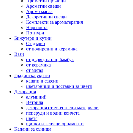
Ароматни пръчици
Ароматни свещи
Аромо масла
Декоративни свещи
Комплекти за ароматерапия
Наргилета
Потпури
Бижутери и кутии
От дърво
от полирезин и керамика
Вази
от дърво, ратан, бамбук
от керамика
от метал
Градинска украса
кашпи и саксии
цветарници и поставки за цветя
Декорация
алуминий
Ветрила
декорация от естествени материали
пеперуди и водни кончета
цветя
щипки и лепящи орнаменти
Капани за сънища