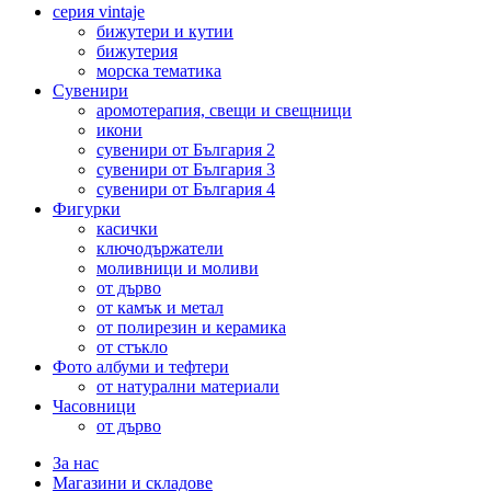
серия vintaje
бижутери и кутии
бижутерия
морска тематика
Сувенири
аромотерапия, свещи и свещници
икони
сувенири от България 2
сувенири от България 3
сувенири от България 4
Фигурки
касички
ключодържатели
моливници и моливи
от дърво
от камък и метал
от полирезин и керамика
от стъкло
Фото албуми и тефтери
от натурални материали
Часовници
от дърво
За нас
Магазини и складове