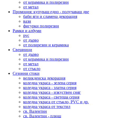
от керамика и полирезин
от метал
Промоция: купуваш едно - получаваш две
баби яги и сламена декорация
вази
фигурки полирезин
Рамки и албуми
pvc
от дърво
от полирезин и керамика
Свещници
от дърво
от керамика и полирезин
от метал
от стъкло
Сезонни стоки
великденска декорация
коледна украса - зелена серия
коледна украса - златна серия
коледна украса - изкуствен сняг
коледна украса - светеща серия
коледна украса от стъкло, PVC и др.
коледна украса от текстил
св. Валентин
св. Валентин - плюш