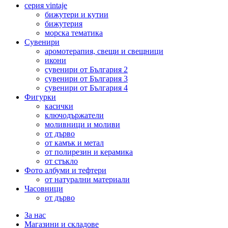
серия vintaje
бижутери и кутии
бижутерия
морска тематика
Сувенири
аромотерапия, свещи и свещници
икони
сувенири от България 2
сувенири от България 3
сувенири от България 4
Фигурки
касички
ключодържатели
моливници и моливи
от дърво
от камък и метал
от полирезин и керамика
от стъкло
Фото албуми и тефтери
от натурални материали
Часовници
от дърво
За нас
Магазини и складове