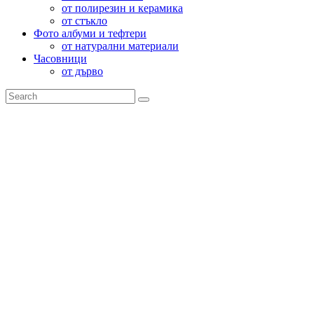
от полирезин и керамика
от стъкло
Фото албуми и тефтери
от натурални материали
Часовници
от дърво