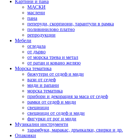
Картини и пана
МАСКИ
маслени
пана
пеперуди, скорпиони, тарантули в рамка
поливинилово платно
репродукции
Мебели
огледала
от дърво
от морска трева и метал
от ратан и ковано желязо
Морска тематика
бижутери от седеф и миди
вази от седеф
миди и рапани
морска тематика
прибори и декорация за маса от седеф
рамки от седеф и миди
свещници
свещници от седеф и миди
фигурки от рог и миди
Музикални инструменти
тарамбуки, маракас, дрънкалки, свирки и др.
Опаковки