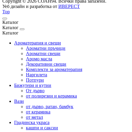
Copyright © 2026 СОАН94. Всички права запазени.
Уеб дизайн и разработка от
ИВЕРЕСТ
Top
Каталог
Каталог
Каталог
Ароматерапия и свещи
Ароматни пръчици
Ароматни свещи
Аромо масла
Декоративни свещи
Комплекти за ароматерапия
Наргилета
Потпури
Бижутери и кутии
От дърво
от полирезин и керамика
Вази
от дърво, ратан, бамбук
от керамика
от метал
Градинска украса
кашпи и саксии