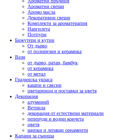
Ароматни пръчици
Ароматни свещи
Аромо масла
Декоративни свещи
Комплекти за ароматерапия
Наргилета
Потпури
Бижутери и кутии
От дърво
от полирезин и керамика
Вази
от дърво, ратан, бамбук
от керамика
от метал
Градинска украса
кашпи и саксии
цветарници и поставки за цветя
Декорация
алуминий
Ветрила
декорация от естествени материали
пеперуди и водни кончета
цветя
щипки и лепящи орнаменти
Капани за сънища