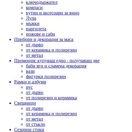
ключодържател
компаси
кутии и аксесоари за вино
Лули
мъжки
наргилета
ножове и саби
Прибори и декорация за маса
от дърво
от керамика и полирезин
от метал
Промоция: купуваш едно - получаваш две
баби яги и сламена декорация
вази
фигурки полирезин
Рамки и албуми
pvc
от дърво
от полирезин и керамика
Свещници
от дърво
от керамика и полирезин
от метал
от стъкло
Сезонни стоки