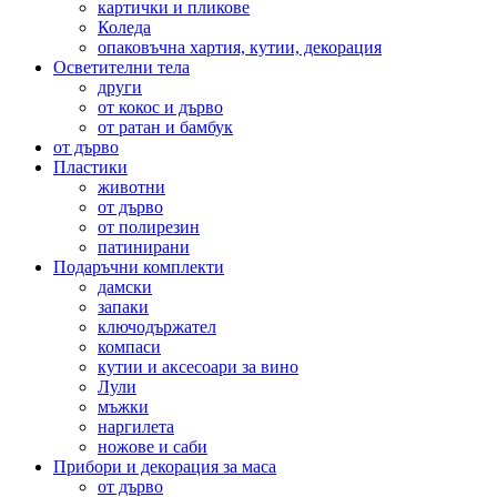
картички и пликове
Коледа
опаковъчна хартия, кутии, декорация
Осветителни тела
други
от кокос и дърво
от ратан и бамбук
от дърво
Пластики
животни
от дърво
от полирезин
патинирани
Подаръчни комплекти
дамски
запаки
ключодържател
компаси
кутии и аксесоари за вино
Лули
мъжки
наргилета
ножове и саби
Прибори и декорация за маса
от дърво