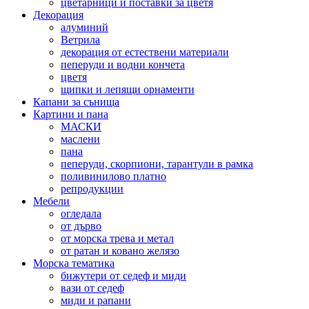
цветарници и поставки за цветя
Декорация
алуминий
Ветрила
декорация от естествени материали
пеперуди и водни кончета
цветя
щипки и лепящи орнаменти
Капани за сънища
Картини и пана
МАСКИ
маслени
пана
пеперуди, скорпиони, тарантули в рамка
поливинилово платно
репродукции
Мебели
огледала
от дърво
от морска трева и метал
от ратан и ковано желязо
Морска тематика
бижутери от седеф и миди
вази от седеф
миди и рапани