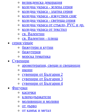
великденска декорация
коледна украса - зелена серия
коледна украса - златна серия
коледна украса - изкуствен сняг
коледна украса - светеща серия
коледна украса от стъкло, PVC и др.
коледна украса от текстил
св. Валентин
св. Валентин - плюш
серия vintaje
бижутери и кутии
бижутерия
морска тематика
Сувенири
аромотерапия, свещи и свещници
икони
сувенири от България 2
сувенири от България 3
сувенири от България 4
Фигурки
касички
ключодържатели
моливници и моливи
от дърво
от камък и метал