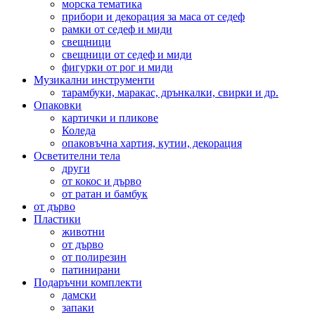
морска тематика
прибори и декорация за маса от седеф
рамки от седеф и миди
свещници
свещници от седеф и миди
фигурки от рог и миди
Музикални инструменти
тарамбуки, маракас, дрънкалки, свирки и др.
Опаковки
картички и пликове
Коледа
опаковъчна хартия, кутии, декорация
Осветителни тела
други
от кокос и дърво
от ратан и бамбук
от дърво
Пластики
животни
от дърво
от полирезин
патинирани
Подаръчни комплекти
дамски
запаки