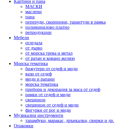
Картини и пана
МАСКИ
маслени
пана
пеперуди, скорпиони, тарантули в рамка
поливинилово платно
репродукции
Мебели
огледала
от дърво
от морска трева и метал
от ратан и ковано желязо
Морска тематика
бижутери от седеф и миди
вази от седеф
миди и рапани
морска тематика
прибори и декорация за маса от седеф
рамки от седеф и миди
свещници
свещници от седеф и миди
фигурки от рог и миди
Музикални инструменти
тарамбуки, маракас, дрънкалки, свирки и др.
Опаковки