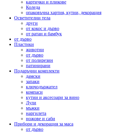
картички и пликове
Коледа
опаковъчна хартия, кутии, декорация
Осветителни тела
други
от кокос и дърво
от ратан и бамбук
от дърво
Пластики
животни
от дърво
от полирезин
патинирани
Подаръчни комплекти
дамски
запаки
ключодържател
компаси
кутии и аксесоари за вино
Лули
мъжки
наргилета
ножове и саби
Прибори и декорация за маса
от дърво