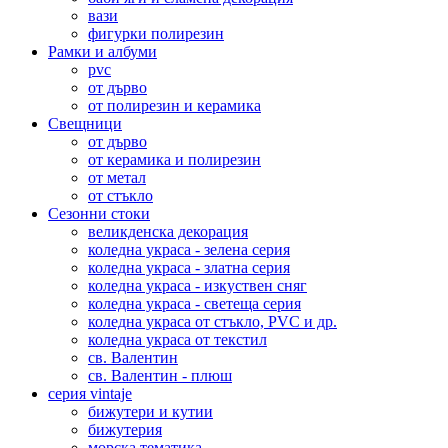
вази
фигурки полирезин
Рамки и албуми
pvc
от дърво
от полирезин и керамика
Свещници
от дърво
от керамика и полирезин
от метал
от стъкло
Сезонни стоки
великденска декорация
коледна украса - зелена серия
коледна украса - златна серия
коледна украса - изкуствен сняг
коледна украса - светеща серия
коледна украса от стъкло, PVC и др.
коледна украса от текстил
св. Валентин
св. Валентин - плюш
серия vintaje
бижутери и кутии
бижутерия
морска тематика