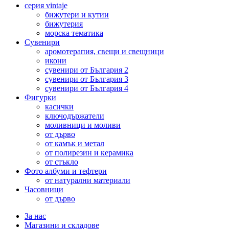
серия vintaje
бижутери и кутии
бижутерия
морска тематика
Сувенири
аромотерапия, свещи и свещници
икони
сувенири от България 2
сувенири от България 3
сувенири от България 4
Фигурки
касички
ключодържатели
моливници и моливи
от дърво
от камък и метал
от полирезин и керамика
от стъкло
Фото албуми и тефтери
от натурални материали
Часовници
от дърво
За нас
Магазини и складове