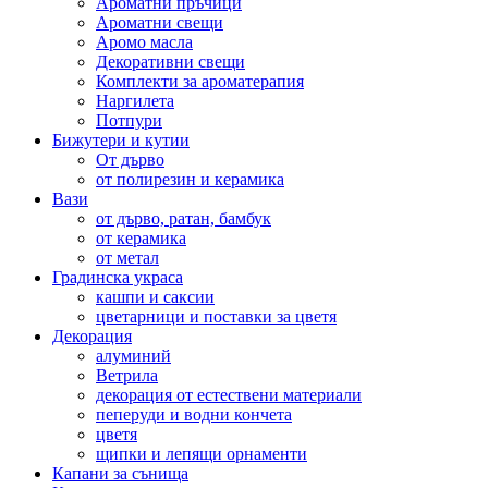
Ароматни пръчици
Ароматни свещи
Аромо масла
Декоративни свещи
Комплекти за ароматерапия
Наргилета
Потпури
Бижутери и кутии
От дърво
от полирезин и керамика
Вази
от дърво, ратан, бамбук
от керамика
от метал
Градинска украса
кашпи и саксии
цветарници и поставки за цветя
Декорация
алуминий
Ветрила
декорация от естествени материали
пеперуди и водни кончета
цветя
щипки и лепящи орнаменти
Капани за сънища