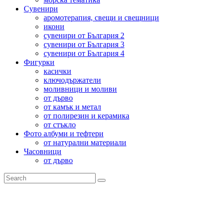
Сувенири
аромотерапия, свещи и свещници
икони
сувенири от България 2
сувенири от България 3
сувенири от България 4
Фигурки
касички
ключодържатели
моливници и моливи
от дърво
от камък и метал
от полирезин и керамика
от стъкло
Фото албуми и тефтери
от натурални материали
Часовници
от дърво