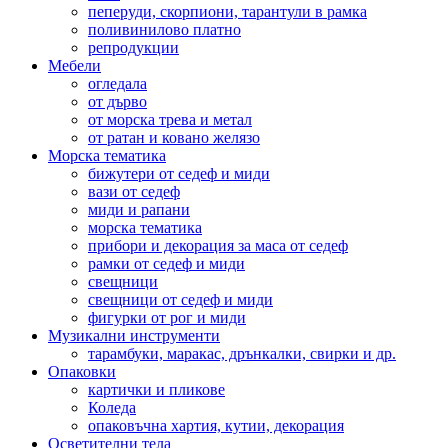
пеперуди, скорпиони, тарантули в рамка
поливинилово платно
репродукции
Мебели
огледала
от дърво
от морска трева и метал
от ратан и ковано желязо
Морска тематика
бижутери от седеф и миди
вази от седеф
миди и рапани
морска тематика
прибори и декорация за маса от седеф
рамки от седеф и миди
свещници
свещници от седеф и миди
фигурки от рог и миди
Музикални инструменти
тарамбуки, маракас, дрънкалки, свирки и др.
Опаковки
картички и пликове
Коледа
опаковъчна хартия, кутии, декорация
Осветителни тела