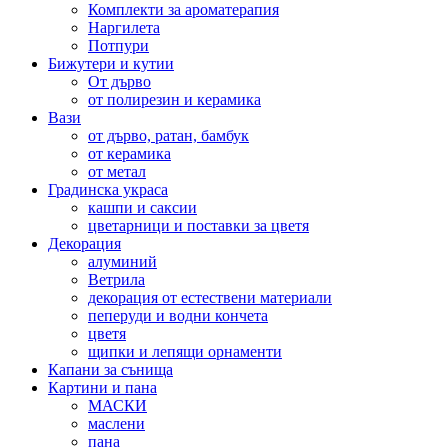
Комплекти за ароматерапия
Наргилета
Потпури
Бижутери и кутии
От дърво
от полирезин и керамика
Вази
от дърво, ратан, бамбук
от керамика
от метал
Градинска украса
кашпи и саксии
цветарници и поставки за цветя
Декорация
алуминий
Ветрила
декорация от естествени материали
пеперуди и водни кончета
цветя
щипки и лепящи орнаменти
Капани за сънища
Картини и пана
МАСКИ
маслени
пана