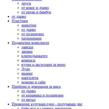
други
от кокос и дърво
от ратан и бамбук
от дърво
Пластики
животни
от дърво
от полирезин
патинирани
Подаръчни комплекти
дамски
запаки
ключодържател
компаси
кутии и аксесоари за вино
Лули
мъжки
наргилета
ножове и саби
Прибори и декорация за маса
от дърво
от керамика и полирезин
от метал
Промоция: купуваш едно - получаваш две
баби яги и сламена декорация