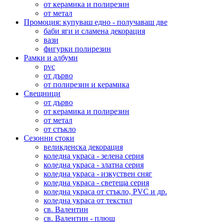
от керамика и полирезин
от метал
Промоция: купуваш едно - получаваш две
баби яги и сламена декорация
вази
фигурки полирезин
Рамки и албуми
pvc
от дърво
от полирезин и керамика
Свещници
от дърво
от керамика и полирезин
от метал
от стъкло
Сезонни стоки
великденска декорация
коледна украса - зелена серия
коледна украса - златна серия
коледна украса - изкуствен сняг
коледна украса - светеща серия
коледна украса от стъкло, PVC и др.
коледна украса от текстил
св. Валентин
св. Валентин - плюш