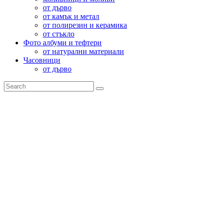
от дърво
от камък и метал
от полирезин и керамика
от стъкло
Фото албуми и тефтери
от натурални материали
Часовници
от дърво