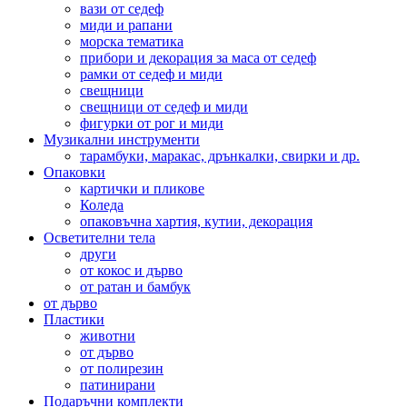
вази от седеф
миди и рапани
морска тематика
прибори и декорация за маса от седеф
рамки от седеф и миди
свещници
свещници от седеф и миди
фигурки от рог и миди
Музикални инструменти
тарамбуки, маракас, дрънкалки, свирки и др.
Опаковки
картички и пликове
Коледа
опаковъчна хартия, кутии, декорация
Осветителни тела
други
от кокос и дърво
от ратан и бамбук
от дърво
Пластики
животни
от дърво
от полирезин
патинирани
Подаръчни комплекти