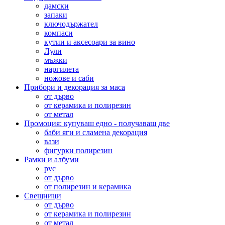
дамски
запаки
ключодържател
компаси
кутии и аксесоари за вино
Лули
мъжки
наргилета
ножове и саби
Прибори и декорация за маса
от дърво
от керамика и полирезин
от метал
Промоция: купуваш едно - получаваш две
баби яги и сламена декорация
вази
фигурки полирезин
Рамки и албуми
pvc
от дърво
от полирезин и керамика
Свещници
от дърво
от керамика и полирезин
от метал