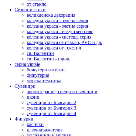
от стъкло
Сезонни стоки
великденска декорация
коледна украса - зелена серия
коледна украса - златна серия
коледна украса - изкуствен сняг
коледна украса - светеща серия
коледна украса от стъкло, PVC и др.
коледна украса от текстил
св. Валентин
св. Валентин - плюш
серия vintaje
бижутери и кутии
бижутерия
морска тематика
Сувенири
аромотерапия, свещи и свещници
икони
сувенири от България 2
сувенири от България 3
сувенири от България 4
Фигурки
касички
ключодържатели
моливници и моливи