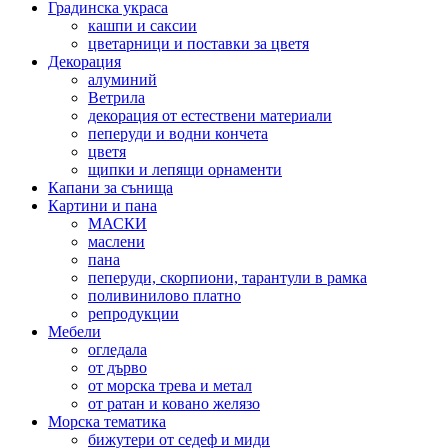
Градинска украса
кашпи и саксии
цветарници и поставки за цветя
Декорация
алуминий
Ветрила
декорация от естествени материали
пеперуди и водни кончета
цветя
щипки и лепящи орнаменти
Капани за сънища
Картини и пана
МАСКИ
маслени
пана
пеперуди, скорпиони, тарантули в рамка
поливинилово платно
репродукции
Мебели
огледала
от дърво
от морска трева и метал
от ратан и ковано желязо
Морска тематика
бижутери от седеф и миди