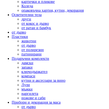
картички и пликове
Коледа
опаковъчна хартия, кутии, декорация
Осветителни тела
други
от кокос и дърво
от ратан и бамбук
от дърво
Пластики
животни
от дърво
от полирезин
патинирани
Подаръчни комплекти
дамски
запаки
ключодържател
компаси
кутии и аксесоари за вино
Лули
мъжки
наргилета
ножове и саби
Прибори и декорация за маса
от дърво