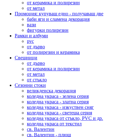
от керамика и полирезин
от метал
Промоция: купуваш едно - получаваш две
баби яги и сламена декорация
вази
фигурки полирезин
Рамки и албуми
pvc
от дърво
от полирезин и керамика
Свещници
от дърво
от керамика и полирезин
от метал
от стъкло
Сезонни стоки
великденска декорация
коледна украса - зелена серия
коледна украса - златна серия
коледна украса - изкуствен сняг
коледна украса - светеща серия
коледна украса от стъкло, PVC и др.
коледна украса от текстил
св. Валентин
св. Валентин - плюш