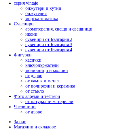
серия vintaje
бижутери и кутии
бижутерия
морска тематика
Сувенири
аромотерапия, свещи и свещници
икони
сувенири от България 2
сувенири от България 3
сувенири от България 4
Фигурки
касички
ключодържатели
моливници и моливи
от дърво
от камък и метал
от полирезин и керамика
от стъкло
Фото албуми и тефтери
от натурални материали
Часовници
от дърво
За нас
Магазини и складове