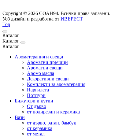
Copyright © 2026 СОАН94. Всички права запазени.
Уеб дизайн и разработка от
ИВЕРЕСТ
Top
Каталог
Каталог
Каталог
Ароматерапия и свещи
Ароматни пръчици
Ароматни свещи
Аромо масла
Декоративни свещи
Комплекти за ароматерапия
Наргилета
Потпури
Бижутери и кутии
От дърво
от полирезин и керамика
Вази
от дърво, ратан, бамбук
от керамика
от метал