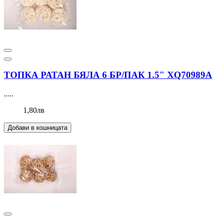
ТОПКА РАТАН БЯЛА 6 БР/ПАК 1.5" XQ70989А
.....
1,80лв
Добави в кошницата