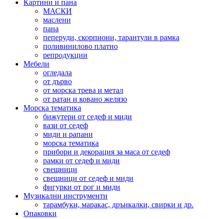
Картини и пана
МАСКИ
маслени
пана
пеперуди, скорпиони, тарантули в рамка
поливинилово платно
репродукции
Мебели
огледала
от дърво
от морска трева и метал
от ратан и ковано желязо
Морска тематика
бижутери от седеф и миди
вази от седеф
миди и рапани
морска тематика
прибори и декорация за маса от седеф
рамки от седеф и миди
свещници
свещници от седеф и миди
фигурки от рог и миди
Музикални инструменти
тарамбуки, маракас, дрънкалки, свирки и др.
Опаковки