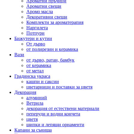
Ароматни пръчици
Ароматни свещи
Аромо масла
Декоративни свещи
Комплекти за ароматерапия
Наргилета
Потпури
Бижутери и кутии
От дърво
от полирезин и керамика
Вази
от дърво, ратан, бамбук
от керамика
от метал
Градинска украса
кашпи и саксии
цветарници и поставки за цветя
Декорация
алуминий
Ветрила
декорация от естествени материали
пеперуди и водни кончета
цветя
щипки и лепящи орнаменти
Капани за сънища