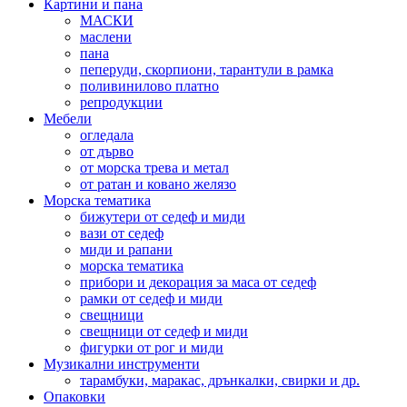
Картини и пана
МАСКИ
маслени
пана
пеперуди, скорпиони, тарантули в рамка
поливинилово платно
репродукции
Мебели
огледала
от дърво
от морска трева и метал
от ратан и ковано желязо
Морска тематика
бижутери от седеф и миди
вази от седеф
миди и рапани
морска тематика
прибори и декорация за маса от седеф
рамки от седеф и миди
свещници
свещници от седеф и миди
фигурки от рог и миди
Музикални инструменти
тарамбуки, маракас, дрънкалки, свирки и др.
Опаковки