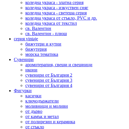
коледна украса - златна серия
коледна украса - изкуствен сняг
коледна украса - светеща серия
коледна украса от стъкло, PVC и др.
коледна украса от текстил
св. Валентин
св. Валентин - плюш
серия vintaje
бижутери и кутии
бижутерия
морска тематика
Сувенири
аромотерапия, свещи и свещници
икони
сувенири от България 2
сувенири от България 3
сувенири от България 4
Фигурки
касички
ключодържатели
моливници и моливи
от дърво
от камък и метал
от полирезин и керамика
от стъкло