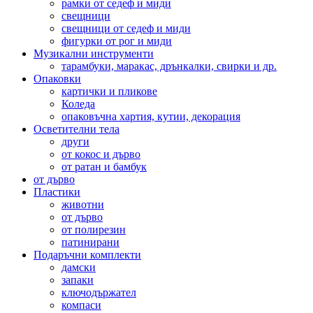
рамки от седеф и миди
свещници
свещници от седеф и миди
фигурки от рог и миди
Музикални инструменти
тарамбуки, маракас, дрънкалки, свирки и др.
Опаковки
картички и пликове
Коледа
опаковъчна хартия, кутии, декорация
Осветителни тела
други
от кокос и дърво
от ратан и бамбук
от дърво
Пластики
животни
от дърво
от полирезин
патинирани
Подаръчни комплекти
дамски
запаки
ключодържател
компаси