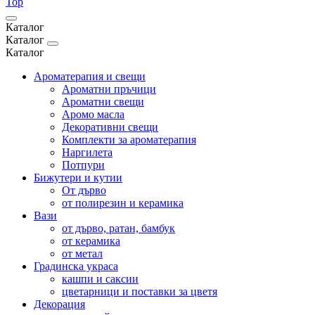
Top
Каталог
Каталог
Каталог
Ароматерапия и свещи
Ароматни пръчици
Ароматни свещи
Аромо масла
Декоративни свещи
Комплекти за ароматерапия
Наргилета
Потпури
Бижутери и кутии
От дърво
от полирезин и керамика
Вази
от дърво, ратан, бамбук
от керамика
от метал
Градинска украса
кашпи и саксии
цветарници и поставки за цветя
Декорация