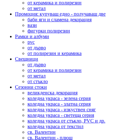
от керамика и полирезин
от метал
Промоция: купуваш едно - получаваш две
баби яги и сламена декорация
вази
фигурки полирезин
Рамки и албуми
pvc
от дърво
от полирезин и керамика
Свещници
от дърво
от керамика и полирезин
от метал
от стъкло
Сезонни стоки
великденска декорация
коледна украса - зелена серия
коледна украса - златна серия
коледна украса - изкуствен сняг
коледна украса - светеща серия
коледна украса от стъкло, PVC и др.
коледна украса от текстил
св. Валентин
св. Валентин - плюш