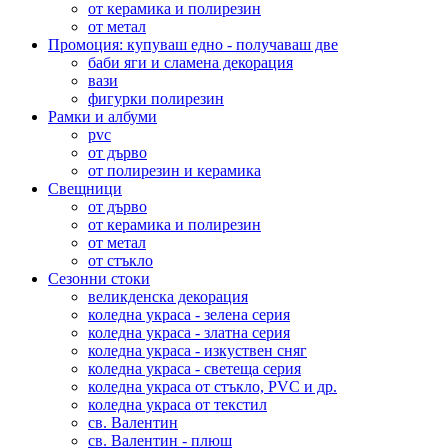
от керамика и полирезин
от метал
Промоция: купуваш едно - получаваш две
баби яги и сламена декорация
вази
фигурки полирезин
Рамки и албуми
pvc
от дърво
от полирезин и керамика
Свещници
от дърво
от керамика и полирезин
от метал
от стъкло
Сезонни стоки
великденска декорация
коледна украса - зелена серия
коледна украса - златна серия
коледна украса - изкуствен сняг
коледна украса - светеща серия
коледна украса от стъкло, PVC и др.
коледна украса от текстил
св. Валентин
св. Валентин - плюш