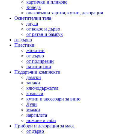
картички и пликове
Коледа
опаковъчна хартия, кутии, декорация
Осветителни тела
други
от кокос и дърво
от ратан и бамбук
от дърво
Пластики
животни
от дърво
от полирезин
патинирани
Подаръчни комплекти
дамски
запаки
ключодържател
компаси
кутии и аксесоари за вино
Лули
мъжки
наргилета
ножове и саби
Прибори и декорация за маса
от дърво