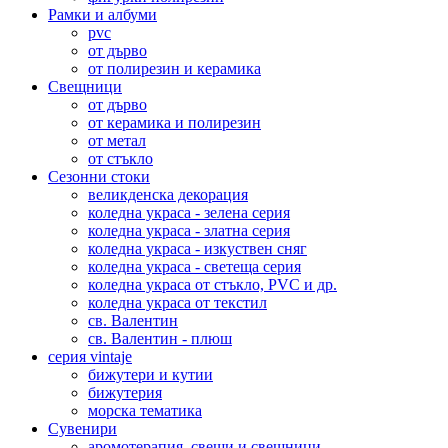
Рамки и албуми
pvc
от дърво
от полирезин и керамика
Свещници
от дърво
от керамика и полирезин
от метал
от стъкло
Сезонни стоки
великденска декорация
коледна украса - зелена серия
коледна украса - златна серия
коледна украса - изкуствен сняг
коледна украса - светеща серия
коледна украса от стъкло, PVC и др.
коледна украса от текстил
св. Валентин
св. Валентин - плюш
серия vintaje
бижутери и кутии
бижутерия
морска тематика
Сувенири
аромотерапия, свещи и свещници