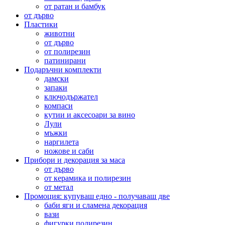
от ратан и бамбук
от дърво
Пластики
животни
от дърво
от полирезин
патинирани
Подаръчни комплекти
дамски
запаки
ключодържател
компаси
кутии и аксесоари за вино
Лули
мъжки
наргилета
ножове и саби
Прибори и декорация за маса
от дърво
от керамика и полирезин
от метал
Промоция: купуваш едно - получаваш две
баби яги и сламена декорация
вази
фигурки полирезин