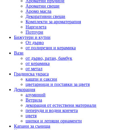
Ароматни пръчици
Ароматни свещи
Аромо масла
Декоративни свещи
Комплекти за ароматерапия
Наргилета
Потпури
Бижутери и кутии
От дърво
от полирезин и керамика
Вази
от дърво, ратан, бамбук
от керамика
от метал
Градинска украса
кашпи и саксии
цветарници и поставки за цветя
Декорация
алуминий
Ветрила
декорация от естествени материали
пеперуди и водни кончета
цветя
щипки и лепящи орнаменти
Капани за сънища