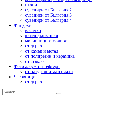
икони
сувенири от България 2
сувенири от България 3
сувенири от България 4
Фигурки
касички
ключодържатели
моливници и моливи
от дърво
от камък и метал
от полирезин и керамика
от стъкло
Фото албуми и тефтери
от натурални материали
Часовници
от дърво