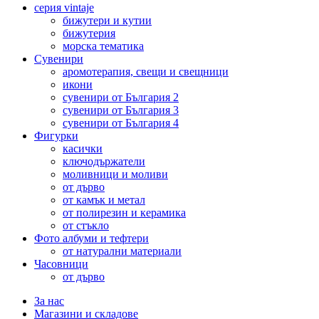
серия vintaje
бижутери и кутии
бижутерия
морска тематика
Сувенири
аромотерапия, свещи и свещници
икони
сувенири от България 2
сувенири от България 3
сувенири от България 4
Фигурки
касички
ключодържатели
моливници и моливи
от дърво
от камък и метал
от полирезин и керамика
от стъкло
Фото албуми и тефтери
от натурални материали
Часовници
от дърво
За нас
Магазини и складове