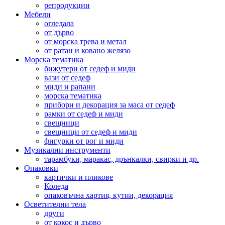
репродукции
Мебели
огледала
от дърво
от морска трева и метал
от ратан и ковано желязо
Морска тематика
бижутери от седеф и миди
вази от седеф
миди и рапани
морска тематика
прибори и декорация за маса от седеф
рамки от седеф и миди
свещници
свещници от седеф и миди
фигурки от рог и миди
Музикални инструменти
тарамбуки, маракас, дрънкалки, свирки и др.
Опаковки
картички и пликове
Коледа
опаковъчна хартия, кутии, декорация
Осветителни тела
други
от кокос и дърво