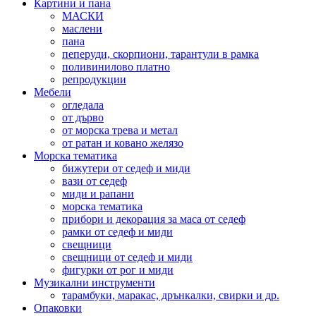
Картини и пана
МАСКИ
маслени
пана
пеперуди, скорпиони, тарантули в рамка
поливинилово платно
репродукции
Мебели
огледала
от дърво
от морска трева и метал
от ратан и ковано желязо
Морска тематика
бижутери от седеф и миди
вази от седеф
миди и рапани
морска тематика
прибори и декорация за маса от седеф
рамки от седеф и миди
свещници
свещници от седеф и миди
фигурки от рог и миди
Музикални инструменти
тарамбуки, маракас, дрънкалки, свирки и др.
Опаковки