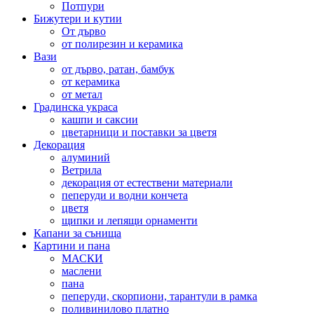
Потпури
Бижутери и кутии
От дърво
от полирезин и керамика
Вази
от дърво, ратан, бамбук
от керамика
от метал
Градинска украса
кашпи и саксии
цветарници и поставки за цветя
Декорация
алуминий
Ветрила
декорация от естествени материали
пеперуди и водни кончета
цветя
щипки и лепящи орнаменти
Капани за сънища
Картини и пана
МАСКИ
маслени
пана
пеперуди, скорпиони, тарантули в рамка
поливинилово платно