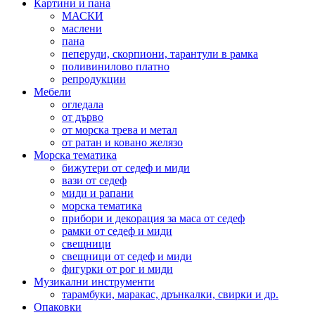
Картини и пана
МАСКИ
маслени
пана
пеперуди, скорпиони, тарантули в рамка
поливинилово платно
репродукции
Мебели
огледала
от дърво
от морска трева и метал
от ратан и ковано желязо
Морска тематика
бижутери от седеф и миди
вази от седеф
миди и рапани
морска тематика
прибори и декорация за маса от седеф
рамки от седеф и миди
свещници
свещници от седеф и миди
фигурки от рог и миди
Музикални инструменти
тарамбуки, маракас, дрънкалки, свирки и др.
Опаковки