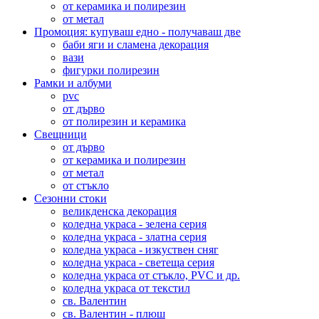
от керамика и полирезин
от метал
Промоция: купуваш едно - получаваш две
баби яги и сламена декорация
вази
фигурки полирезин
Рамки и албуми
pvc
от дърво
от полирезин и керамика
Свещници
от дърво
от керамика и полирезин
от метал
от стъкло
Сезонни стоки
великденска декорация
коледна украса - зелена серия
коледна украса - златна серия
коледна украса - изкуствен сняг
коледна украса - светеща серия
коледна украса от стъкло, PVC и др.
коледна украса от текстил
св. Валентин
св. Валентин - плюш