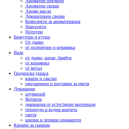
Ароматни пръчици
Ароматни свещи
Аромо масла
Декоративни свещи
Комплекти за ароматерапия
Наргилета
Потпури
Бижутери и кутии
От дърво
от полирезин и керамика
Вази
от дърво, ратан, бамбук
от керамика
от метал
Градинска украса
кашпи и саксии
цветарници и поставки за цветя
Декорация
алуминий
Ветрила
декорация от естествени материали
пеперуди и водни кончета
цветя
щипки и лепящи орнаменти
Капани за сънища