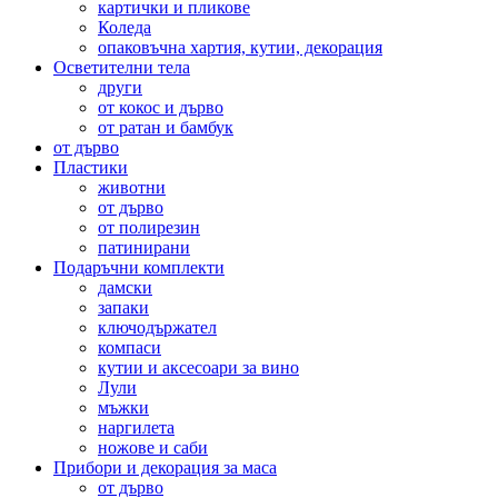
картички и пликове
Коледа
опаковъчна хартия, кутии, декорация
Осветителни тела
други
от кокос и дърво
от ратан и бамбук
от дърво
Пластики
животни
от дърво
от полирезин
патинирани
Подаръчни комплекти
дамски
запаки
ключодържател
компаси
кутии и аксесоари за вино
Лули
мъжки
наргилета
ножове и саби
Прибори и декорация за маса
от дърво