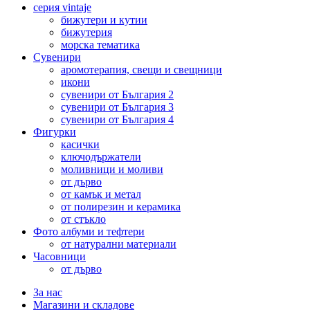
серия vintaje
бижутери и кутии
бижутерия
морска тематика
Сувенири
аромотерапия, свещи и свещници
икони
сувенири от България 2
сувенири от България 3
сувенири от България 4
Фигурки
касички
ключодържатели
моливници и моливи
от дърво
от камък и метал
от полирезин и керамика
от стъкло
Фото албуми и тефтери
от натурални материали
Часовници
от дърво
За нас
Магазини и складове