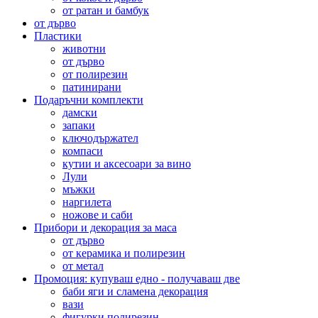
от ратан и бамбук
от дърво
Пластики
животни
от дърво
от полирезин
патинирани
Подаръчни комплекти
дамски
запаки
ключодържател
компаси
кутии и аксесоари за вино
Лули
мъжки
наргилета
ножове и саби
Прибори и декорация за маса
от дърво
от керамика и полирезин
от метал
Промоция: купуваш едно - получаваш две
баби яги и сламена декорация
вази
фигурки полирезин