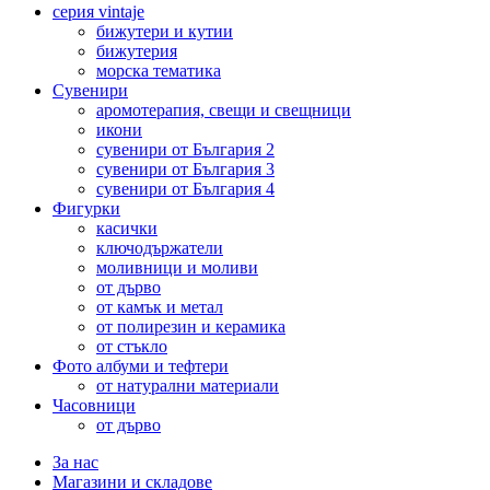
серия vintaje
бижутери и кутии
бижутерия
морска тематика
Сувенири
аромотерапия, свещи и свещници
икони
сувенири от България 2
сувенири от България 3
сувенири от България 4
Фигурки
касички
ключодържатели
моливници и моливи
от дърво
от камък и метал
от полирезин и керамика
от стъкло
Фото албуми и тефтери
от натурални материали
Часовници
от дърво
За нас
Магазини и складове