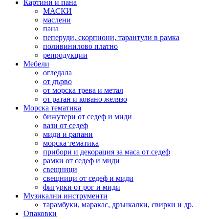
Картини и пана
МАСКИ
маслени
пана
пеперуди, скорпиони, тарантули в рамка
поливинилово платно
репродукции
Мебели
огледала
от дърво
от морска трева и метал
от ратан и ковано желязо
Морска тематика
бижутери от седеф и миди
вази от седеф
миди и рапани
морска тематика
прибори и декорация за маса от седеф
рамки от седеф и миди
свещници
свещници от седеф и миди
фигурки от рог и миди
Музикални инструменти
тарамбуки, маракас, дрънкалки, свирки и др.
Опаковки