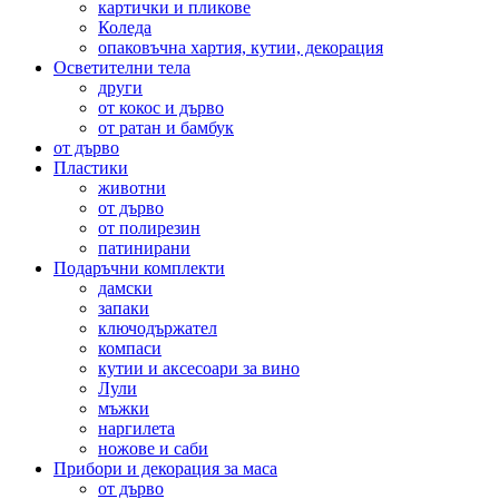
картички и пликове
Коледа
опаковъчна хартия, кутии, декорация
Осветителни тела
други
от кокос и дърво
от ратан и бамбук
от дърво
Пластики
животни
от дърво
от полирезин
патинирани
Подаръчни комплекти
дамски
запаки
ключодържател
компаси
кутии и аксесоари за вино
Лули
мъжки
наргилета
ножове и саби
Прибори и декорация за маса
от дърво