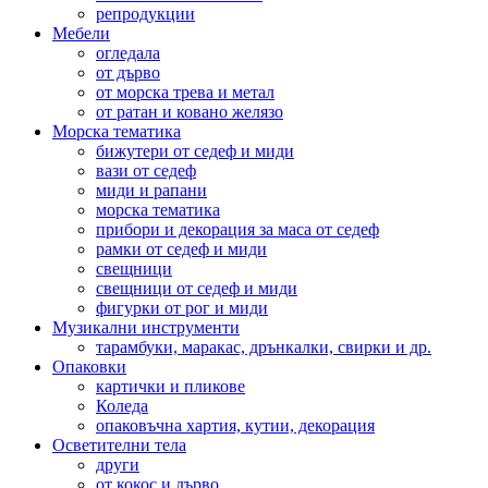
репродукции
Мебели
огледала
от дърво
от морска трева и метал
от ратан и ковано желязо
Морска тематика
бижутери от седеф и миди
вази от седеф
миди и рапани
морска тематика
прибори и декорация за маса от седеф
рамки от седеф и миди
свещници
свещници от седеф и миди
фигурки от рог и миди
Музикални инструменти
тарамбуки, маракас, дрънкалки, свирки и др.
Опаковки
картички и пликове
Коледа
опаковъчна хартия, кутии, декорация
Осветителни тела
други
от кокос и дърво