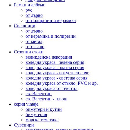
Рамки и албуми
pvc
от дърво
от полирезин и керамика
Свещници
от дърво
от керамика и полирезин
от метал
от стъкло
Сезонни стоки
великденска декорация
коледна украса - зелена серия
коледна украса - златна серия
коледна украса - изкуствен сняг
коледна украса - светеща серия
коледна украса от стъкло, PVC и др.
коледна украса от текстил
св. Валентин
св. Валентин - плюш
серия vintaje
бижутери и кутии
бижутерия
морска тематика
Сувенири