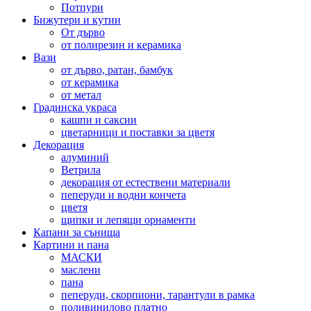
Потпури
Бижутери и кутии
От дърво
от полирезин и керамика
Вази
от дърво, ратан, бамбук
от керамика
от метал
Градинска украса
кашпи и саксии
цветарници и поставки за цветя
Декорация
алуминий
Ветрила
декорация от естествени материали
пеперуди и водни кончета
цветя
щипки и лепящи орнаменти
Капани за сънища
Картини и пана
МАСКИ
маслени
пана
пеперуди, скорпиони, тарантули в рамка
поливинилово платно