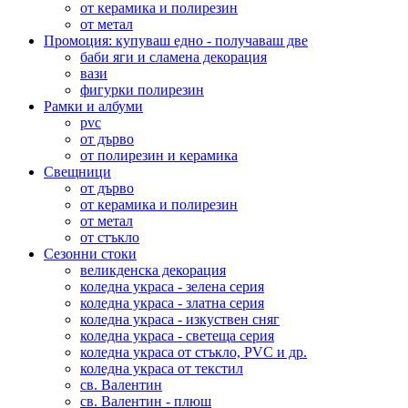
от керамика и полирезин
от метал
Промоция: купуваш едно - получаваш две
баби яги и сламена декорация
вази
фигурки полирезин
Рамки и албуми
pvc
от дърво
от полирезин и керамика
Свещници
от дърво
от керамика и полирезин
от метал
от стъкло
Сезонни стоки
великденска декорация
коледна украса - зелена серия
коледна украса - златна серия
коледна украса - изкуствен сняг
коледна украса - светеща серия
коледна украса от стъкло, PVC и др.
коледна украса от текстил
св. Валентин
св. Валентин - плюш