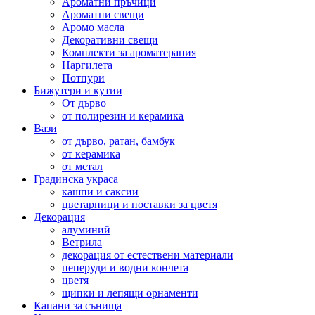
Ароматни пръчици
Ароматни свещи
Аромо масла
Декоративни свещи
Комплекти за ароматерапия
Наргилета
Потпури
Бижутери и кутии
От дърво
от полирезин и керамика
Вази
от дърво, ратан, бамбук
от керамика
от метал
Градинска украса
кашпи и саксии
цветарници и поставки за цветя
Декорация
алуминий
Ветрила
декорация от естествени материали
пеперуди и водни кончета
цветя
щипки и лепящи орнаменти
Капани за сънища