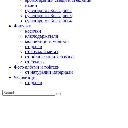
аромотерапия, свещи и свещници
икони
сувенири от България 2
сувенири от България 3
сувенири от България 4
Фигурки
касички
ключодържатели
моливници и моливи
от дърво
от камък и метал
от полирезин и керамика
от стъкло
Фото албуми и тефтери
от натурални материали
Часовници
от дърво