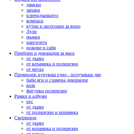
дамски
запаки
ключодържател
компаси
кутии и аксесоари за вино
Лули
мъжки
наргилета
ножове и саби
Прибори и декорация за маса
от дърво
от керамика и полирезин
от метал
Промоция: купуваш едно - получаваш две
баби яги и сламена декорация
вази
фигурки полирезин
Рамки и албуми
pvc
от дърво
от полирезин и керамика
Свещници
от дърво
от керамика и полирезин
от метал