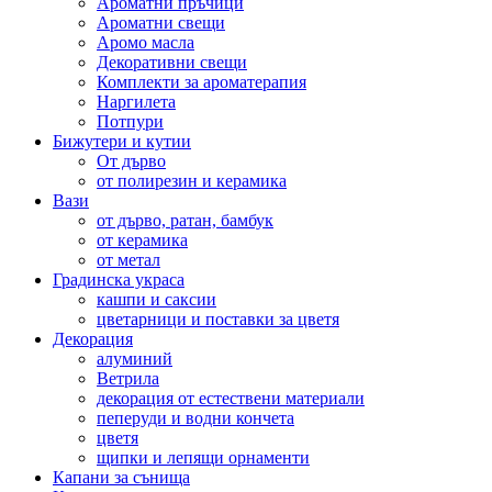
Ароматни пръчици
Ароматни свещи
Аромо масла
Декоративни свещи
Комплекти за ароматерапия
Наргилета
Потпури
Бижутери и кутии
От дърво
от полирезин и керамика
Вази
от дърво, ратан, бамбук
от керамика
от метал
Градинска украса
кашпи и саксии
цветарници и поставки за цветя
Декорация
алуминий
Ветрила
декорация от естествени материали
пеперуди и водни кончета
цветя
щипки и лепящи орнаменти
Капани за сънища