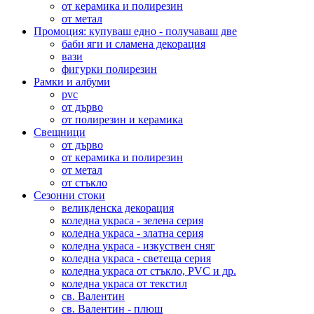
от керамика и полирезин
от метал
Промоция: купуваш едно - получаваш две
баби яги и сламена декорация
вази
фигурки полирезин
Рамки и албуми
pvc
от дърво
от полирезин и керамика
Свещници
от дърво
от керамика и полирезин
от метал
от стъкло
Сезонни стоки
великденска декорация
коледна украса - зелена серия
коледна украса - златна серия
коледна украса - изкуствен сняг
коледна украса - светеща серия
коледна украса от стъкло, PVC и др.
коледна украса от текстил
св. Валентин
св. Валентин - плюш