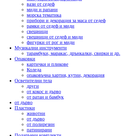
вази от седеф
миди и рапани
морска тематика
прибори и декорация за маса от седеф
рамки от седеф и миди
свещници
свещници от седеф и миди
фигурки от рог и миди
Музикални инструменти
тарамбуки, маракас, дрънкалки, свирки и др.
Опаковки
картички и пликове
Коледа
опаковъчна хартия, кутии, декорация
Осветителни тела
други
от кокос и дърво
от ратан и бамбук
от дърво
Пластики
животни
от дърво
от полирезин
патинирани
Подаръчни комплекти