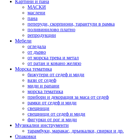
Картини и пана
МАСКИ
маслени
пана
пеперуди, скорпиони, тарантули в рамка
поливинилово платно
репродукции
Мебели
огледала
от дърво
от морска трева и метал
от ратан и ковано желязо
Морска тематика
бижутери от седеф и миди
вази от седеф
миди и рапани
морска тематика
прибори и декорация за маса от седеф
рамки от седеф и миди
свещници
свещници от седеф и миди
фигурки от рог и миди
Музикални инструменти
тарамбуки, маракас, дрънкалки, свирки и др.
Опаковки