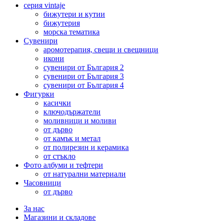
серия vintaje
бижутери и кутии
бижутерия
морска тематика
Сувенири
аромотерапия, свещи и свещници
икони
сувенири от България 2
сувенири от България 3
сувенири от България 4
Фигурки
касички
ключодържатели
моливници и моливи
от дърво
от камък и метал
от полирезин и керамика
от стъкло
Фото албуми и тефтери
от натурални материали
Часовници
от дърво
За нас
Магазини и складове