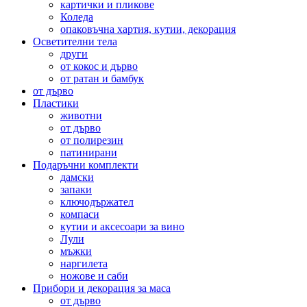
картички и пликове
Коледа
опаковъчна хартия, кутии, декорация
Осветителни тела
други
от кокос и дърво
от ратан и бамбук
от дърво
Пластики
животни
от дърво
от полирезин
патинирани
Подаръчни комплекти
дамски
запаки
ключодържател
компаси
кутии и аксесоари за вино
Лули
мъжки
наргилета
ножове и саби
Прибори и декорация за маса
от дърво