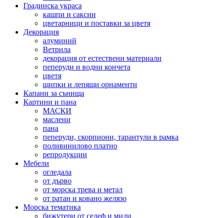
Градинска украса
кашпи и саксии
цветарници и поставки за цветя
Декорация
алуминий
Ветрила
декорация от естествени материали
пеперуди и водни кончета
цветя
щипки и лепящи орнаменти
Капани за сънища
Картини и пана
МАСКИ
маслени
пана
пеперуди, скорпиони, тарантули в рамка
поливинилово платно
репродукции
Мебели
огледала
от дърво
от морска трева и метал
от ратан и ковано желязо
Морска тематика
бижутери от седеф и миди