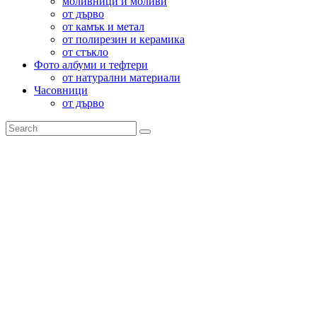
моливници и моливи
от дърво
от камък и метал
от полирезин и керамика
от стъкло
Фото албуми и тефтери
от натурални материали
Часовници
от дърво