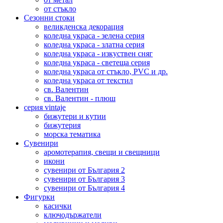
от стъкло
Сезонни стоки
великденска декорация
коледна украса - зелена серия
коледна украса - златна серия
коледна украса - изкуствен сняг
коледна украса - светеща серия
коледна украса от стъкло, PVC и др.
коледна украса от текстил
св. Валентин
св. Валентин - плюш
серия vintaje
бижутери и кутии
бижутерия
морска тематика
Сувенири
аромотерапия, свещи и свещници
икони
сувенири от България 2
сувенири от България 3
сувенири от България 4
Фигурки
касички
ключодържатели