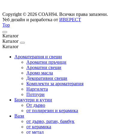
Copyright © 2026 СОАН94. Всички права запазени.
Уеб дизайн и разработка от
ИВЕРЕСТ
Top
Каталог
Каталог
Каталог
Ароматерапия и свещи
Ароматни пръчици
Ароматни свещи
Аромо масла
Декоративни свещи
Комплекти за ароматерапия
Наргилета
Потпури
Бижутери и кутии
От дърво
от полирезин и керамика
Вази
от дърво, ратан, бамбук
от керамика
от метал