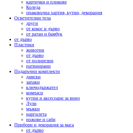
картички и пликове
Коледа
опаковъчна хартия, кутии, декорация
Осветителни тела
други
от кокос и дърво
от ратан и бамбук
от дърво
Пластики
животни
от дърво
от полирезин
патинирани
Подаръчни комплекти
дамски
запаки
ключодържател
компаси
кутии и аксесоари за вино
Лули
мъжки
наргилета
ножове и саби
Прибори и декорация за маса
от дърво