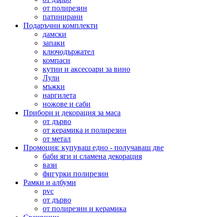
от полирезин
патинирани
Подаръчни комплекти
дамски
запаки
ключодържател
компаси
кутии и аксесоари за вино
Лули
мъжки
наргилета
ножове и саби
Прибори и декорация за маса
от дърво
от керамика и полирезин
от метал
Промоция: купуваш едно - получаваш две
баби яги и сламена декорация
вази
фигурки полирезин
Рамки и албуми
pvc
от дърво
от полирезин и керамика