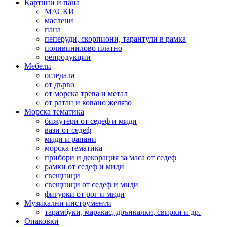
Картини и пана
МАСКИ
маслени
пана
пеперуди, скорпиони, тарантули в рамка
поливинилово платно
репродукции
Мебели
огледала
от дърво
от морска трева и метал
от ратан и ковано желязо
Морска тематика
бижутери от седеф и миди
вази от седеф
миди и рапани
морска тематика
прибори и декорация за маса от седеф
рамки от седеф и миди
свещници
свещници от седеф и миди
фигурки от рог и миди
Музикални инструменти
тарамбуки, маракас, дрънкалки, свирки и др.
Опаковки