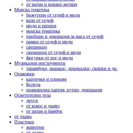
от ратан и ковано желязо
Морска тематика
бижутери от седеф и миди
вази от седеф
миди и рапани
морска тематика
прибори и декорация за маса от седеф
рамки от седеф и миди
свещници
свещници от седеф и миди
фигурки от рог и миди
Музикални инструменти
тарамбуки, маракас, дрънкалки, свирки и др.
Опаковки
картички и пликове
Коледа
опаковъчна хартия, кутии, декорация
Осветителни тела
други
от кокос и дърво
от ратан и бамбук
от дърво
Пластики
животни
от дърво