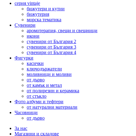
серия vintaje
бижутери и кутии
бижутерия
морска тематика
Сувенири
аромотерапия, свещи и свещници
икони
сувенири от България 2
сувенири от България 3
сувенири от България 4
Фигурки
касички
ключодържатели
моливници и моливи
от дърво
от камък и метал
от полирезин и керамика
от стъкло
Фото албуми и тефтери
от натурални материали
Часовници
от дърво
За нас
Магазини и складове