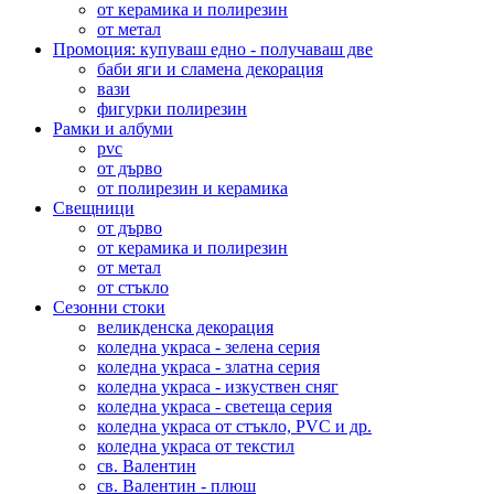
от керамика и полирезин
от метал
Промоция: купуваш едно - получаваш две
баби яги и сламена декорация
вази
фигурки полирезин
Рамки и албуми
pvc
от дърво
от полирезин и керамика
Свещници
от дърво
от керамика и полирезин
от метал
от стъкло
Сезонни стоки
великденска декорация
коледна украса - зелена серия
коледна украса - златна серия
коледна украса - изкуствен сняг
коледна украса - светеща серия
коледна украса от стъкло, PVC и др.
коледна украса от текстил
св. Валентин
св. Валентин - плюш