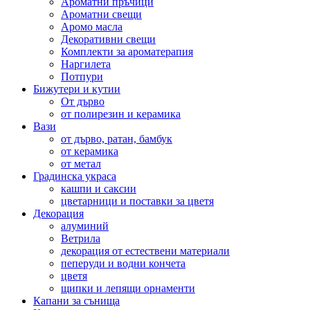
Ароматни пръчици
Ароматни свещи
Аромо масла
Декоративни свещи
Комплекти за ароматерапия
Наргилета
Потпури
Бижутери и кутии
От дърво
от полирезин и керамика
Вази
от дърво, ратан, бамбук
от керамика
от метал
Градинска украса
кашпи и саксии
цветарници и поставки за цветя
Декорация
алуминий
Ветрила
декорация от естествени материали
пеперуди и водни кончета
цветя
щипки и лепящи орнаменти
Капани за сънища