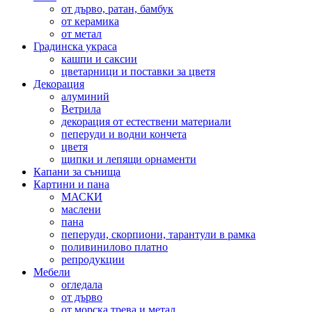
от дърво, ратан, бамбук
от керамика
от метал
Градинска украса
кашпи и саксии
цветарници и поставки за цветя
Декорация
алуминий
Ветрила
декорация от естествени материали
пеперуди и водни кончета
цветя
щипки и лепящи орнаменти
Капани за сънища
Картини и пана
МАСКИ
маслени
пана
пеперуди, скорпиони, тарантули в рамка
поливинилово платно
репродукции
Мебели
огледала
от дърво
от морска трева и метал