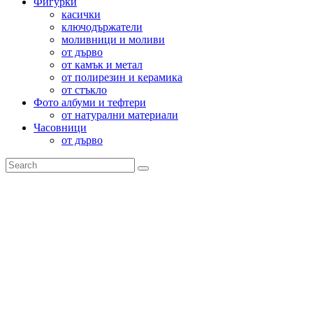
Фигурки
касички
ключодържатели
моливници и моливи
от дърво
от камък и метал
от полирезин и керамика
от стъкло
Фото албуми и тефтери
от натурални материали
Часовници
от дърво