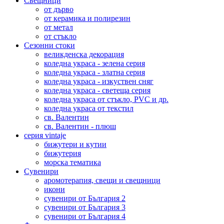
Свещници
от дърво
от керамика и полирезин
от метал
от стъкло
Сезонни стоки
великденска декорация
коледна украса - зелена серия
коледна украса - златна серия
коледна украса - изкуствен сняг
коледна украса - светеща серия
коледна украса от стъкло, PVC и др.
коледна украса от текстил
св. Валентин
св. Валентин - плюш
серия vintaje
бижутери и кутии
бижутерия
морска тематика
Сувенири
аромотерапия, свещи и свещници
икони
сувенири от България 2
сувенири от България 3
сувенири от България 4