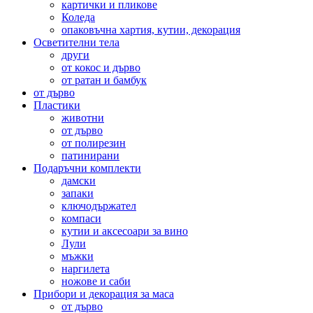
картички и пликове
Коледа
опаковъчна хартия, кутии, декорация
Осветителни тела
други
от кокос и дърво
от ратан и бамбук
от дърво
Пластики
животни
от дърво
от полирезин
патинирани
Подаръчни комплекти
дамски
запаки
ключодържател
компаси
кутии и аксесоари за вино
Лули
мъжки
наргилета
ножове и саби
Прибори и декорация за маса
от дърво