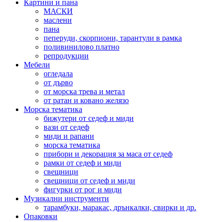
Картини и пана
МАСКИ
маслени
пана
пеперуди, скорпиони, тарантули в рамка
поливинилово платно
репродукции
Мебели
огледала
от дърво
от морска трева и метал
от ратан и ковано желязо
Морска тематика
бижутери от седеф и миди
вази от седеф
миди и рапани
морска тематика
прибори и декорация за маса от седеф
рамки от седеф и миди
свещници
свещници от седеф и миди
фигурки от рог и миди
Музикални инструменти
тарамбуки, маракас, дрънкалки, свирки и др.
Опаковки