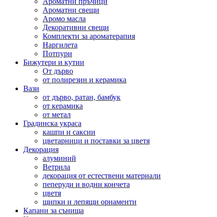
Ароматни пръчици
Ароматни свещи
Аромо масла
Декоративни свещи
Комплекти за ароматерапия
Наргилета
Потпури
Бижутери и кутии
От дърво
от полирезин и керамика
Вази
от дърво, ратан, бамбук
от керамика
от метал
Градинска украса
кашпи и саксии
цветарници и поставки за цветя
Декорация
алуминий
Ветрила
декорация от естествени материали
пеперуди и водни кончета
цветя
щипки и лепящи орнаменти
Капани за сънища