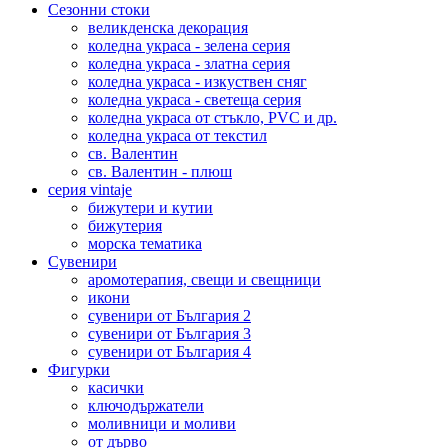
Сезонни стоки
великденска декорация
коледна украса - зелена серия
коледна украса - златна серия
коледна украса - изкуствен сняг
коледна украса - светеща серия
коледна украса от стъкло, PVC и др.
коледна украса от текстил
св. Валентин
св. Валентин - плюш
серия vintaje
бижутери и кутии
бижутерия
морска тематика
Сувенири
аромотерапия, свещи и свещници
икони
сувенири от България 2
сувенири от България 3
сувенири от България 4
Фигурки
касички
ключодържатели
моливници и моливи
от дърво