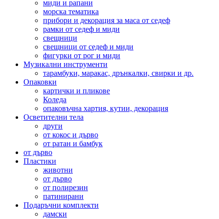
миди и рапани
морска тематика
прибори и декорация за маса от седеф
рамки от седеф и миди
свещници
свещници от седеф и миди
фигурки от рог и миди
Музикални инструменти
тарамбуки, маракас, дрънкалки, свирки и др.
Опаковки
картички и пликове
Коледа
опаковъчна хартия, кутии, декорация
Осветителни тела
други
от кокос и дърво
от ратан и бамбук
от дърво
Пластики
животни
от дърво
от полирезин
патинирани
Подаръчни комплекти
дамски