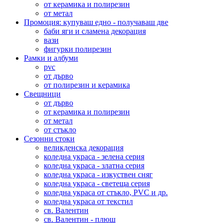
от керамика и полирезин
от метал
Промоция: купуваш едно - получаваш две
баби яги и сламена декорация
вази
фигурки полирезин
Рамки и албуми
pvc
от дърво
от полирезин и керамика
Свещници
от дърво
от керамика и полирезин
от метал
от стъкло
Сезонни стоки
великденска декорация
коледна украса - зелена серия
коледна украса - златна серия
коледна украса - изкуствен сняг
коледна украса - светеща серия
коледна украса от стъкло, PVC и др.
коледна украса от текстил
св. Валентин
св. Валентин - плюш