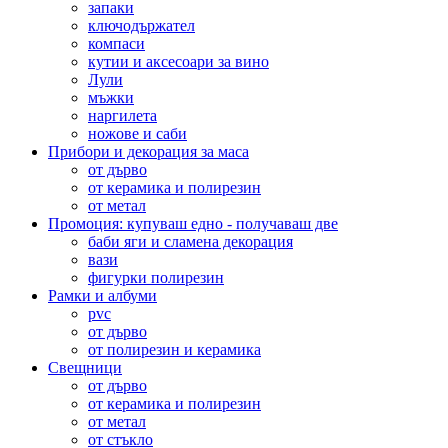
запаки
ключодържател
компаси
кутии и аксесоари за вино
Лули
мъжки
наргилета
ножове и саби
Прибори и декорация за маса
от дърво
от керамика и полирезин
от метал
Промоция: купуваш едно - получаваш две
баби яги и сламена декорация
вази
фигурки полирезин
Рамки и албуми
pvc
от дърво
от полирезин и керамика
Свещници
от дърво
от керамика и полирезин
от метал
от стъкло