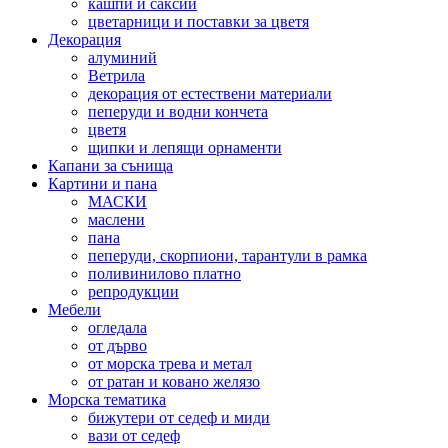
кашпи и саксии
цветарници и поставки за цветя
Декорация
алуминий
Ветрила
декорация от естествени материали
пеперуди и водни кончета
цветя
щипки и лепящи орнаменти
Капани за сънища
Картини и пана
МАСКИ
маслени
пана
пеперуди, скорпиони, тарантули в рамка
поливинилово платно
репродукции
Мебели
огледала
от дърво
от морска трева и метал
от ратан и ковано желязо
Морска тематика
бижутери от седеф и миди
вази от седеф