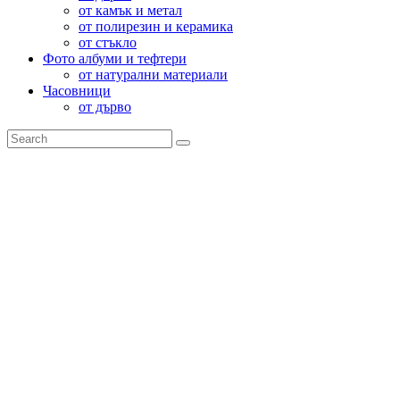
от камък и метал
от полирезин и керамика
от стъкло
Фото албуми и тефтери
от натурални материали
Часовници
от дърво