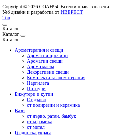
Copyright © 2026 СОАН94. Всички права запазени.
Уеб дизайн и разработка от
ИВЕРЕСТ
Top
Каталог
Каталог
Каталог
Ароматерапия и свещи
Ароматни пръчици
Ароматни свещи
Аромо масла
Декоративни свещи
Комплекти за ароматерапия
Наргилета
Потпури
Бижутери и кутии
От дърво
от полирезин и керамика
Вази
от дърво, ратан, бамбук
от керамика
от метал
Градинска украса