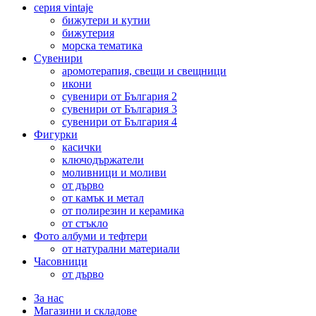
серия vintaje
бижутери и кутии
бижутерия
морска тематика
Сувенири
аромотерапия, свещи и свещници
икони
сувенири от България 2
сувенири от България 3
сувенири от България 4
Фигурки
касички
ключодържатели
моливници и моливи
от дърво
от камък и метал
от полирезин и керамика
от стъкло
Фото албуми и тефтери
от натурални материали
Часовници
от дърво
За нас
Магазини и складове