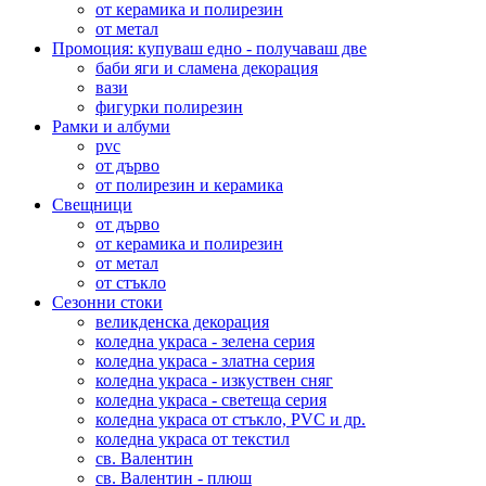
от керамика и полирезин
от метал
Промоция: купуваш едно - получаваш две
баби яги и сламена декорация
вази
фигурки полирезин
Рамки и албуми
pvc
от дърво
от полирезин и керамика
Свещници
от дърво
от керамика и полирезин
от метал
от стъкло
Сезонни стоки
великденска декорация
коледна украса - зелена серия
коледна украса - златна серия
коледна украса - изкуствен сняг
коледна украса - светеща серия
коледна украса от стъкло, PVC и др.
коледна украса от текстил
св. Валентин
св. Валентин - плюш