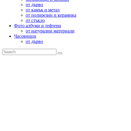
от дърво
от камък и метал
от полирезин и керамика
от стъкло
Фото албуми и тефтери
от натурални материали
Часовници
от дърво