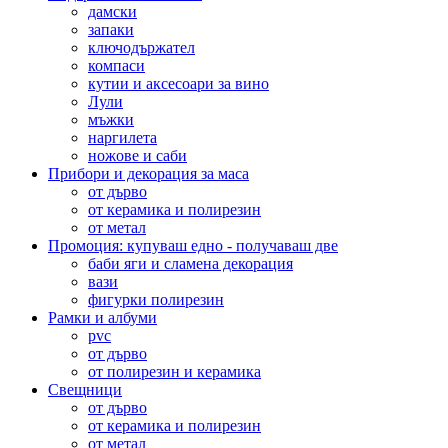
дамски
запаки
ключодържател
компаси
кутии и аксесоари за вино
Лули
мъжки
наргилета
ножове и саби
Прибори и декорация за маса
от дърво
от керамика и полирезин
от метал
Промоция: купуваш едно - получаваш две
баби яги и сламена декорация
вази
фигурки полирезин
Рамки и албуми
pvc
от дърво
от полирезин и керамика
Свещници
от дърво
от керамика и полирезин
от метал