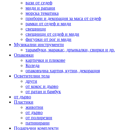
вази от седеф
миди и рапани
морска тематика
прибори и декорация за маса от седеф
рамки от седеф и миди
свещници
свещници от седеф и миди
фигурки от рог и миди
Музикални инструменти
тарамбуки, маракас, дрънкалки, свирки и др.
Опаковки
картички и пликове
Коледа
опаковъчна хартия, кутии, декорация
Осветителни тела
други
от кокос и дърво
от ратан и бамбук
от дърво
Пластики
животни
от дърво
от полирезин
патинирани
Подаръчни комплекти