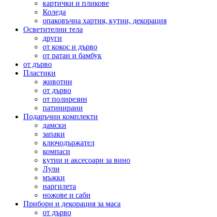
картички и пликове
Коледа
опаковъчна хартия, кутии, декорация
Осветителни тела
други
от кокос и дърво
от ратан и бамбук
от дърво
Пластики
животни
от дърво
от полирезин
патинирани
Подаръчни комплекти
дамски
запаки
ключодържател
компаси
кутии и аксесоари за вино
Лули
мъжки
наргилета
ножове и саби
Прибори и декорация за маса
от дърво