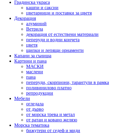
Градинска украса
кашпи и саксии
цветарници и поставки за цветя
Декорация
алуминий
Ветрила
декорация от естествени материали
пеперуди и водни кончета
цветя
щипки и лепящи орнаменти
Капани за сънища
Картини и пана
МАСКИ
маслени
пана
пеперуди, скорпиони, тарантули в рамка
поливинилово платно
репродукции
Мебели
огледала
от дърво
от морска трева и метал
от ратан и ковано желязо
Морска тематика
бижутери от седеф и миди