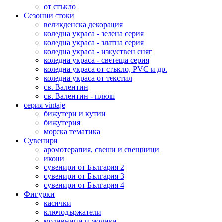
от стъкло
Сезонни стоки
великденска декорация
коледна украса - зелена серия
коледна украса - златна серия
коледна украса - изкуствен сняг
коледна украса - светеща серия
коледна украса от стъкло, PVC и др.
коледна украса от текстил
св. Валентин
св. Валентин - плюш
серия vintaje
бижутери и кутии
бижутерия
морска тематика
Сувенири
аромотерапия, свещи и свещници
икони
сувенири от България 2
сувенири от България 3
сувенири от България 4
Фигурки
касички
ключодържатели
моливници и моливи