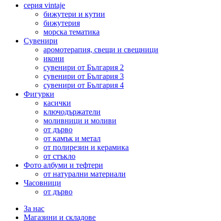
серия vintaje
бижутери и кутии
бижутерия
морска тематика
Сувенири
аромотерапия, свещи и свещници
икони
сувенири от България 2
сувенири от България 3
сувенири от България 4
Фигурки
касички
ключодържатели
моливници и моливи
от дърво
от камък и метал
от полирезин и керамика
от стъкло
Фото албуми и тефтери
от натурални материали
Часовници
от дърво
За нас
Магазини и складове