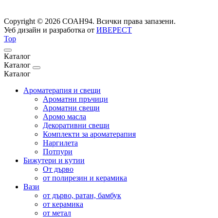
Copyright © 2026 СОАН94. Всички права запазени.
Уеб дизайн и разработка от
ИВЕРЕСТ
Top
Каталог
Каталог
Каталог
Ароматерапия и свещи
Ароматни пръчици
Ароматни свещи
Аромо масла
Декоративни свещи
Комплекти за ароматерапия
Наргилета
Потпури
Бижутери и кутии
От дърво
от полирезин и керамика
Вази
от дърво, ратан, бамбук
от керамика
от метал