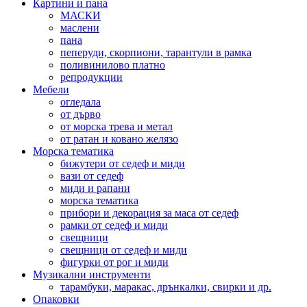
Картини и пана
МАСКИ
маслени
пана
пеперуди, скорпиони, тарантули в рамка
поливинилово платно
репродукции
Мебели
огледала
от дърво
от морска трева и метал
от ратан и ковано желязо
Морска тематика
бижутери от седеф и миди
вази от седеф
миди и рапани
морска тематика
прибори и декорация за маса от седеф
рамки от седеф и миди
свещници
свещници от седеф и миди
фигурки от рог и миди
Музикални инструменти
тарамбуки, маракас, дрънкалки, свирки и др.
Опаковки