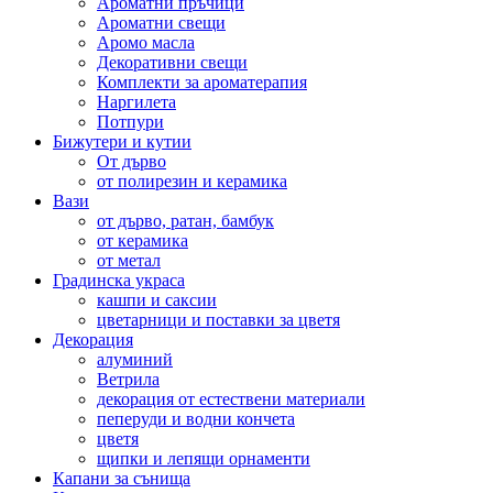
Ароматни пръчици
Ароматни свещи
Аромо масла
Декоративни свещи
Комплекти за ароматерапия
Наргилета
Потпури
Бижутери и кутии
От дърво
от полирезин и керамика
Вази
от дърво, ратан, бамбук
от керамика
от метал
Градинска украса
кашпи и саксии
цветарници и поставки за цветя
Декорация
алуминий
Ветрила
декорация от естествени материали
пеперуди и водни кончета
цветя
щипки и лепящи орнаменти
Капани за сънища