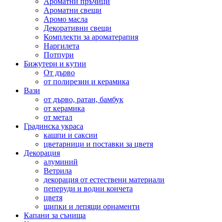
Ароматни пръчици
Ароматни свещи
Аромо масла
Декоративни свещи
Комплекти за ароматерапия
Наргилета
Потпури
Бижутери и кутии
От дърво
от полирезин и керамика
Вази
от дърво, ратан, бамбук
от керамика
от метал
Градинска украса
кашпи и саксии
цветарници и поставки за цветя
Декорация
алуминий
Ветрила
декорация от естествени материали
пеперуди и водни кончета
цветя
щипки и лепящи орнаменти
Капани за сънища