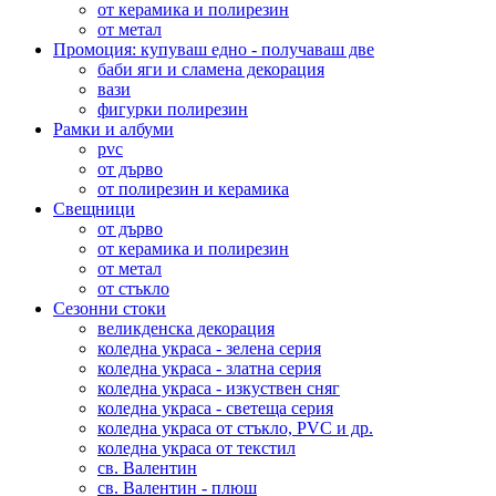
от керамика и полирезин
от метал
Промоция: купуваш едно - получаваш две
баби яги и сламена декорация
вази
фигурки полирезин
Рамки и албуми
pvc
от дърво
от полирезин и керамика
Свещници
от дърво
от керамика и полирезин
от метал
от стъкло
Сезонни стоки
великденска декорация
коледна украса - зелена серия
коледна украса - златна серия
коледна украса - изкуствен сняг
коледна украса - светеща серия
коледна украса от стъкло, PVC и др.
коледна украса от текстил
св. Валентин
св. Валентин - плюш