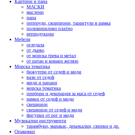
Картини и пана
МАСКИ
маслени
пана
пеперуди, скорпиони, тарантули в рамка
поливинилово платно
репродукции
Мебели
огледала
от дърво
от морска трева и метал
от ратан и ковано желязо
Морска тематика
бижутери от седеф и миди
вази от седеф
миди и рапани
морска тематика
прибори и декорация за маса от седеф
рамки от седеф и миди
свещници
свещници от седеф и миди
фигурки от рог и миди
Музикални инструменти
тарамбуки, маракас, дрънкалки, свирки и др.
Опаковки