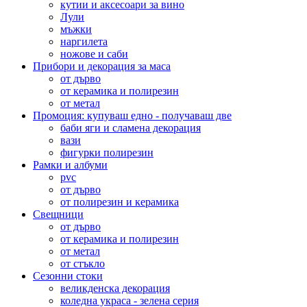
кутии и аксесоари за вино
Лули
мъжки
наргилета
ножове и саби
Прибори и декорация за маса
от дърво
от керамика и полирезин
от метал
Промоция: купуваш едно - получаваш две
баби яги и сламена декорация
вази
фигурки полирезин
Рамки и албуми
pvc
от дърво
от полирезин и керамика
Свещници
от дърво
от керамика и полирезин
от метал
от стъкло
Сезонни стоки
великденска декорация
коледна украса - зелена серия