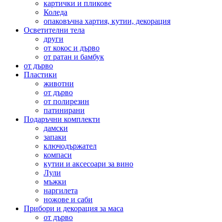
картички и пликове
Коледа
опаковъчна хартия, кутии, декорация
Осветителни тела
други
от кокос и дърво
от ратан и бамбук
от дърво
Пластики
животни
от дърво
от полирезин
патинирани
Подаръчни комплекти
дамски
запаки
ключодържател
компаси
кутии и аксесоари за вино
Лули
мъжки
наргилета
ножове и саби
Прибори и декорация за маса
от дърво