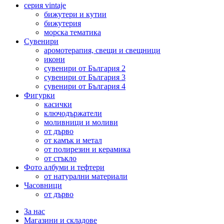
серия vintaje
бижутери и кутии
бижутерия
морска тематика
Сувенири
аромотерапия, свещи и свещници
икони
сувенири от България 2
сувенири от България 3
сувенири от България 4
Фигурки
касички
ключодържатели
моливници и моливи
от дърво
от камък и метал
от полирезин и керамика
от стъкло
Фото албуми и тефтери
от натурални материали
Часовници
от дърво
За нас
Магазини и складове