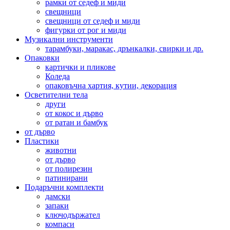
рамки от седеф и миди
свещници
свещници от седеф и миди
фигурки от рог и миди
Музикални инструменти
тарамбуки, маракас, дрънкалки, свирки и др.
Опаковки
картички и пликове
Коледа
опаковъчна хартия, кутии, декорация
Осветителни тела
други
от кокос и дърво
от ратан и бамбук
от дърво
Пластики
животни
от дърво
от полирезин
патинирани
Подаръчни комплекти
дамски
запаки
ключодържател
компаси