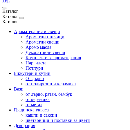
Top
Каталог
Каталог
Каталог
Ароматерапия и свещи
Ароматни пръчици
Ароматни свещи
Аромо масла
Декоративни свещи
Комплекти за ароматерапия
Наргилета
Потпури
Бижутери и кутии
От дърво
от полирезин и керамика
Вази
от дърво, ратан, бамбук
от керамика
от метал
Градинска украса
кашпи и саксии
цветарници и поставки за цветя
Декорация