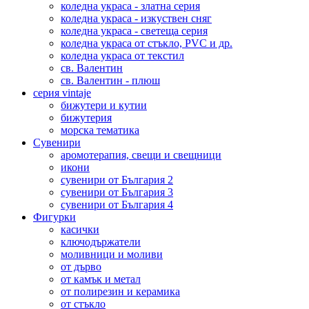
коледна украса - златна серия
коледна украса - изкуствен сняг
коледна украса - светеща серия
коледна украса от стъкло, PVC и др.
коледна украса от текстил
св. Валентин
св. Валентин - плюш
серия vintaje
бижутери и кутии
бижутерия
морска тематика
Сувенири
аромотерапия, свещи и свещници
икони
сувенири от България 2
сувенири от България 3
сувенири от България 4
Фигурки
касички
ключодържатели
моливници и моливи
от дърво
от камък и метал
от полирезин и керамика
от стъкло