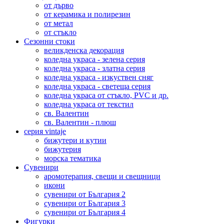
от дърво
от керамика и полирезин
от метал
от стъкло
Сезонни стоки
великденска декорация
коледна украса - зелена серия
коледна украса - златна серия
коледна украса - изкуствен сняг
коледна украса - светеща серия
коледна украса от стъкло, PVC и др.
коледна украса от текстил
св. Валентин
св. Валентин - плюш
серия vintaje
бижутери и кутии
бижутерия
морска тематика
Сувенири
аромотерапия, свещи и свещници
икони
сувенири от България 2
сувенири от България 3
сувенири от България 4
Фигурки