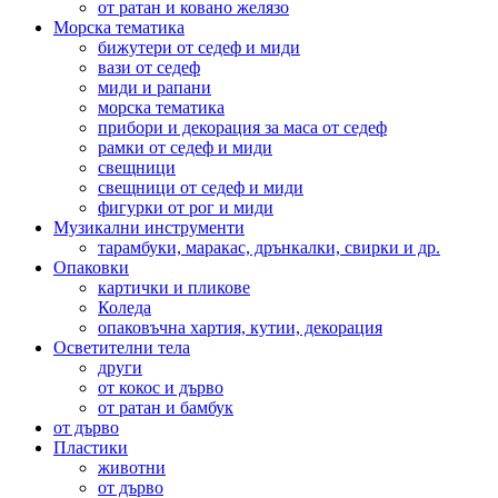
от ратан и ковано желязо
Морска тематика
бижутери от седеф и миди
вази от седеф
миди и рапани
морска тематика
прибори и декорация за маса от седеф
рамки от седеф и миди
свещници
свещници от седеф и миди
фигурки от рог и миди
Музикални инструменти
тарамбуки, маракас, дрънкалки, свирки и др.
Опаковки
картички и пликове
Коледа
опаковъчна хартия, кутии, декорация
Осветителни тела
други
от кокос и дърво
от ратан и бамбук
от дърво
Пластики
животни
от дърво