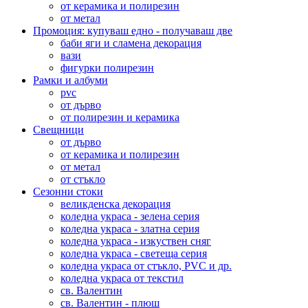
от керамика и полирезин
от метал
Промоция: купуваш едно - получаваш две
баби яги и сламена декорация
вази
фигурки полирезин
Рамки и албуми
pvc
от дърво
от полирезин и керамика
Свещници
от дърво
от керамика и полирезин
от метал
от стъкло
Сезонни стоки
великденска декорация
коледна украса - зелена серия
коледна украса - златна серия
коледна украса - изкуствен сняг
коледна украса - светеща серия
коледна украса от стъкло, PVC и др.
коледна украса от текстил
св. Валентин
св. Валентин - плюш