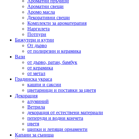
Ароматни пръчици
Ароматни свещи
Аромо масла
Декоративни свещи
Комплекти за ароматерапия
Наргилета
Потпури
Бижутери и кутии
От дърво
от полирезин и керамика
Вази
от дърво, ратан, бамбук
от керамика
от метал
Градинска украса
кашпи и саксии
цветарници и поставки за цветя
Декорация
алуминий
Ветрила
декорация от естествени материали
пеперуди и водни кончета
цветя
щипки и лепящи орнаменти
Капани за сънища