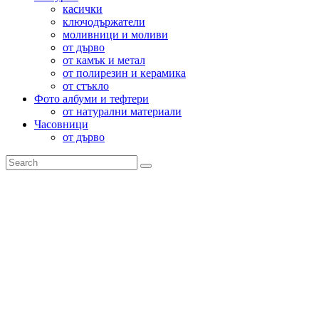
касички
ключодържатели
моливници и моливи
от дърво
от камък и метал
от полирезин и керамика
от стъкло
Фото албуми и тефтери
от натурални материали
Часовници
от дърво