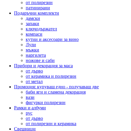
от полирезин
патинирани
Подаръчни комплекти
дамски
запаки
ключодържател
компаси
кутии и аксесоари за вино
Лули
мъжки
наргилета
ножове и саби
Прибори и декорация за маса
от дърво
от керамика и полирезин
от метал
Промоция: купуваш едно - получаваш две
баби яги и сламена декорация
вази
фигурки полирезин
Рамки и албуми
pvc
от дърво
от полирезин и керамика
Свещници