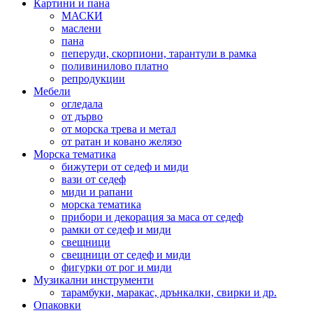
Картини и пана
МАСКИ
маслени
пана
пеперуди, скорпиони, тарантули в рамка
поливинилово платно
репродукции
Мебели
огледала
от дърво
от морска трева и метал
от ратан и ковано желязо
Морска тематика
бижутери от седеф и миди
вази от седеф
миди и рапани
морска тематика
прибори и декорация за маса от седеф
рамки от седеф и миди
свещници
свещници от седеф и миди
фигурки от рог и миди
Музикални инструменти
тарамбуки, маракас, дрънкалки, свирки и др.
Опаковки