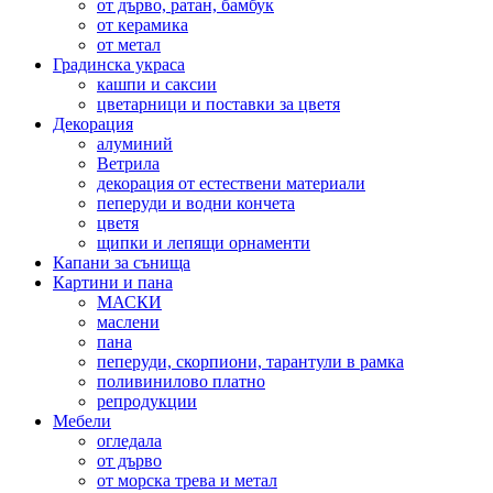
от дърво, ратан, бамбук
от керамика
от метал
Градинска украса
кашпи и саксии
цветарници и поставки за цветя
Декорация
алуминий
Ветрила
декорация от естествени материали
пеперуди и водни кончета
цветя
щипки и лепящи орнаменти
Капани за сънища
Картини и пана
МАСКИ
маслени
пана
пеперуди, скорпиони, тарантули в рамка
поливинилово платно
репродукции
Мебели
огледала
от дърво
от морска трева и метал