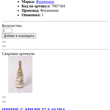
Марка:
Филипини
Код на артикул:
7007184
Произход:
Филипини
Опаковка:
1
Количество:
Добави в кошницата
Свързани артикули
ШИШЕ С МИДИ 37-6-663R4