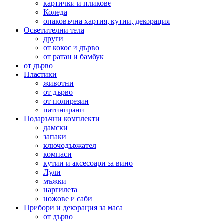
картички и пликове
Коледа
опаковъчна хартия, кутии, декорация
Осветителни тела
други
от кокос и дърво
от ратан и бамбук
от дърво
Пластики
животни
от дърво
от полирезин
патинирани
Подаръчни комплекти
дамски
запаки
ключодържател
компаси
кутии и аксесоари за вино
Лули
мъжки
наргилета
ножове и саби
Прибори и декорация за маса
от дърво