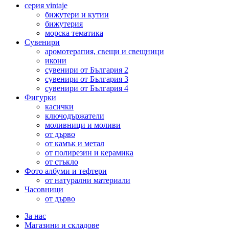
серия vintaje
бижутери и кутии
бижутерия
морска тематика
Сувенири
аромотерапия, свещи и свещници
икони
сувенири от България 2
сувенири от България 3
сувенири от България 4
Фигурки
касички
ключодържатели
моливници и моливи
от дърво
от камък и метал
от полирезин и керамика
от стъкло
Фото албуми и тефтери
от натурални материали
Часовници
от дърво
За нас
Магазини и складове