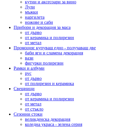
кутии и аксесоари за вино
Лули
мъжки
наргилета
ножове и саби
Прибори и декорация за маса
от дърво
от керамика и полирезин
от метал
Промоция: купуваш едно - получаваш две
баби яги и сламена декорация
вази
фигурки полирезин
Рамки и албуми
pvc
от дърво
от полирезин и керамика
Свещници
от дърво
от керамика и полирезин
от метал
от стъкло
Сезонни стоки
великденска декорация
коледна украса - зелена серия