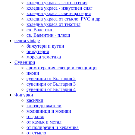
коледна украса - златна серия
коледна украса - изкуствен сняг
коледна украса - светеща серия
коледна украса от стъкло, PVC и др.
коледна украса от текстил
св. Валентин
св. Валентин - плюш
серия vintaje
бижутери и кутии
бижутерия
морска тематика
Сувенири
аромотерапия, свещи и свещници
икони
сувенири от България 2
сувенири от България 3
сувенири от България 4
Фигурки
касички
ключодържатели
моливници и моливи
от дърво
от камък и метал
от полирезин и керамика
от стъкло