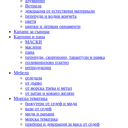
алуминий
Ветрила
декорация от естествени материали
пеперуди и водни кончета
цветя
щипки и лепящи орнаменти
Капани за сънища
Картини и пана
МАСКИ
маслени
пана
пеперуди, скорпиони, тарантули в рамка
поливинилово платно
репродукции
Мебели
огледала
от дърво
от морска трева и метал
от ратан и ковано желязо
Морска тематика
бижутери от седеф и миди
вази от седеф
миди и рапани
морска тематика
прибори и декорация за маса от седеф