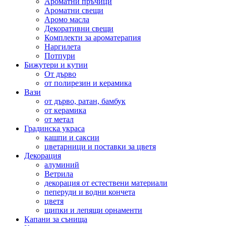
Ароматни пръчици
Ароматни свещи
Аромо масла
Декоративни свещи
Комплекти за ароматерапия
Наргилета
Потпури
Бижутери и кутии
От дърво
от полирезин и керамика
Вази
от дърво, ратан, бамбук
от керамика
от метал
Градинска украса
кашпи и саксии
цветарници и поставки за цветя
Декорация
алуминий
Ветрила
декорация от естествени материали
пеперуди и водни кончета
цветя
щипки и лепящи орнаменти
Капани за сънища