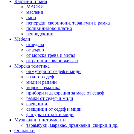
Картини и пана
МАСКИ
маслени
пана
пеперуди, скорпиони, тарантули в рамка
поливинилово платно
репродукции
Мебели
огледала
от дърво
от морска трева и метал
от ратан и ковано желязо
Морска тематика
бижутери от седеф и миди
вази от седеф
миди и рапани
морска тематика
прибори и декорация за маса от седеф
рамки от седеф и миди
свещници
свещници от седеф и миди
фигурки от рог и миди
Музикални инструменти
тарамбуки, маракас, дрънкалки, свирки и др.
Опаковки