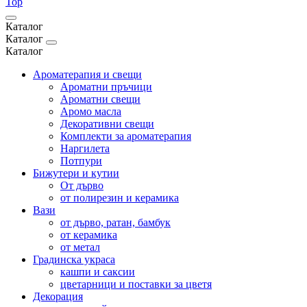
Top
Каталог
Каталог
Каталог
Ароматерапия и свещи
Ароматни пръчици
Ароматни свещи
Аромо масла
Декоративни свещи
Комплекти за ароматерапия
Наргилета
Потпури
Бижутери и кутии
От дърво
от полирезин и керамика
Вази
от дърво, ратан, бамбук
от керамика
от метал
Градинска украса
кашпи и саксии
цветарници и поставки за цветя
Декорация