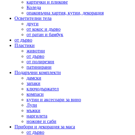
картички и пликове
Коледа
опаковъчна хартия, кутии, декорация
Осветителни тела
други
от кокос и дърво
от ратан и бамбук
от дърво
Пластики
животни
от дърво
от полирезин
патинирани
Подаръчни комплекти
дамски
запаки
ключодържател
компаси
кутии и аксесоари за вино
Лули
мъжки
наргилета
ножове и саби
Прибори и декорация за маса
от дърво