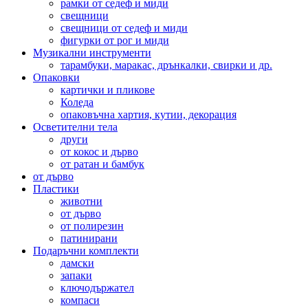
рамки от седеф и миди
свещници
свещници от седеф и миди
фигурки от рог и миди
Музикални инструменти
тарамбуки, маракас, дрънкалки, свирки и др.
Опаковки
картички и пликове
Коледа
опаковъчна хартия, кутии, декорация
Осветителни тела
други
от кокос и дърво
от ратан и бамбук
от дърво
Пластики
животни
от дърво
от полирезин
патинирани
Подаръчни комплекти
дамски
запаки
ключодържател
компаси