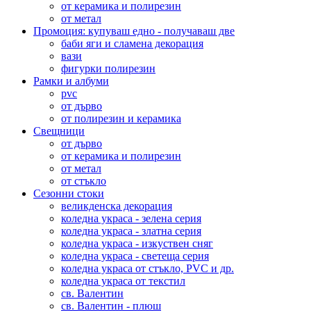
от керамика и полирезин
от метал
Промоция: купуваш едно - получаваш две
баби яги и сламена декорация
вази
фигурки полирезин
Рамки и албуми
pvc
от дърво
от полирезин и керамика
Свещници
от дърво
от керамика и полирезин
от метал
от стъкло
Сезонни стоки
великденска декорация
коледна украса - зелена серия
коледна украса - златна серия
коледна украса - изкуствен сняг
коледна украса - светеща серия
коледна украса от стъкло, PVC и др.
коледна украса от текстил
св. Валентин
св. Валентин - плюш