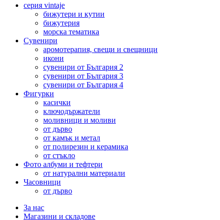
серия vintaje
бижутери и кутии
бижутерия
морска тематика
Сувенири
аромотерапия, свещи и свещници
икони
сувенири от България 2
сувенири от България 3
сувенири от България 4
Фигурки
касички
ключодържатели
моливници и моливи
от дърво
от камък и метал
от полирезин и керамика
от стъкло
Фото албуми и тефтери
от натурални материали
Часовници
от дърво
За нас
Магазини и складове