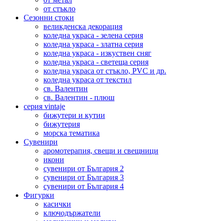
от стъкло
Сезонни стоки
великденска декорация
коледна украса - зелена серия
коледна украса - златна серия
коледна украса - изкуствен сняг
коледна украса - светеща серия
коледна украса от стъкло, PVC и др.
коледна украса от текстил
св. Валентин
св. Валентин - плюш
серия vintaje
бижутери и кутии
бижутерия
морска тематика
Сувенири
аромотерапия, свещи и свещници
икони
сувенири от България 2
сувенири от България 3
сувенири от България 4
Фигурки
касички
ключодържатели