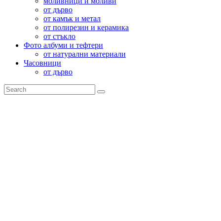
моливници и моливи
от дърво
от камък и метал
от полирезин и керамика
от стъкло
Фото албуми и тефтери
от натурални материали
Часовници
от дърво