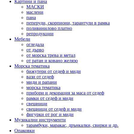
Картини и пана
МАСКИ
маслени
пана
пеперуди, скорпиони, тарантули в рамка
поливинилово платно
репродукции
Мебели
огледала
от дърво
от морска трева и метал
от ратан и ковано желязо
Морска тематика
бижутери от седеф и миди
вази от седеф
миди и рапани
морска тематика
прибори и декорация за маса от седеф
рамки от седеф и миди
свещници
свещници от седеф и миди
фигурки от рог и миди
Музикални инструменти
тарамбуки, маракас, дрънкалки, свирки и др.
Опаковки