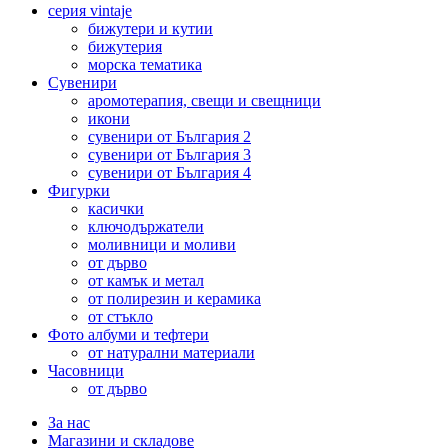
серия vintaje
бижутери и кутии
бижутерия
морска тематика
Сувенири
аромотерапия, свещи и свещници
икони
сувенири от България 2
сувенири от България 3
сувенири от България 4
Фигурки
касички
ключодържатели
моливници и моливи
от дърво
от камък и метал
от полирезин и керамика
от стъкло
Фото албуми и тефтери
от натурални материали
Часовници
от дърво
За нас
Магазини и складове