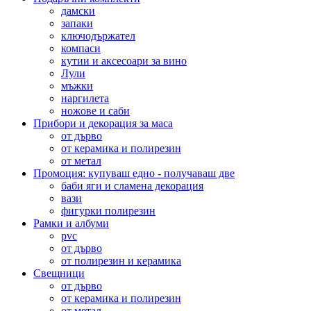
дамски
запаки
ключодържател
компаси
кутии и аксесоари за вино
Лули
мъжки
наргилета
ножове и саби
Прибори и декорация за маса
от дърво
от керамика и полирезин
от метал
Промоция: купуваш едно - получаваш две
баби яги и сламена декорация
вази
фигурки полирезин
Рамки и албуми
pvc
от дърво
от полирезин и керамика
Свещници
от дърво
от керамика и полирезин
от метал