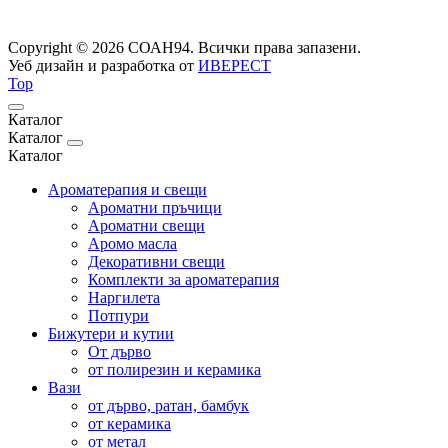
Copyright © 2026 СОАН94. Всички права запазени.
Уеб дизайн и разработка от
ИВЕРЕСТ
Top
Каталог
Каталог
Каталог
Ароматерапия и свещи
Ароматни пръчици
Ароматни свещи
Аромо масла
Декоративни свещи
Комплекти за ароматерапия
Наргилета
Потпури
Бижутери и кутии
От дърво
от полирезин и керамика
Вази
от дърво, ратан, бамбук
от керамика
от метал