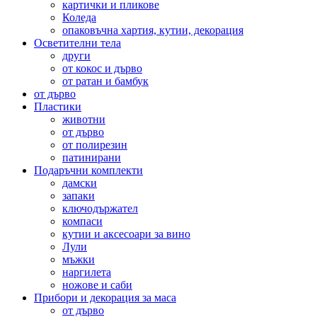
картички и пликове
Коледа
опаковъчна хартия, кутии, декорация
Осветителни тела
други
от кокос и дърво
от ратан и бамбук
от дърво
Пластики
животни
от дърво
от полирезин
патинирани
Подаръчни комплекти
дамски
запаки
ключодържател
компаси
кутии и аксесоари за вино
Лули
мъжки
наргилета
ножове и саби
Прибори и декорация за маса
от дърво