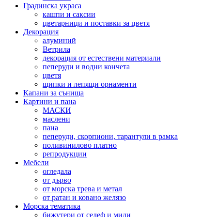
Градинска украса
кашпи и саксии
цветарници и поставки за цветя
Декорация
алуминий
Ветрила
декорация от естествени материали
пеперуди и водни кончета
цветя
щипки и лепящи орнаменти
Капани за сънища
Картини и пана
МАСКИ
маслени
пана
пеперуди, скорпиони, тарантули в рамка
поливинилово платно
репродукции
Мебели
огледала
от дърво
от морска трева и метал
от ратан и ковано желязо
Морска тематика
бижутери от седеф и миди