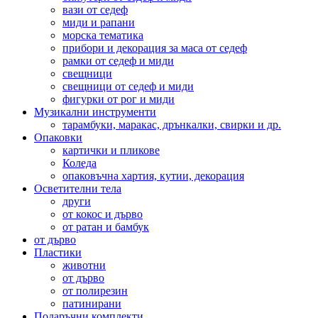
вази от седеф
миди и рапани
морска тематика
прибори и декорация за маса от седеф
рамки от седеф и миди
свещници
свещници от седеф и миди
фигурки от рог и миди
Музикални инструменти
тарамбуки, маракас, дрънкалки, свирки и др.
Опаковки
картички и пликове
Коледа
опаковъчна хартия, кутии, декорация
Осветителни тела
други
от кокос и дърво
от ратан и бамбук
от дърво
Пластики
животни
от дърво
от полирезин
патинирани
Подаръчни комплекти