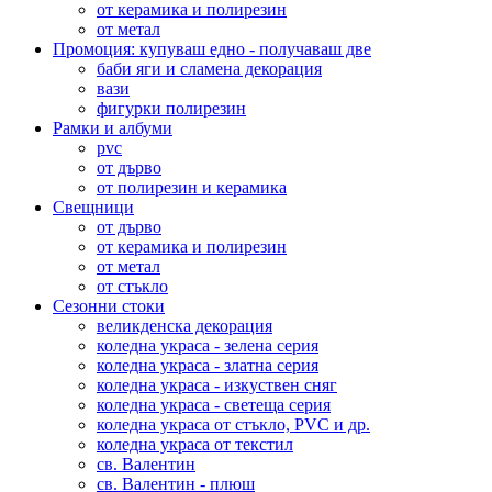
от керамика и полирезин
от метал
Промоция: купуваш едно - получаваш две
баби яги и сламена декорация
вази
фигурки полирезин
Рамки и албуми
pvc
от дърво
от полирезин и керамика
Свещници
от дърво
от керамика и полирезин
от метал
от стъкло
Сезонни стоки
великденска декорация
коледна украса - зелена серия
коледна украса - златна серия
коледна украса - изкуствен сняг
коледна украса - светеща серия
коледна украса от стъкло, PVC и др.
коледна украса от текстил
св. Валентин
св. Валентин - плюш