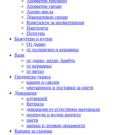
Ароматни пръчици
Ароматни свещи
Аромо масла
Декоративни свещи
Комплекти за ароматерапия
Наргилета
Потпури
Бижутери и кутии
От дърво
от полирезин и керамика
Вази
от дърво, ратан, бамбук
от керамика
от метал
Градинска украса
кашпи и саксии
цветарници и поставки за цветя
Декорация
алуминий
Ветрила
декорация от естествени материали
пеперуди и водни кончета
цветя
щипки и лепящи орнаменти
Капани за сънища