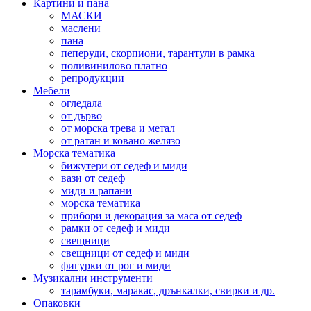
Картини и пана
МАСКИ
маслени
пана
пеперуди, скорпиони, тарантули в рамка
поливинилово платно
репродукции
Мебели
огледала
от дърво
от морска трева и метал
от ратан и ковано желязо
Морска тематика
бижутери от седеф и миди
вази от седеф
миди и рапани
морска тематика
прибори и декорация за маса от седеф
рамки от седеф и миди
свещници
свещници от седеф и миди
фигурки от рог и миди
Музикални инструменти
тарамбуки, маракас, дрънкалки, свирки и др.
Опаковки