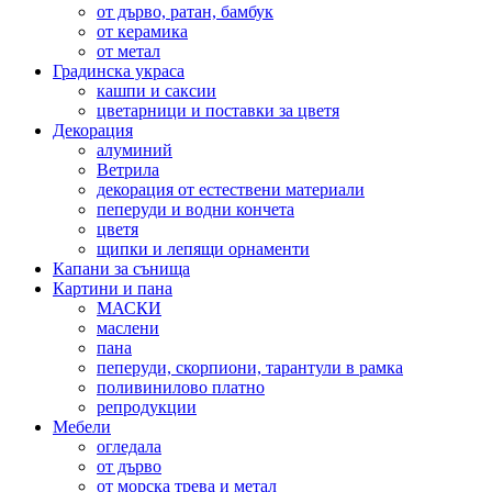
от дърво, ратан, бамбук
от керамика
от метал
Градинска украса
кашпи и саксии
цветарници и поставки за цветя
Декорация
алуминий
Ветрила
декорация от естествени материали
пеперуди и водни кончета
цветя
щипки и лепящи орнаменти
Капани за сънища
Картини и пана
МАСКИ
маслени
пана
пеперуди, скорпиони, тарантули в рамка
поливинилово платно
репродукции
Мебели
огледала
от дърво
от морска трева и метал