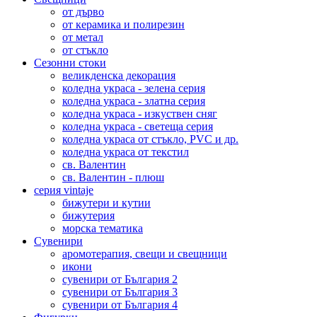
от дърво
от керамика и полирезин
от метал
от стъкло
Сезонни стоки
великденска декорация
коледна украса - зелена серия
коледна украса - златна серия
коледна украса - изкуствен сняг
коледна украса - светеща серия
коледна украса от стъкло, PVC и др.
коледна украса от текстил
св. Валентин
св. Валентин - плюш
серия vintaje
бижутери и кутии
бижутерия
морска тематика
Сувенири
аромотерапия, свещи и свещници
икони
сувенири от България 2
сувенири от България 3
сувенири от България 4