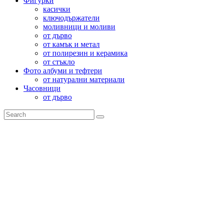
Фигурки
касички
ключодържатели
моливници и моливи
от дърво
от камък и метал
от полирезин и керамика
от стъкло
Фото албуми и тефтери
от натурални материали
Часовници
от дърво