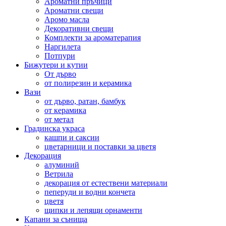
Ароматни пръчици
Ароматни свещи
Аромо масла
Декоративни свещи
Комплекти за ароматерапия
Наргилета
Потпури
Бижутери и кутии
От дърво
от полирезин и керамика
Вази
от дърво, ратан, бамбук
от керамика
от метал
Градинска украса
кашпи и саксии
цветарници и поставки за цветя
Декорация
алуминий
Ветрила
декорация от естествени материали
пеперуди и водни кончета
цветя
щипки и лепящи орнаменти
Капани за сънища