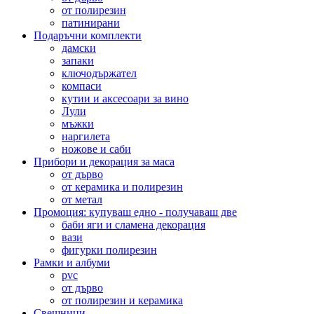
от полирезин
патинирани
Подаръчни комплекти
дамски
запаки
ключодържател
компаси
кутии и аксесоари за вино
Лули
мъжки
наргилета
ножове и саби
Прибори и декорация за маса
от дърво
от керамика и полирезин
от метал
Промоция: купуваш едно - получаваш две
баби яги и сламена декорация
вази
фигурки полирезин
Рамки и албуми
pvc
от дърво
от полирезин и керамика
Свещници