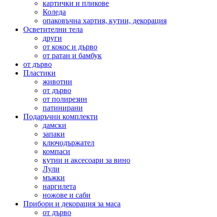
картички и пликове
Коледа
опаковъчна хартия, кутии, декорация
Осветителни тела
други
от кокос и дърво
от ратан и бамбук
от дърво
Пластики
животни
от дърво
от полирезин
патинирани
Подаръчни комплекти
дамски
запаки
ключодържател
компаси
кутии и аксесоари за вино
Лули
мъжки
наргилета
ножове и саби
Прибори и декорация за маса
от дърво