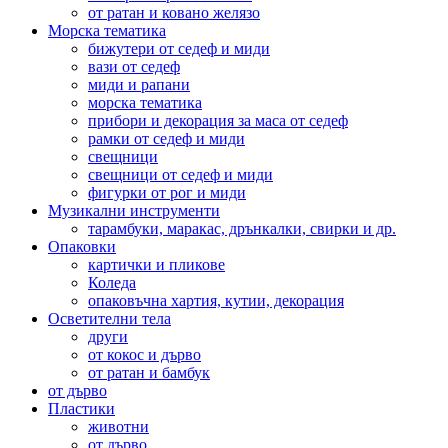
от ратан и ковано желязо
Морска тематика
бижутери от седеф и миди
вази от седеф
миди и рапани
морска тематика
прибори и декорация за маса от седеф
рамки от седеф и миди
свещници
свещници от седеф и миди
фигурки от рог и миди
Музикални инструменти
тарамбуки, маракас, дрънкалки, свирки и др.
Опаковки
картички и пликове
Коледа
опаковъчна хартия, кутии, декорация
Осветителни тела
други
от кокос и дърво
от ратан и бамбук
от дърво
Пластики
животни
от дърво