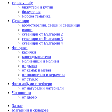
серия vintaje
бижутери и кутии
бижутерия
морска тематика
Сувенири
аромотерапия, свещи и свещници
икони
сувенири от България 2
сувенири от България 3
сувенири от България 4
Фигурки
касички
ключодържатели
моливници и моливи
от дърво
от камък и метал
от полирезин и керамика
от стъкло
Фото албуми и тефтери
от натурални материали
Часовници
от дърво
За нас
Магазини и складове