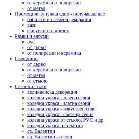
от керамика и полирезин
от метал
Промоция: купуваш едно - получаваш две
баби яги и сламена декорация
вази
фигурки полирезин
Рамки и албуми
pvc
от дърво
от полирезин и керамика
Свещници
от дърво
от керамика и полирезин
от метал
от стъкло
Сезонни стоки
великденска декорация
коледна украса - зелена серия
коледна украса - златна серия
коледна украса - изкуствен сняг
коледна украса - светеща серия
коледна украса от стъкло, PVC и др.
коледна украса от текстил
св. Валентин
св. Валентин - плюш