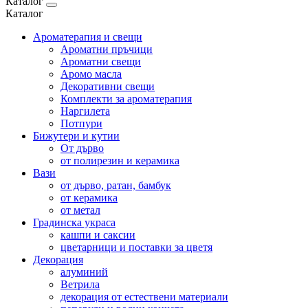
Каталог
Каталог
Ароматерапия и свещи
Ароматни пръчици
Ароматни свещи
Аромо масла
Декоративни свещи
Комплекти за ароматерапия
Наргилета
Потпури
Бижутери и кутии
От дърво
от полирезин и керамика
Вази
от дърво, ратан, бамбук
от керамика
от метал
Градинска украса
кашпи и саксии
цветарници и поставки за цветя
Декорация
алуминий
Ветрила
декорация от естествени материали