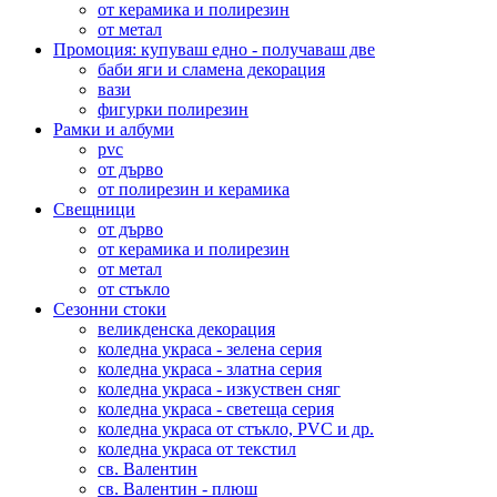
от керамика и полирезин
от метал
Промоция: купуваш едно - получаваш две
баби яги и сламена декорация
вази
фигурки полирезин
Рамки и албуми
pvc
от дърво
от полирезин и керамика
Свещници
от дърво
от керамика и полирезин
от метал
от стъкло
Сезонни стоки
великденска декорация
коледна украса - зелена серия
коледна украса - златна серия
коледна украса - изкуствен сняг
коледна украса - светеща серия
коледна украса от стъкло, PVC и др.
коледна украса от текстил
св. Валентин
св. Валентин - плюш