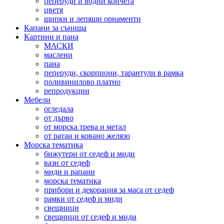
пеперуди и водни кончета
цветя
щипки и лепящи орнаменти
Капани за сънища
Картини и пана
МАСКИ
маслени
пана
пеперуди, скорпиони, тарантули в рамка
поливинилово платно
репродукции
Мебели
огледала
от дърво
от морска трева и метал
от ратан и ковано желязо
Морска тематика
бижутери от седеф и миди
вази от седеф
миди и рапани
морска тематика
прибори и декорация за маса от седеф
рамки от седеф и миди
свещници
свещници от седеф и миди