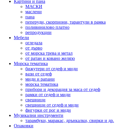
Картини и пана
МАСКИ
маслени
пана
пеперуди, скорпиони, тарантули в рамка
поливинилово платно
репродукции
Мебели
огледала
от дърво
от морска трева и метал
от ратан и ковано желязо
Морска тематика
бижутери от седеф и миди
вази от седеф
миди и рапани
морска тематика
прибори и декорация за маса от седеф
рамки от седеф и миди
свещници
свещници от седеф и миди
фигурки от рог и миди
Музикални инструменти
тарамбуки, маракас, дрънкалки, свирки и др.
Опаковки