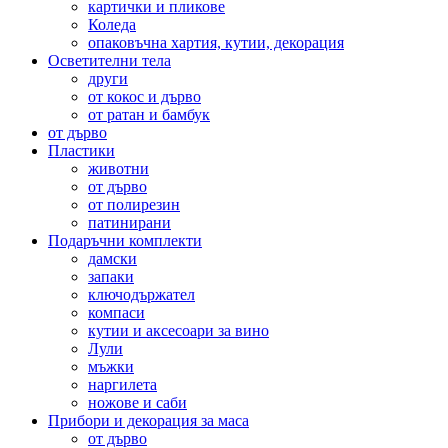
картички и пликове
Коледа
опаковъчна хартия, кутии, декорация
Осветителни тела
други
от кокос и дърво
от ратан и бамбук
от дърво
Пластики
животни
от дърво
от полирезин
патинирани
Подаръчни комплекти
дамски
запаки
ключодържател
компаси
кутии и аксесоари за вино
Лули
мъжки
наргилета
ножове и саби
Прибори и декорация за маса
от дърво