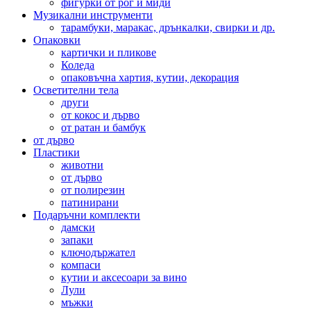
фигурки от рог и миди
Музикални инструменти
тарамбуки, маракас, дрънкалки, свирки и др.
Опаковки
картички и пликове
Коледа
опаковъчна хартия, кутии, декорация
Осветителни тела
други
от кокос и дърво
от ратан и бамбук
от дърво
Пластики
животни
от дърво
от полирезин
патинирани
Подаръчни комплекти
дамски
запаки
ключодържател
компаси
кутии и аксесоари за вино
Лули
мъжки