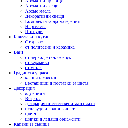
Ароматни пръчици
Ароматни свещи
Аромо масла
Декоративни свещи
Комплекти за ароматерапия
Наргилета
Потпури
Бижутери и кутии
От дърво
от полирезин и керамика
Вази
от дърво, ратан, бамбук
от керамика
от метал
Градинска украса
кашпи и саксии
цветарници и поставки за цветя
Декорация
алуминий
Ветрила
декорация от естествени материали
пеперуди и водни кончета
цветя
щипки и лепящи орнаменти
Капани за сънища