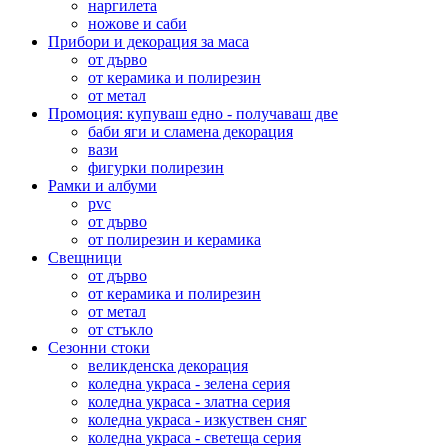
наргилета
ножове и саби
Прибори и декорация за маса
от дърво
от керамика и полирезин
от метал
Промоция: купуваш едно - получаваш две
баби яги и сламена декорация
вази
фигурки полирезин
Рамки и албуми
pvc
от дърво
от полирезин и керамика
Свещници
от дърво
от керамика и полирезин
от метал
от стъкло
Сезонни стоки
великденска декорация
коледна украса - зелена серия
коледна украса - златна серия
коледна украса - изкуствен сняг
коледна украса - светеща серия