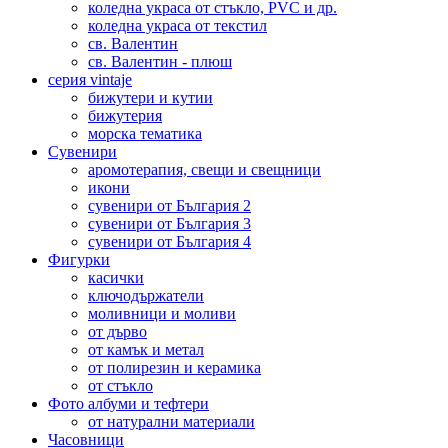
коледна украса от стъкло, PVC и др.
коледна украса от текстил
св. Валентин
св. Валентин - плюш
серия vintaje
бижутери и кутии
бижутерия
морска тематика
Сувенири
аромотерапия, свещи и свещници
икони
сувенири от България 2
сувенири от България 3
сувенири от България 4
Фигурки
касички
ключодържатели
моливници и моливи
от дърво
от камък и метал
от полирезин и керамика
от стъкло
Фото албуми и тефтери
от натурални материали
Часовници