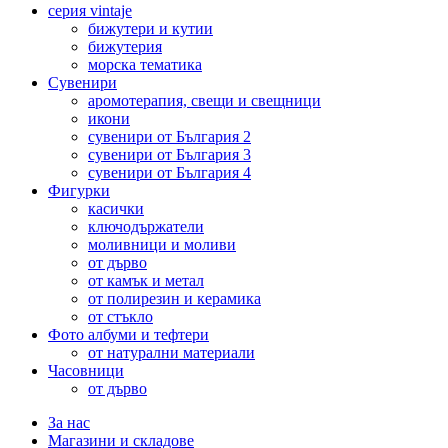
серия vintaje
бижутери и кутии
бижутерия
морска тематика
Сувенири
аромотерапия, свещи и свещници
икони
сувенири от България 2
сувенири от България 3
сувенири от България 4
Фигурки
касички
ключодържатели
моливници и моливи
от дърво
от камък и метал
от полирезин и керамика
от стъкло
Фото албуми и тефтери
от натурални материали
Часовници
от дърво
За нас
Магазини и складове