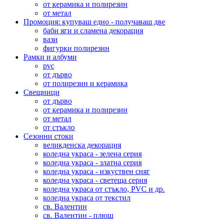
от керамика и полирезин
от метал
Промоция: купуваш едно - получаваш две
баби яги и сламена декорация
вази
фигурки полирезин
Рамки и албуми
pvc
от дърво
от полирезин и керамика
Свещници
от дърво
от керамика и полирезин
от метал
от стъкло
Сезонни стоки
великденска декорация
коледна украса - зелена серия
коледна украса - златна серия
коледна украса - изкуствен сняг
коледна украса - светеща серия
коледна украса от стъкло, PVC и др.
коледна украса от текстил
св. Валентин
св. Валентин - плюш