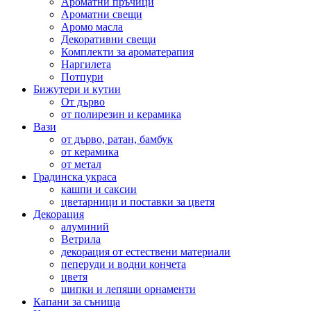
Ароматни пръчици
Ароматни свещи
Аромо масла
Декоративни свещи
Комплекти за ароматерапия
Наргилета
Потпури
Бижутери и кутии
От дърво
от полирезин и керамика
Вази
от дърво, ратан, бамбук
от керамика
от метал
Градинска украса
кашпи и саксии
цветарници и поставки за цветя
Декорация
алуминий
Ветрила
декорация от естествени материали
пеперуди и водни кончета
цветя
щипки и лепящи орнаменти
Капани за сънища