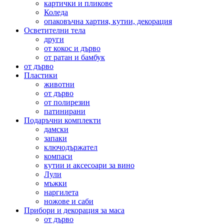
картички и пликове
Коледа
опаковъчна хартия, кутии, декорация
Осветителни тела
други
от кокос и дърво
от ратан и бамбук
от дърво
Пластики
животни
от дърво
от полирезин
патинирани
Подаръчни комплекти
дамски
запаки
ключодържател
компаси
кутии и аксесоари за вино
Лули
мъжки
наргилета
ножове и саби
Прибори и декорация за маса
от дърво