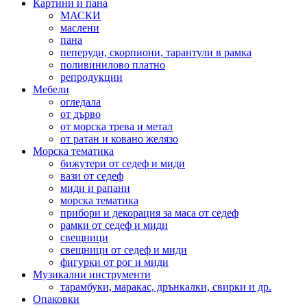
Картини и пана
МАСКИ
маслени
пана
пеперуди, скорпиони, тарантули в рамка
поливинилово платно
репродукции
Мебели
огледала
от дърво
от морска трева и метал
от ратан и ковано желязо
Морска тематика
бижутери от седеф и миди
вази от седеф
миди и рапани
морска тематика
прибори и декорация за маса от седеф
рамки от седеф и миди
свещници
свещници от седеф и миди
фигурки от рог и миди
Музикални инструменти
тарамбуки, маракас, дрънкалки, свирки и др.
Опаковки