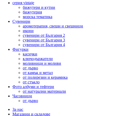
серия vintaje
бижутери и кутии
бижутерия
морска тематика
Сувенири
аромотерапия, свещи и свещници
икони
сувенири от България 2
сувенири от България 3
сувенири от България 4
Фигурки
касички
ключодържатели
моливници и моливи
от дърво
от камък и метал
от полирезин и керамика
от стъкло
Фото албуми и тефтери
от натурални материали
Часовници
от дърво
За нас
Магазини и складове