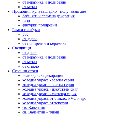
от керамика и полирезин
от метал
Промоция: купуваш едно - получаваш две
баби яги и сламена декорация
вази
фигурки полирезин
Рамки и албуми
pvc
от дърво
от полирезин и керамика
Свещници
от дърво
от керамика и полирезин
от метал
от стъкло
Сезонни стоки
великденска декорация
коледна украса - зелена серия
коледна украса - златна серия
коледна украса - изкуствен сняг
коледна украса - светеща серия
коледна украса от стъкло, PVC и др.
коледна украса от текстил
св. Валентин
св. Валентин - плюш