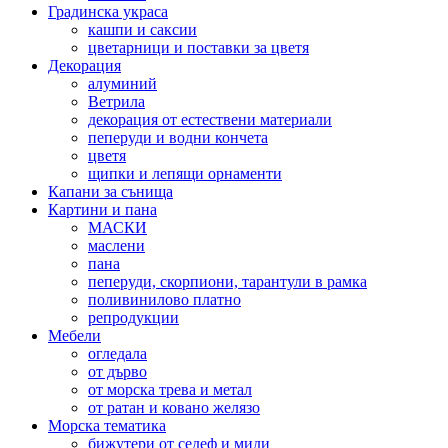
Градинска украса
кашпи и саксии
цветарници и поставки за цветя
Декорация
алуминий
Ветрила
декорация от естествени материали
пеперуди и водни кончета
цветя
щипки и лепящи орнаменти
Капани за сънища
Картини и пана
МАСКИ
маслени
пана
пеперуди, скорпиони, тарантули в рамка
поливинилово платно
репродукции
Мебели
огледала
от дърво
от морска трева и метал
от ратан и ковано желязо
Морска тематика
бижутери от седеф и миди