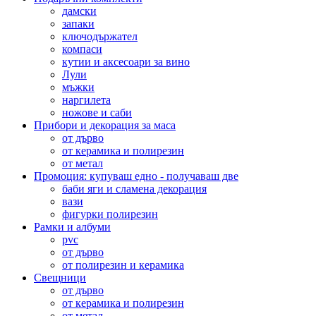
дамски
запаки
ключодържател
компаси
кутии и аксесоари за вино
Лули
мъжки
наргилета
ножове и саби
Прибори и декорация за маса
от дърво
от керамика и полирезин
от метал
Промоция: купуваш едно - получаваш две
баби яги и сламена декорация
вази
фигурки полирезин
Рамки и албуми
pvc
от дърво
от полирезин и керамика
Свещници
от дърво
от керамика и полирезин
от метал