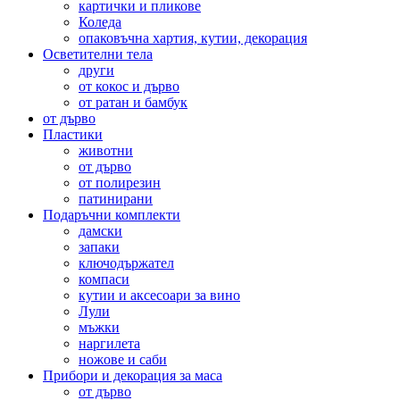
картички и пликове
Коледа
опаковъчна хартия, кутии, декорация
Осветителни тела
други
от кокос и дърво
от ратан и бамбук
от дърво
Пластики
животни
от дърво
от полирезин
патинирани
Подаръчни комплекти
дамски
запаки
ключодържател
компаси
кутии и аксесоари за вино
Лули
мъжки
наргилета
ножове и саби
Прибори и декорация за маса
от дърво