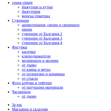
серия vintaje
бижутери и кутии
бижутерия
морска тематика
Сувенири
аромотерапия, свещи и свещници
икони
сувенири от България 2
сувенири от България 3
сувенири от България 4
Фигурки
касички
ключодържатели
моливници и моливи
от дърво
от камък и метал
от полирезин и керамика
от стъкло
Фото албуми и тефтери
от натурални материали
Часовници
от дърво
За нас
Магазини и складове