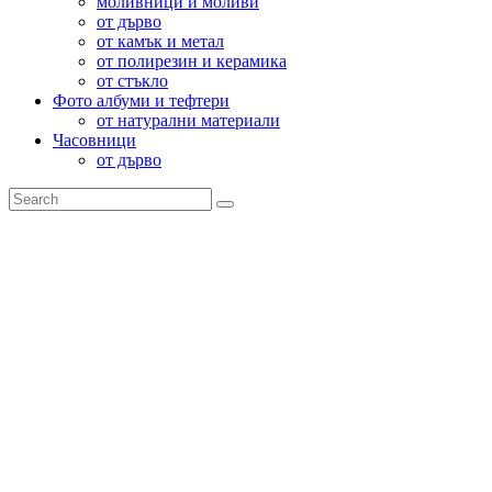
моливници и моливи
от дърво
от камък и метал
от полирезин и керамика
от стъкло
Фото албуми и тефтери
от натурални материали
Часовници
от дърво