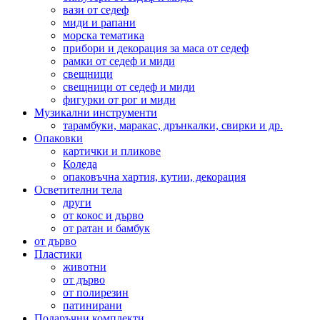
вази от седеф
миди и рапани
морска тематика
прибори и декорация за маса от седеф
рамки от седеф и миди
свещници
свещници от седеф и миди
фигурки от рог и миди
Музикални инструменти
тарамбуки, маракас, дрънкалки, свирки и др.
Опаковки
картички и пликове
Коледа
опаковъчна хартия, кутии, декорация
Осветителни тела
други
от кокос и дърво
от ратан и бамбук
от дърво
Пластики
животни
от дърво
от полирезин
патинирани
Подаръчни комплекти