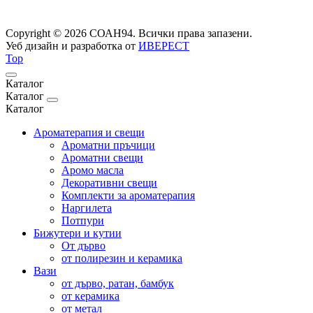
Copyright © 2026 СОАН94. Всички права запазени.
Уеб дизайн и разработка от
ИВЕРЕСТ
Top
Каталог
Каталог
Каталог
Ароматерапия и свещи
Ароматни пръчици
Ароматни свещи
Аромо масла
Декоративни свещи
Комплекти за ароматерапия
Наргилета
Потпури
Бижутери и кутии
От дърво
от полирезин и керамика
Вази
от дърво, ратан, бамбук
от керамика
от метал