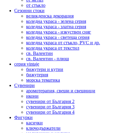
от стъкло
Сезонни стоки
великденска декорация
коледна украса - зелена серия
коледна украса - златна серия
коледна украса - изкуствен сняг
коледна украса - светеща серия
коледна украса от стъкло, PVC и др.
коледна украса от текстил
св. Валентин
св. Валентин - плюш
серия vintaje
бижутери и кутии
бижутерия
морска тематика
Сувенири
аромотерапия, свещи и свещници
икони
сувенири от България 2
сувенири от България 3
сувенири от България 4
Фигурки
касички
ключодържатели