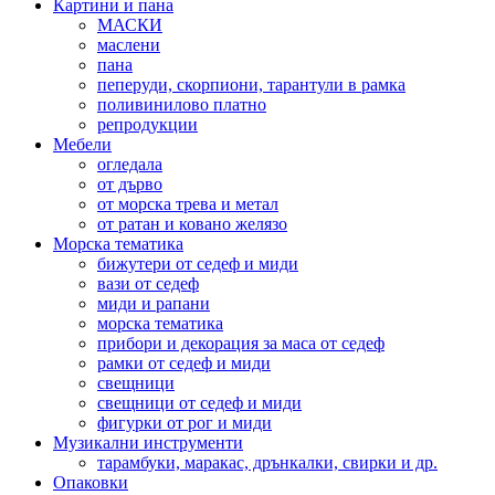
Картини и пана
МАСКИ
маслени
пана
пеперуди, скорпиони, тарантули в рамка
поливинилово платно
репродукции
Мебели
огледала
от дърво
от морска трева и метал
от ратан и ковано желязо
Морска тематика
бижутери от седеф и миди
вази от седеф
миди и рапани
морска тематика
прибори и декорация за маса от седеф
рамки от седеф и миди
свещници
свещници от седеф и миди
фигурки от рог и миди
Музикални инструменти
тарамбуки, маракас, дрънкалки, свирки и др.
Опаковки