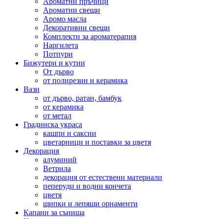
Ароматни пръчици
Ароматни свещи
Аромо масла
Декоративни свещи
Комплекти за ароматерапия
Наргилета
Потпури
Бижутери и кутии
От дърво
от полирезин и керамика
Вази
от дърво, ратан, бамбук
от керамика
от метал
Градинска украса
кашпи и саксии
цветарници и поставки за цветя
Декорация
алуминий
Ветрила
декорация от естествени материали
пеперуди и водни кончета
цветя
щипки и лепящи орнаменти
Капани за сънища