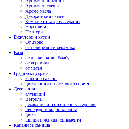
Ароматни пръчици
Ароматни свещи
Аромо масла
Декоративни свещи
Комплекти за ароматерапия
Наргилета
Потпури
Бижутери и кутии
От дърво
от полирезин и керамика
Вази
от дърво, ратан, бамбук
от керамика
от метал
Градинска украса
кашпи и саксии
цветарници и поставки за цветя
Декорация
алуминий
Ветрила
декорация от естествени материали
пеперуди и водни кончета
цветя
щипки и лепящи орнаменти
Капани за сънища