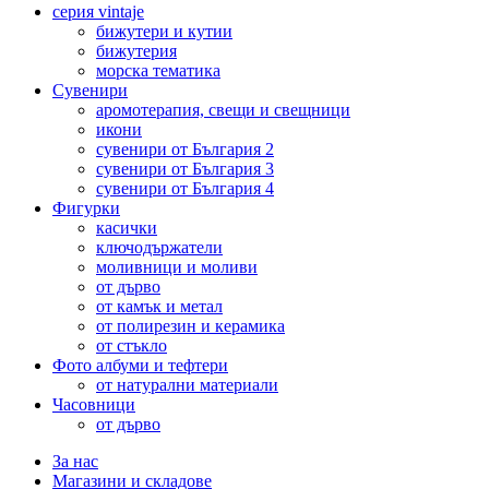
серия vintaje
бижутери и кутии
бижутерия
морска тематика
Сувенири
аромотерапия, свещи и свещници
икони
сувенири от България 2
сувенири от България 3
сувенири от България 4
Фигурки
касички
ключодържатели
моливници и моливи
от дърво
от камък и метал
от полирезин и керамика
от стъкло
Фото албуми и тефтери
от натурални материали
Часовници
от дърво
За нас
Магазини и складове