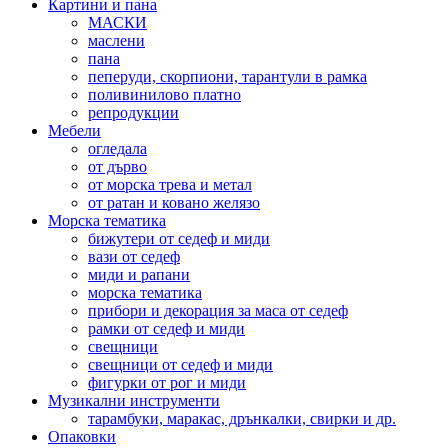
Картини и пана
МАСКИ
маслени
пана
пеперуди, скорпиони, тарантули в рамка
поливинилово платно
репродукции
Мебели
огледала
от дърво
от морска трева и метал
от ратан и ковано желязо
Морска тематика
бижутери от седеф и миди
вази от седеф
миди и рапани
морска тематика
прибори и декорация за маса от седеф
рамки от седеф и миди
свещници
свещници от седеф и миди
фигурки от рог и миди
Музикални инструменти
тарамбуки, маракас, дрънкалки, свирки и др.
Опаковки