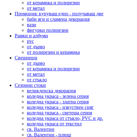
от керамика и полирезин
от метал
Промоция: купуваш едно - получаваш две
баби яги и сламена декорация
вази
фигурки полирезин
Рамки и албуми
pvc
от дърво
от полирезин и керамика
Свещници
от дърво
от керамика и полирезин
от метал
от стъкло
Сезонни стоки
великденска декорация
коледна украса - зелена серия
коледна украса - златна серия
коледна украса - изкуствен сняг
коледна украса - светеща серия
коледна украса от стъкло, PVC и др.
коледна украса от текстил
св. Валентин
св. Валентин - плюш