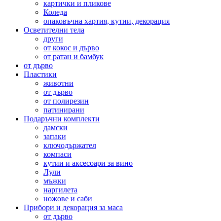
картички и пликове
Коледа
опаковъчна хартия, кутии, декорация
Осветителни тела
други
от кокос и дърво
от ратан и бамбук
от дърво
Пластики
животни
от дърво
от полирезин
патинирани
Подаръчни комплекти
дамски
запаки
ключодържател
компаси
кутии и аксесоари за вино
Лули
мъжки
наргилета
ножове и саби
Прибори и декорация за маса
от дърво