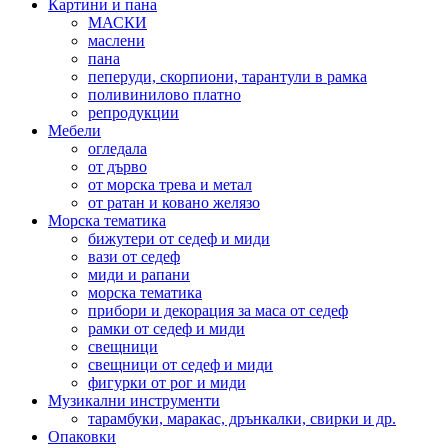
Картини и пана
МАСКИ
маслени
пана
пеперуди, скорпиони, тарантули в рамка
поливинилово платно
репродукции
Мебели
огледала
от дърво
от морска трева и метал
от ратан и ковано желязо
Морска тематика
бижутери от седеф и миди
вази от седеф
миди и рапани
морска тематика
прибори и декорация за маса от седеф
рамки от седеф и миди
свещници
свещници от седеф и миди
фигурки от рог и миди
Музикални инструменти
тарамбуки, маракас, дрънкалки, свирки и др.
Опаковки