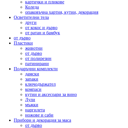
картички и пликове
Коледа
опаковъчна хартия, кутии, декорация
Осветителни тела
други
от кокос и дърво
от ратан и бамбук
от дърво
Пластики
животни
от дърво
от полирезин
патинирани
Подаръчни комплекти
дамски
запаки
ключодържател
компаси
кутии и аксесоари за вино
Лули
мъжки
наргилета
ножове и саби
Прибори и декорация за маса
от дърво