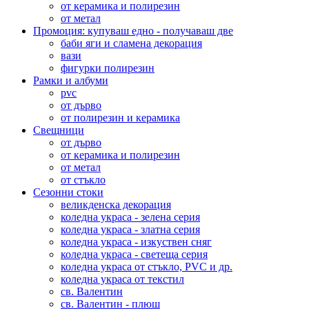
от керамика и полирезин
от метал
Промоция: купуваш едно - получаваш две
баби яги и сламена декорация
вази
фигурки полирезин
Рамки и албуми
pvc
от дърво
от полирезин и керамика
Свещници
от дърво
от керамика и полирезин
от метал
от стъкло
Сезонни стоки
великденска декорация
коледна украса - зелена серия
коледна украса - златна серия
коледна украса - изкуствен сняг
коледна украса - светеща серия
коледна украса от стъкло, PVC и др.
коледна украса от текстил
св. Валентин
св. Валентин - плюш