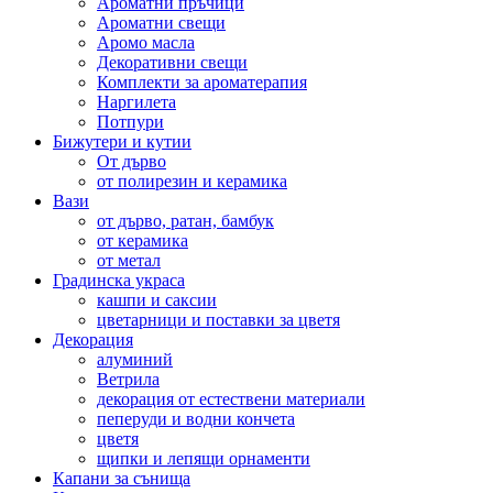
Ароматни пръчици
Ароматни свещи
Аромо масла
Декоративни свещи
Комплекти за ароматерапия
Наргилета
Потпури
Бижутери и кутии
От дърво
от полирезин и керамика
Вази
от дърво, ратан, бамбук
от керамика
от метал
Градинска украса
кашпи и саксии
цветарници и поставки за цветя
Декорация
алуминий
Ветрила
декорация от естествени материали
пеперуди и водни кончета
цветя
щипки и лепящи орнаменти
Капани за сънища