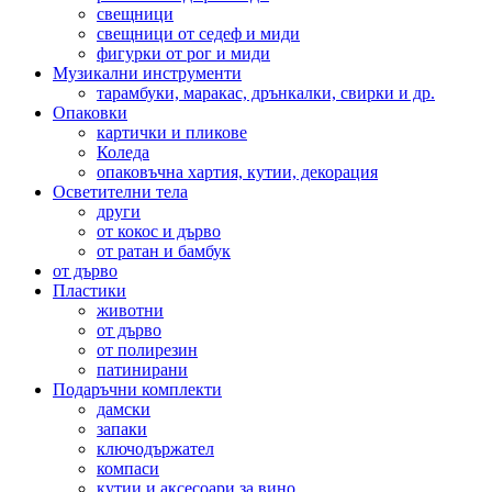
свещници
свещници от седеф и миди
фигурки от рог и миди
Музикални инструменти
тарамбуки, маракас, дрънкалки, свирки и др.
Опаковки
картички и пликове
Коледа
опаковъчна хартия, кутии, декорация
Осветителни тела
други
от кокос и дърво
от ратан и бамбук
от дърво
Пластики
животни
от дърво
от полирезин
патинирани
Подаръчни комплекти
дамски
запаки
ключодържател
компаси
кутии и аксесоари за вино