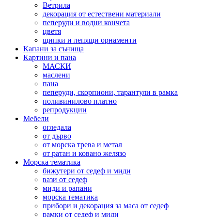
Ветрила
декорация от естествени материали
пеперуди и водни кончета
цветя
щипки и лепящи орнаменти
Капани за сънища
Картини и пана
МАСКИ
маслени
пана
пеперуди, скорпиони, тарантули в рамка
поливинилово платно
репродукции
Мебели
огледала
от дърво
от морска трева и метал
от ратан и ковано желязо
Морска тематика
бижутери от седеф и миди
вази от седеф
миди и рапани
морска тематика
прибори и декорация за маса от седеф
рамки от седеф и миди