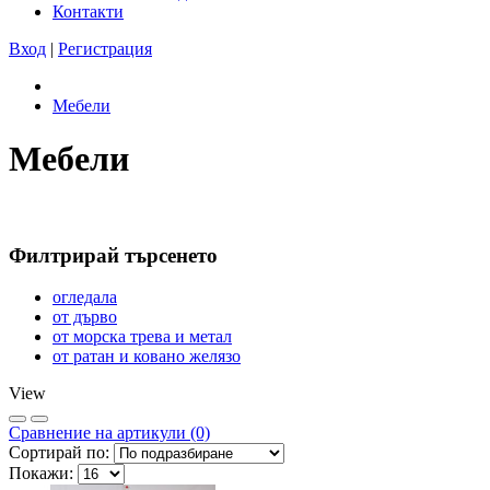
Контакти
Вход
|
Регистрация
Мебели
Мебели
Филтрирай търсенето
огледала
от дърво
от морска трева и метал
от ратан и ковано желязо
View
Сравнeние на артикули (0)
Сортирай по:
Покажи: