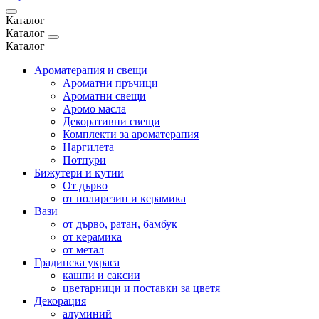
Каталог
Каталог
Каталог
Ароматерапия и свещи
Ароматни пръчици
Ароматни свещи
Аромо масла
Декоративни свещи
Комплекти за ароматерапия
Наргилета
Потпури
Бижутери и кутии
От дърво
от полирезин и керамика
Вази
от дърво, ратан, бамбук
от керамика
от метал
Градинска украса
кашпи и саксии
цветарници и поставки за цветя
Декорация
алуминий