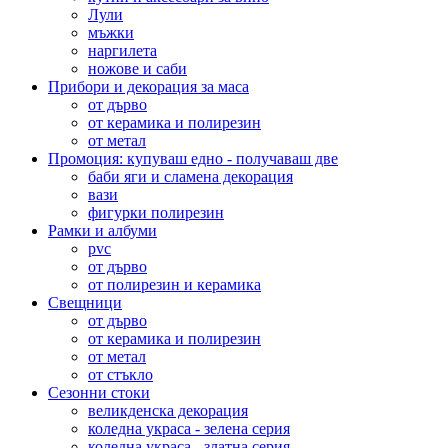
Лули
мъжки
наргилета
ножове и саби
Прибори и декорация за маса
от дърво
от керамика и полирезин
от метал
Промоция: купуваш едно - получаваш две
баби яги и сламена декорация
вази
фигурки полирезин
Рамки и албуми
pvc
от дърво
от полирезин и керамика
Свещници
от дърво
от керамика и полирезин
от метал
от стъкло
Сезонни стоки
великденска декорация
коледна украса - зелена серия
коледна украса - златна серия