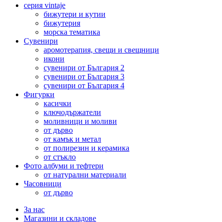
серия vintaje
бижутери и кутии
бижутерия
морска тематика
Сувенири
аромотерапия, свещи и свещници
икони
сувенири от България 2
сувенири от България 3
сувенири от България 4
Фигурки
касички
ключодържатели
моливници и моливи
от дърво
от камък и метал
от полирезин и керамика
от стъкло
Фото албуми и тефтери
от натурални материали
Часовници
от дърво
За нас
Магазини и складове