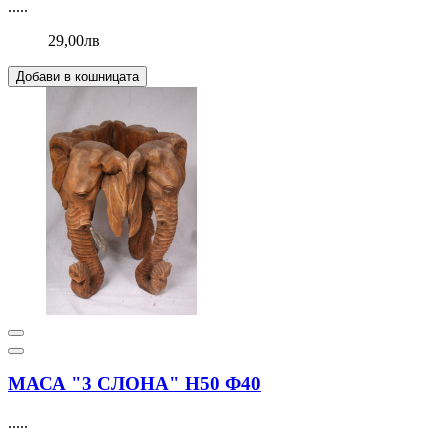
.....
29,00лв
Добави в кошницата
МАСА "3 СЛОНА" Н50 Ф40
.....