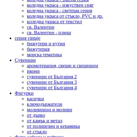
коледна украса - изкуствен сняг
коледна украса - светеща серия
коледна украса от стъкло, PVC и др.
коледна украса от текстил
св. Валентин
св. Валентин - плюш
серия vintaje
бижутери и кутии
бижутерия
морска тематика
Сувенири
аромотерапия, свещи и свещници
икони
сувенири от България 2
сувенири от България 3
сувенири от България 4
Фигурки
касички
ключодържатели
моливници и моливи
от дърво
от камък и метал
от полирезин и керамика
от стъкло