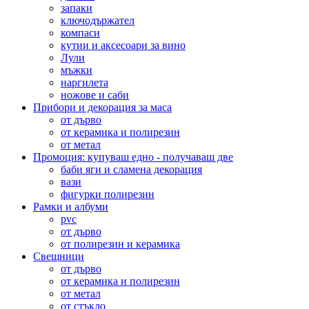
запаки
ключодържател
компаси
кутии и аксесоари за вино
Лули
мъжки
наргилета
ножове и саби
Прибори и декорация за маса
от дърво
от керамика и полирезин
от метал
Промоция: купуваш едно - получаваш две
баби яги и сламена декорация
вази
фигурки полирезин
Рамки и албуми
pvc
от дърво
от полирезин и керамика
Свещници
от дърво
от керамика и полирезин
от метал
от стъкло