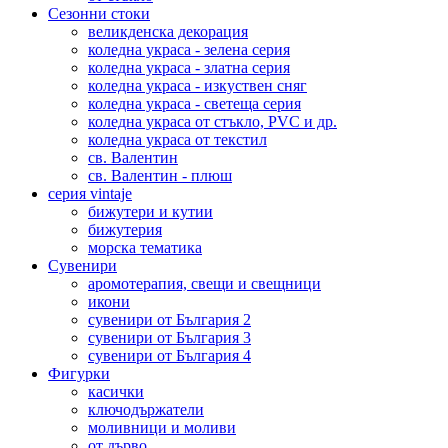
Сезонни стоки
великденска декорация
коледна украса - зелена серия
коледна украса - златна серия
коледна украса - изкуствен сняг
коледна украса - светеща серия
коледна украса от стъкло, PVC и др.
коледна украса от текстил
св. Валентин
св. Валентин - плюш
серия vintaje
бижутери и кутии
бижутерия
морска тематика
Сувенири
аромотерапия, свещи и свещници
икони
сувенири от България 2
сувенири от България 3
сувенири от България 4
Фигурки
касички
ключодържатели
моливници и моливи
от дърво