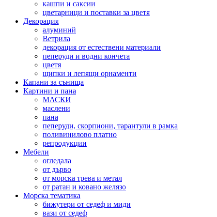
кашпи и саксии
цветарници и поставки за цветя
Декорация
алуминий
Ветрила
декорация от естествени материали
пеперуди и водни кончета
цветя
щипки и лепящи орнаменти
Капани за сънища
Картини и пана
МАСКИ
маслени
пана
пеперуди, скорпиони, тарантули в рамка
поливинилово платно
репродукции
Мебели
огледала
от дърво
от морска трева и метал
от ратан и ковано желязо
Морска тематика
бижутери от седеф и миди
вази от седеф