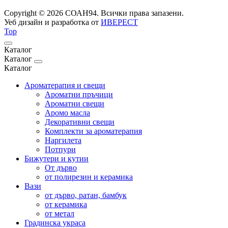
Copyright © 2026 СОАН94. Всички права запазени.
Уеб дизайн и разработка от
ИВЕРЕСТ
Top
Каталог
Каталог
Каталог
Ароматерапия и свещи
Ароматни пръчици
Ароматни свещи
Аромо масла
Декоративни свещи
Комплекти за ароматерапия
Наргилета
Потпури
Бижутери и кутии
От дърво
от полирезин и керамика
Вази
от дърво, ратан, бамбук
от керамика
от метал
Градинска украса