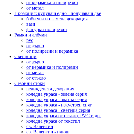
от керамика и полирезин
от метал
Промоция: купуваш едно - получаваш две
баби яги и сламена декорация
вази
фигурки полирезин
Рамки и албуми
pvc
от дърво
от полирезин и керамика
Свещници
от дърво
от керамика и полирезин
от метал
от стъкло
Сезонни стоки
великденска декорация
коледна украса - зелена серия
коледна украса - златна серия
коледна украса - изкуствен сняг
коледна украса - светеща серия
коледна украса от стъкло, PVC и др.
коледна украса от текстил
св. Валентин
св. Валентин - плюш