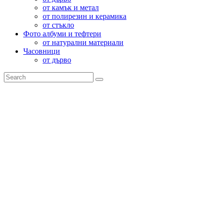
от камък и метал
от полирезин и керамика
от стъкло
Фото албуми и тефтери
от натурални материали
Часовници
от дърво