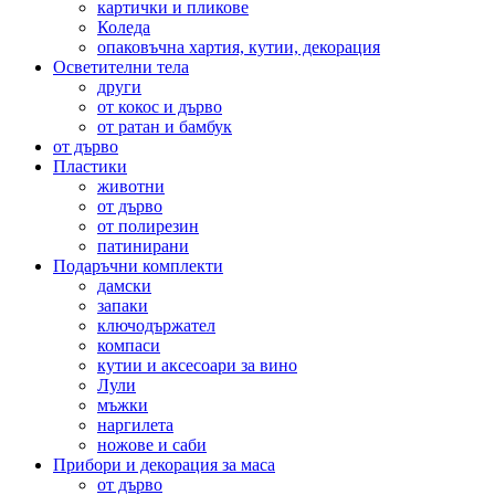
картички и пликове
Коледа
опаковъчна хартия, кутии, декорация
Осветителни тела
други
от кокос и дърво
от ратан и бамбук
от дърво
Пластики
животни
от дърво
от полирезин
патинирани
Подаръчни комплекти
дамски
запаки
ключодържател
компаси
кутии и аксесоари за вино
Лули
мъжки
наргилета
ножове и саби
Прибори и декорация за маса
от дърво