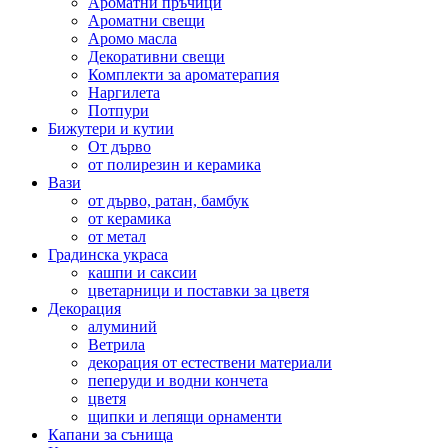
Ароматни пръчици
Ароматни свещи
Аромо масла
Декоративни свещи
Комплекти за ароматерапия
Наргилета
Потпури
Бижутери и кутии
От дърво
от полирезин и керамика
Вази
от дърво, ратан, бамбук
от керамика
от метал
Градинска украса
кашпи и саксии
цветарници и поставки за цветя
Декорация
алуминий
Ветрила
декорация от естествени материали
пеперуди и водни кончета
цветя
щипки и лепящи орнаменти
Капани за сънища