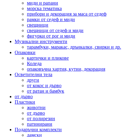
миди и рапани
морска тематика
прибори и декорация за маса от седеф
рамки от седеф и миди
свещници
свещници от седеф и миди
фигурки от рог и миди
Музикални инструменти
тарамбуки, маракас, дрънкалки, свирки и др.
Опаковки
картички и пликове
Коледа
опаковъчна хартия, кутии, декорация
Осветителни тела
други
от кокос и дърво
от ратан и бамбук
от дърво
Пластики
животни
от дърво
от полирезин
патинирани
Подаръчни комплекти
дамски