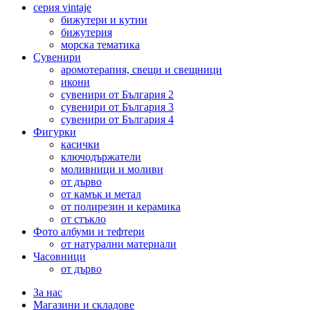
серия vintaje
бижутери и кутии
бижутерия
морска тематика
Сувенири
аромотерапия, свещи и свещници
икони
сувенири от България 2
сувенири от България 3
сувенири от България 4
Фигурки
касички
ключодържатели
моливници и моливи
от дърво
от камък и метал
от полирезин и керамика
от стъкло
Фото албуми и тефтери
от натурални материали
Часовници
от дърво
За нас
Магазини и складове