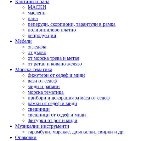
Картини и пана
МАСКИ
маслени
пана
пеперуди, скорпиони, тарантули в рамка
поливинилово платно
репродукции
Мебели
огледала
от дърво
от морска трева и метал
от ратан и ковано желязо
Морска тематика
бижутери от седеф и миди
вази от седеф
миди и рапани
морска тематика
прибори и декорация за маса от седеф
рамки от седеф и миди
свещници
свещници от седеф и миди
фигурки от рог и миди
Музикални инструменти
тарамбуки, маракас, дрънкалки, свирки и др.
Опаковки